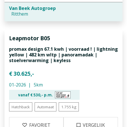
Van Beek Autogroep
Ritthem
Leapmotor
B05
promax design 67.1 kwh | voorraad ! | lightning
yellow | 482 km wltp | panoramadak |
stoelverwarming | keyless
€ 30.625,-
01-2026
5km
vanaf €
530,-
p.m.
Hatchback
Automaat
1.755 kg
FAVORIET
VERGELIJK