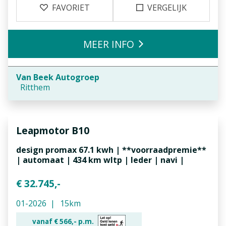
FAVORIET
VERGELIJK
MEER INFO
Van Beek Autogroep
Ritthem
Leapmotor
B10
design promax 67.1 kwh | **voorraadpremie**
| automaat | 434 km wltp | leder | navi |
€ 32.745,-
01-2026
15km
vanaf €
566,-
p.m.