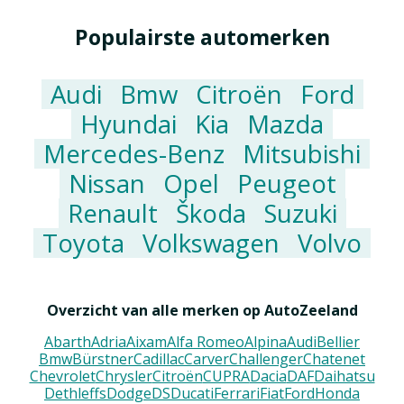
Populairste automerken
Audi
Bmw
Citroën
Ford
Hyundai
Kia
Mazda
Mercedes-Benz
Mitsubishi
Nissan
Opel
Peugeot
Renault
Škoda
Suzuki
Toyota
Volkswagen
Volvo
Overzicht van alle merken op AutoZeeland
Abarth
Adria
Aixam
Alfa Romeo
Alpina
Audi
Bellier
Bmw
Bürstner
Cadillac
Carver
Challenger
Chatenet
Chevrolet
Chrysler
Citroën
CUPRA
Dacia
DAF
Daihatsu
Dethleffs
Dodge
DS
Ducati
Ferrari
Fiat
Ford
Honda