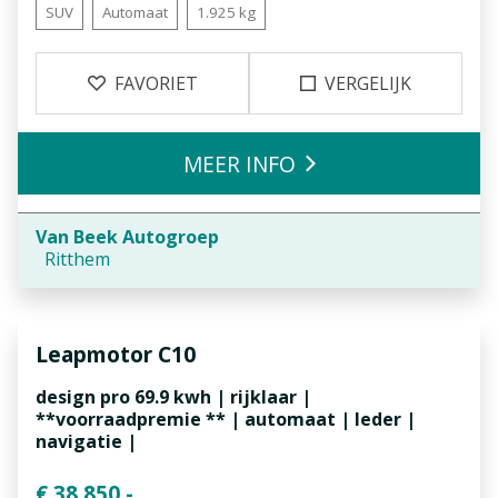
SUV
Automaat
1.925 kg
FAVORIET
VERGELIJK
MEER INFO
Van Beek Autogroep
Ritthem
Leapmotor
C10
design pro 69.9 kwh | rijklaar |
**voorraadpremie ** | automaat | leder |
navigatie |
€ 38.850,-