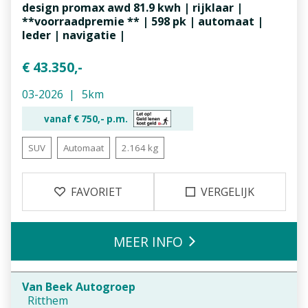
design promax awd 81.9 kwh | rijklaar |
**voorraadpremie ** | 598 pk | automaat |
leder | navigatie |
€ 43.350,-
03-2026
5km
vanaf €
750,-
p.m.
SUV
Automaat
2.164 kg
FAVORIET
VERGELIJK
MEER INFO
Van Beek Autogroep
Ritthem