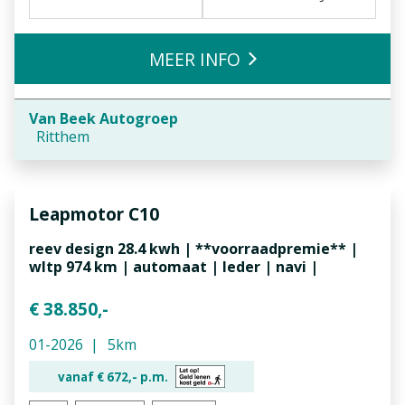
MEER INFO
Van Beek Autogroep
Ritthem
Leapmotor
C10
reev design 28.4 kwh | **voorraadpremie** |
wltp 974 km | automaat | leder | navi |
€ 38.850,-
01-2026
5km
vanaf €
672,-
p.m.