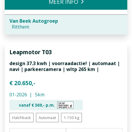
MEER INFO
Van Beek Autogroep
Ritthem
Leapmotor
T03
design 37.3 kwh | voorraadactie! | automaat |
navi | parkeercamera | wltp 265 km |
€ 20.650,-
01-2026
5km
vanaf €
369,-
p.m.
Hatchback
Automaat
1.150 kg