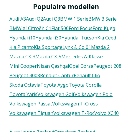
Populaire modellen
Audi A3
Audi Q2
Audi Q3
BMW 1 Serie
BMW 3 Serie
BMW X1
Citroën C1
FIat 500
Ford Focus
Ford Kuga
Hyundai i10
Hyundai i30
Hyundai Tucson
Kia Ceed
Kia Picanto
Kia Sportage
Lynk & Co 01
Mazda 2
Mazda CX-3
Mazda CX-5
Mercedes A-Klasse
Mini Cooper
Nisan Qashqai
Opel Corsa
Peugeot 208
Peugeot 3008
Renault Captur
Renault Clio
Skoda Octavia
Toyota Aygo
Toyota Corolla
Toyota Yaris
Volkswagen Golf
Volkswagen Polo
Volkswagen Passat
Volkswagen T-Cross
Volkswagen Tiguan
Volkswagen T-Roc
Volvo XC40