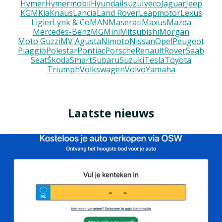
Hymer
Hymermobil
Hyundai
Isuzu
Iveco
Jaguar
Jeep
KGM
Kia
Knaus
Lancia
Land Rover
Leapmotor
Lexus
Ligier
Lynk & Co
MAN
Maserati
Maxus
Mazda
Mercedes-Benz
MG
Mini
Mitsubishi
Morgan
Moto Guzzi
MV Agusta
Nimoto
Nissan
Opel
Peugeot
Piaggio
Polestar
Pontiac
Porsche
Renault
Rover
Saab
Seat
Škoda
Smart
Subaru
Suzuki
Tesla
Toyota
Triumph
Volkswagen
Volvo
Yamaha
Laatste nieuws