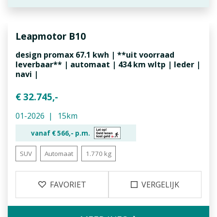
Leapmotor
B10
design promax 67.1 kwh | **uit voorraad
leverbaar** | automaat | 434 km wltp | leder |
navi |
€ 32.745,-
01-2026
15km
vanaf €
566,-
p.m.
SUV
Automaat
1.770 kg
FAVORIET
VERGELIJK