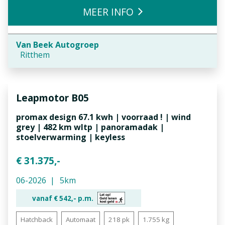
MEER INFO
Van Beek Autogroep
Ritthem
Leapmotor
B05
promax design 67.1 kwh | voorraad ! | wind
grey | 482 km wltp | panoramadak |
stoelverwarming | keyless
€ 31.375,-
06-2026
5km
vanaf €
542,-
p.m.
Hatchback
Automaat
218 pk
1.755 kg