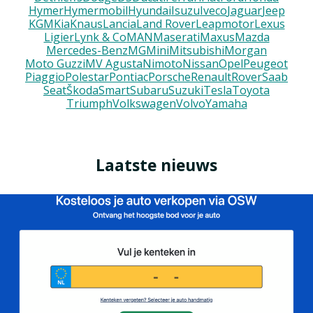
Hymer
Hymermobil
Hyundai
Isuzu
Iveco
Jaguar
Jeep
KGM
Kia
Knaus
Lancia
Land Rover
Leapmotor
Lexus
Ligier
Lynk & Co
MAN
Maserati
Maxus
Mazda
Mercedes-Benz
MG
Mini
Mitsubishi
Morgan
Moto Guzzi
MV Agusta
Nimoto
Nissan
Opel
Peugeot
Piaggio
Polestar
Pontiac
Porsche
Renault
Rover
Saab
Seat
Škoda
Smart
Subaru
Suzuki
Tesla
Toyota
Triumph
Volkswagen
Volvo
Yamaha
Laatste nieuws