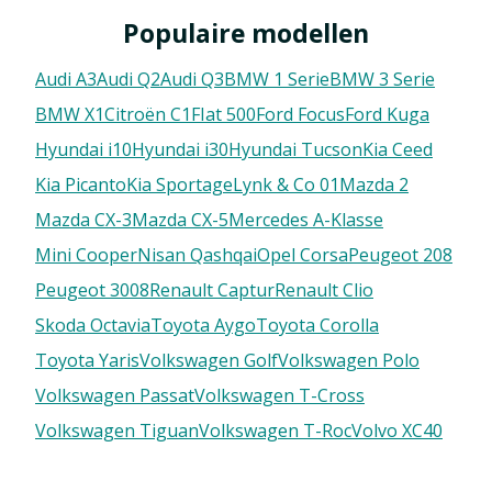
Populaire modellen
Audi A3
Audi Q2
Audi Q3
BMW 1 Serie
BMW 3 Serie
BMW X1
Citroën C1
FIat 500
Ford Focus
Ford Kuga
Hyundai i10
Hyundai i30
Hyundai Tucson
Kia Ceed
Kia Picanto
Kia Sportage
Lynk & Co 01
Mazda 2
Mazda CX-3
Mazda CX-5
Mercedes A-Klasse
Mini Cooper
Nisan Qashqai
Opel Corsa
Peugeot 208
Peugeot 3008
Renault Captur
Renault Clio
Skoda Octavia
Toyota Aygo
Toyota Corolla
Toyota Yaris
Volkswagen Golf
Volkswagen Polo
Volkswagen Passat
Volkswagen T-Cross
Volkswagen Tiguan
Volkswagen T-Roc
Volvo XC40