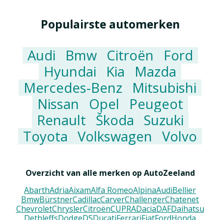
Populairste automerken
Audi
Bmw
Citroën
Ford
Hyundai
Kia
Mazda
Mercedes-Benz
Mitsubishi
Nissan
Opel
Peugeot
Renault
Škoda
Suzuki
Toyota
Volkswagen
Volvo
Overzicht van alle merken op AutoZeeland
Abarth
Adria
Aixam
Alfa Romeo
Alpina
Audi
Bellier
Bmw
Bürstner
Cadillac
Carver
Challenger
Chatenet
Chevrolet
Chrysler
Citroën
CUPRA
Dacia
DAF
Daihatsu
Dethleffs
Dodge
DS
Ducati
Ferrari
Fiat
Ford
Honda