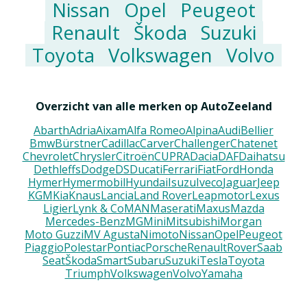
Nissan
Opel
Peugeot
Renault
Škoda
Suzuki
Toyota
Volkswagen
Volvo
Overzicht van alle merken op AutoZeeland
Abarth
Adria
Aixam
Alfa Romeo
Alpina
Audi
Bellier
Bmw
Bürstner
Cadillac
Carver
Challenger
Chatenet
Chevrolet
Chrysler
Citroën
CUPRA
Dacia
DAF
Daihatsu
Dethleffs
Dodge
DS
Ducati
Ferrari
Fiat
Ford
Honda
Hymer
Hymermobil
Hyundai
Isuzu
Iveco
Jaguar
Jeep
KGM
Kia
Knaus
Lancia
Land Rover
Leapmotor
Lexus
Ligier
Lynk & Co
MAN
Maserati
Maxus
Mazda
Mercedes-Benz
MG
Mini
Mitsubishi
Morgan
Moto Guzzi
MV Agusta
Nimoto
Nissan
Opel
Peugeot
Piaggio
Polestar
Pontiac
Porsche
Renault
Rover
Saab
Seat
Škoda
Smart
Subaru
Suzuki
Tesla
Toyota
Triumph
Volkswagen
Volvo
Yamaha