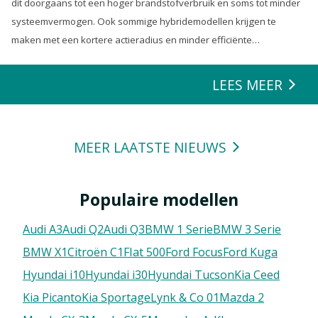
dit doorgaans tot een hoger brandstofverbruik en soms tot minder
systeemvermogen. Ook sommige hybridemodellen krijgen te
maken met een kortere actieradius en minder efficiënte
energierecuperatie.
LEES MEER
MEER LAATSTE NIEUWS
Populaire modellen
Audi A3
Audi Q2
Audi Q3
BMW 1 Serie
BMW 3 Serie
BMW X1
Citroën C1
FIat 500
Ford Focus
Ford Kuga
Hyundai i10
Hyundai i30
Hyundai Tucson
Kia Ceed
Kia Picanto
Kia Sportage
Lynk & Co 01
Mazda 2