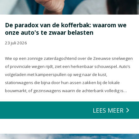
De paradox van de kofferbak: waarom we
onze auto's te zwaar belasten
23 juli 2026
Wie op een zonnige zaterdagochtend over de Zeeuwse snelwegen
of provinciale wegen rijdt, ziet een herkenbaar schouwspel. Auto’s
volgeladen met kampeerspullen op weg naar de kust,
stationwagens die bijna door hun assen zakken bij de lokale
bouwmarkt, of gezinswagens waarin de achterbank volledig is
opgeofferd om die ene nieuwe loungeset voor de tuin mee te
zeulen. We houden van onze auto’s en we verwachten dat ze alles
LEES MEER
kunnen.