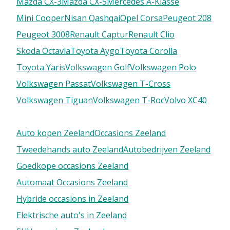
Mazda CX-3
Mazda CX-5
Mercedes A-Klasse
Mini Cooper
Nisan Qashqai
Opel Corsa
Peugeot 208
Peugeot 3008
Renault Captur
Renault Clio
Skoda Octavia
Toyota Aygo
Toyota Corolla
Toyota Yaris
Volkswagen Golf
Volkswagen Polo
Volkswagen Passat
Volkswagen T-Cross
Volkswagen Tiguan
Volkswagen T-Roc
Volvo XC40
Auto kopen Zeeland
Occasions Zeeland
Tweedehands auto Zeeland
Autobedrijven Zeeland
Goedkope occasions Zeeland
Automaat Occasions Zeeland
Hybride occasions in Zeeland
Elektrische auto's in Zeeland