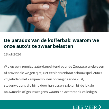
De paradox van de kofferbak: waarom we
onze auto's te zwaar belasten
23 juli 2026
Wie op een zonnige zaterdagochtend over de Zeeuwse snelwegen
of provinciale wegen rijdt, ziet een herkenbaar schouwspel. Auto’s
volgeladen met kampeerspullen op weg naar de kust,
stationwagens die bijna door hun assen zakken bij de lokale
bouwmarkt, of gezinswagens waarin de achterbank volledig is
opgeofferd om die ene nieuwe loungeset voor de tuin mee te
zeulen. We houden van onze auto’s en we verwachten dat ze alles
LEES MEER