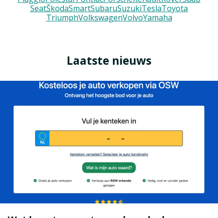
Seat
Škoda
Smart
Subaru
Suzuki
Tesla
Toyota
Triumph
Volkswagen
Volvo
Yamaha
Laatste nieuws