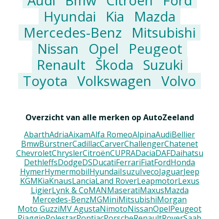
Audi
Bmw
Citroën
Ford
Hyundai
Kia
Mazda
Mercedes-Benz
Mitsubishi
Nissan
Opel
Peugeot
Renault
Škoda
Suzuki
Toyota
Volkswagen
Volvo
Overzicht van alle merken op AutoZeeland
Abarth
Adria
Aixam
Alfa Romeo
Alpina
Audi
Bellier
Bmw
Bürstner
Cadillac
Carver
Challenger
Chatenet
Chevrolet
Chrysler
Citroën
CUPRA
Dacia
DAF
Daihatsu
Dethleffs
Dodge
DS
Ducati
Ferrari
Fiat
Ford
Honda
Hymer
Hymermobil
Hyundai
Isuzu
Iveco
Jaguar
Jeep
KGM
Kia
Knaus
Lancia
Land Rover
Leapmotor
Lexus
Ligier
Lynk & Co
MAN
Maserati
Maxus
Mazda
Mercedes-Benz
MG
Mini
Mitsubishi
Morgan
Moto Guzzi
MV Agusta
Nimoto
Nissan
Opel
Peugeot
Piaggio
Polestar
Pontiac
Porsche
Renault
Rover
Saab