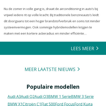
Nu de zomer in volle gang is, draait de airconditioning in auto’s bij
vrijwel iedere rit op volle kracht. Bij traditionele benzineauto’s leidt
dit doorgaans tot een hoger brandstofverbruik en soms tot minder
systeemvermogen. Ook sommige hybridemodellen krijgen te
maken met een kortere actieradius en minder efficiënte
energierecuperatie.
LEES MEER
MEER LAATSTE NIEUWS
Populaire modellen
Audi A3
Audi Q2
Audi Q3
BMW 1 Serie
BMW 3 Serie
BMW X1
Citroën C1
FIat 500
Ford Focus
Ford Kuga