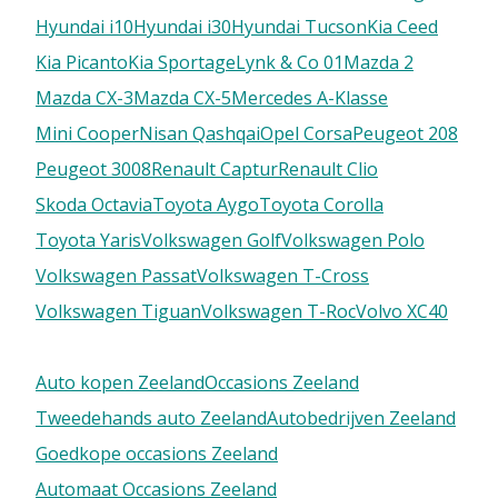
Hyundai i10
Hyundai i30
Hyundai Tucson
Kia Ceed
Kia Picanto
Kia Sportage
Lynk & Co 01
Mazda 2
Mazda CX-3
Mazda CX-5
Mercedes A-Klasse
Mini Cooper
Nisan Qashqai
Opel Corsa
Peugeot 208
Peugeot 3008
Renault Captur
Renault Clio
Skoda Octavia
Toyota Aygo
Toyota Corolla
Toyota Yaris
Volkswagen Golf
Volkswagen Polo
Volkswagen Passat
Volkswagen T-Cross
Volkswagen Tiguan
Volkswagen T-Roc
Volvo XC40
Auto kopen Zeeland
Occasions Zeeland
Tweedehands auto Zeeland
Autobedrijven Zeeland
Goedkope occasions Zeeland
Automaat Occasions Zeeland