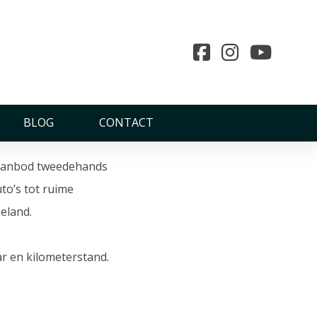
BLOG
CONTACT
e aanbod tweedehands
uto’s tot ruime
eland.
ar en kilometerstand.