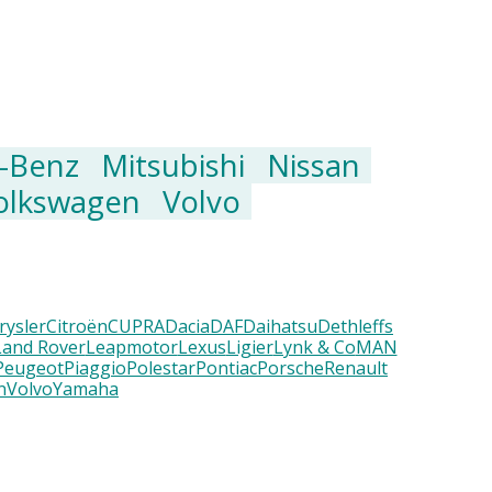
-Benz
Mitsubishi
Nissan
olkswagen
Volvo
rysler
Citroën
CUPRA
Dacia
DAF
Daihatsu
Dethleffs
Land Rover
Leapmotor
Lexus
Ligier
Lynk & Co
MAN
Peugeot
Piaggio
Polestar
Pontiac
Porsche
Renault
n
Volvo
Yamaha