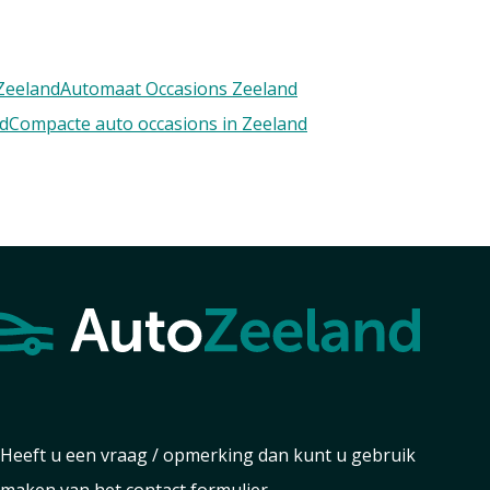
Zeeland
Automaat Occasions Zeeland
nd
Compacte auto occasions in Zeeland
Heeft u een vraag / opmerking dan kunt u gebruik