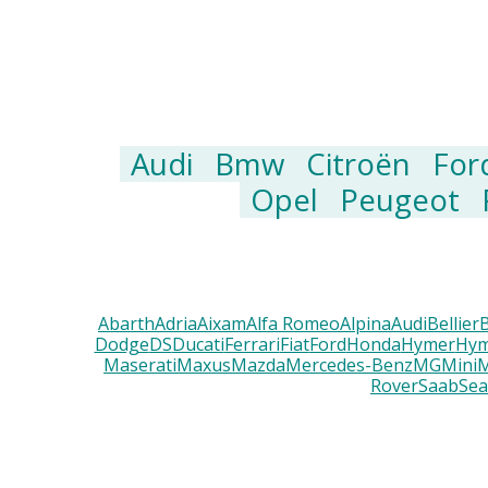
Audi
Bmw
Citroën
For
Opel
Peugeot
Abarth
Adria
Aixam
Alfa Romeo
Alpina
Audi
Bellier
Dodge
DS
Ducati
Ferrari
Fiat
Ford
Honda
Hymer
Hym
Maserati
Maxus
Mazda
Mercedes-Benz
MG
Mini
M
Rover
Saab
Sea