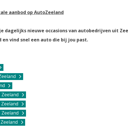
otale aanbod op AutoZeeland
e dagelijks nieuwe occasions van autobedrijven uit Zee
en vind snel een auto die bij jou past.
Zeeland
and
 Zeeland
 Zeeland
n Zeeland
n Zeeland