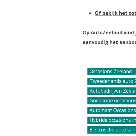
Of bekijk het t
Op AutoZeeland vind j
eenvoudig het aanbod 
Occasions Zeeland
Tweedehands auto 
Autobedrijven Zeel
Goedkope occasions
Automaat Occasions
Hybride occasions i
Elektrische auto's i