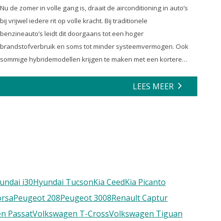
Nu de zomer in volle gang is, draait de airconditioning in auto’s
bij vrijwel iedere rit op volle kracht. Bij traditionele
benzineauto’s leidt dit doorgaans tot een hoger
brandstofverbruik en soms tot minder systeemvermogen. Ook
sommige hybridemodellen krijgen te maken met een kortere
actieradius en minder efficiënte energierecuperatie.
LEES MEER
undai i30
Hyundai Tucson
Kia Ceed
Kia Picanto
orsa
Peugeot 208
Peugeot 3008
Renault Captur
n Passat
Volkswagen T-Cross
Volkswagen Tiguan