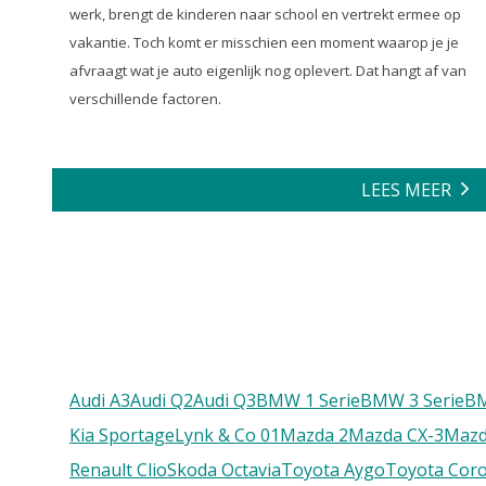
werk, brengt de kinderen naar school en vertrekt ermee op
vakantie. Toch komt er misschien een moment waarop je je
afvraagt wat je auto eigenlijk nog oplevert. Dat hangt af van
verschillende factoren.
LEES MEER
Audi A3
Audi Q2
Audi Q3
BMW 1 Serie
BMW 3 Serie
B
Kia Sportage
Lynk & Co 01
Mazda 2
Mazda CX-3
Mazd
Renault Clio
Skoda Octavia
Toyota Aygo
Toyota Coro