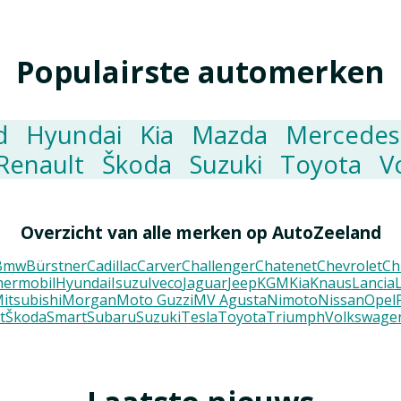
Populairste automerken
d
Hyundai
Kia
Mazda
Mercedes
Renault
Škoda
Suzuki
Toyota
V
Overzicht van alle merken op AutoZeeland
Bmw
Bürstner
Cadillac
Carver
Challenger
Chatenet
Chevrolet
Ch
ermobil
Hyundai
Isuzu
Iveco
Jaguar
Jeep
KGM
Kia
Knaus
Lancia
itsubishi
Morgan
Moto Guzzi
MV Agusta
Nimoto
Nissan
Opel
t
Škoda
Smart
Subaru
Suzuki
Tesla
Toyota
Triumph
Volkswage