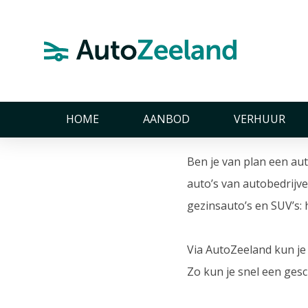
Home
Auto kopen Zeeland
Auto kope
Auto kopen in Zeeland
HOME
AANBOD
VERHUUR
Ben je van plan een au
auto’s van autobedrijve
gezinsauto’s en SUV’s:
Via AutoZeeland kun je 
Zo kun je snel een gesc