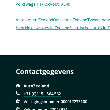
Volkswagen T-Roc
Volvo XC40
Auto kopen Zeeland
Occasions Zeeland
Tweedehand
Hybride occasions in Zeeland
Elektrische auto's in 
Contactgegevens
AutoZeeland
+31 (0)115 - 564 562
Vestigingsnummer 000017233100
KvK nummer: 22045974