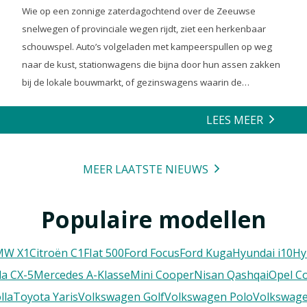
Wie op een zonnige zaterdagochtend over de Zeeuwse
snelwegen of provinciale wegen rijdt, ziet een herkenbaar
schouwspel. Auto’s volgeladen met kampeerspullen op weg
naar de kust, stationwagens die bijna door hun assen zakken
bij de lokale bouwmarkt, of gezinswagens waarin de
achterbank volledig is opgeofferd om die ene nieuwe
loungeset voor de tuin mee te zeulen. We houden van onze
LEES MEER
auto’s en we verwachten dat ze alles kunnen.
MEER LAATSTE NIEUWS
Populaire modellen
MW X1
Citroën C1
FIat 500
Ford Focus
Ford Kuga
Hyundai i10
Hy
a CX-5
Mercedes A-Klasse
Mini Cooper
Nisan Qashqai
Opel C
lla
Toyota Yaris
Volkswagen Golf
Volkswagen Polo
Volkswage