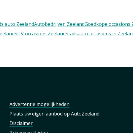
s auto Zeeland
Autobedrijven Zeeland
Goedkope occasions 
Zeeland
SUV occasions Zeeland
Stadsauto occasions in Zeela
Advertentie mogelijkheden
Plaats uw eigen aanbod op AutoZeeland
Disclaimer
Privacyverklaring