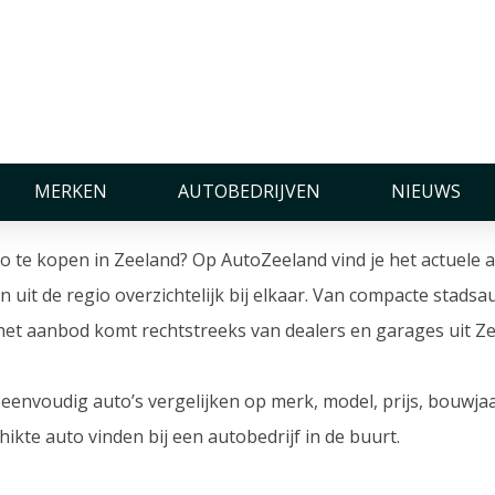
n Zeeland
MERKEN
AUTOBEDRIJVEN
NIEUWS
to te kopen in Zeeland? Op AutoZeeland vind je het actuel
n uit de regio overzichtelijk bij elkaar. Van compacte stadsa
 het aanbod komt rechtstreeks van dealers en garages uit Ze
eenvoudig auto’s vergelijken op merk, model, prijs, bouwja
hikte auto vinden bij een autobedrijf in de buurt.