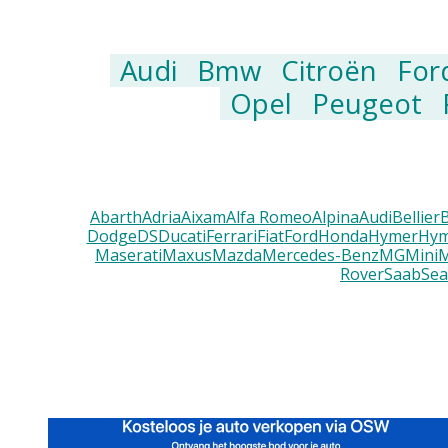
Audi
Bmw
Citroën
For
Opel
Peugeot
Abarth
Adria
Aixam
Alfa Romeo
Alpina
Audi
Bellier
Dodge
DS
Ducati
Ferrari
Fiat
Ford
Honda
Hymer
Hym
Maserati
Maxus
Mazda
Mercedes-Benz
MG
Mini
M
Rover
Saab
Sea