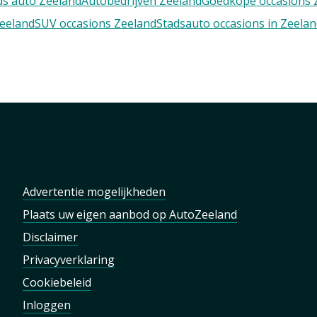
s auto Zeeland
Autobedrijven Zeeland
Goedkope occasions 
Zeeland
SUV occasions Zeeland
Stadsauto occasions in Zeela
Advertentie mogelijkheden
Plaats uw eigen aanbod op AutoZeeland
Disclaimer
Privacyverklaring
Cookiebeleid
Inloggen