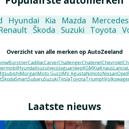
Populairste automerken
d
Hyundai
Kia
Mazda
Mercedes
Renault
Škoda
Suzuki
Toyota
V
Overzicht van alle merken op AutoZeeland
Bmw
Bürstner
Cadillac
Carver
Challenger
Chatenet
Chevrolet
Ch
ermobil
Hyundai
Isuzu
Iveco
Jaguar
Jeep
KGM
Kia
Knaus
Lancia
itsubishi
Morgan
Moto Guzzi
MV Agusta
Nimoto
Nissan
Opel
t
Škoda
Smart
Subaru
Suzuki
Tesla
Toyota
Triumph
Volkswage
Laatste nieuws