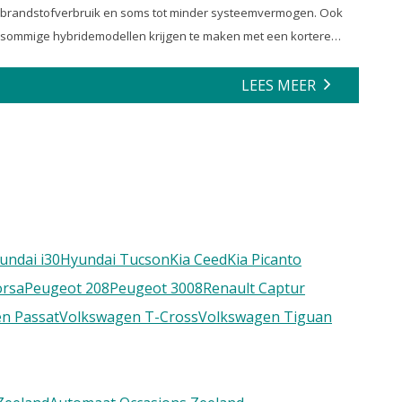
brandstofverbruik en soms tot minder systeemvermogen. Ook
sommige hybridemodellen krijgen te maken met een kortere
actieradius en minder efficiënte energierecuperatie.
LEES MEER
undai i30
Hyundai Tucson
Kia Ceed
Kia Picanto
orsa
Peugeot 208
Peugeot 3008
Renault Captur
n Passat
Volkswagen T-Cross
Volkswagen Tiguan