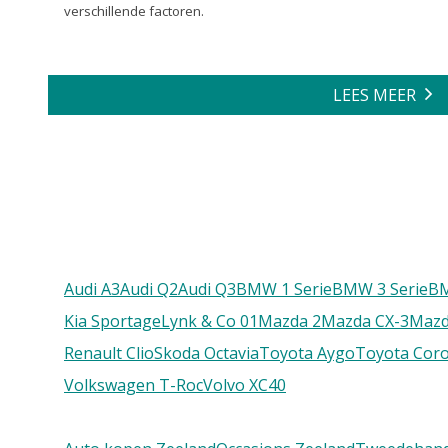
verschillende factoren.
LEES MEER
Audi A3
Audi Q2
Audi Q3
BMW 1 Serie
BMW 3 Serie
B
Kia Sportage
Lynk & Co 01
Mazda 2
Mazda CX-3
Mazd
Renault Clio
Skoda Octavia
Toyota Aygo
Toyota Coro
Volkswagen T-Roc
Volvo XC40