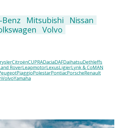
-Benz
Mitsubishi
Nissan
olkswagen
Volvo
rysler
Citroën
CUPRA
Dacia
DAF
Daihatsu
Dethleffs
Land Rover
Leapmotor
Lexus
Ligier
Lynk & Co
MAN
Peugeot
Piaggio
Polestar
Pontiac
Porsche
Renault
n
Volvo
Yamaha