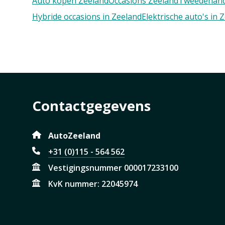
Auto kopen Zeeland
Occasions Zeeland
Tweedehand
Hybride occasions in Zeeland
Elektrische auto's in 
Contactgegevens
AutoZeeland
+31 (0)115 - 564 562
Vestigingsnummer 000017233100
KvK nummer: 22045974