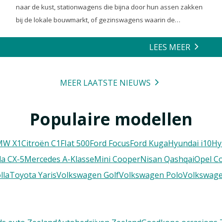
naar de kust, stationwagens die bijna door hun assen zakken
bij de lokale bouwmarkt, of gezinswagens waarin de
achterbank volledig is opgeofferd om die ene nieuwe
loungeset voor de tuin mee te zeulen. We houden van onze
LEES MEER
auto’s en we verwachten dat ze alles kunnen.
MEER LAATSTE NIEUWS
Populaire modellen
MW X1
Citroën C1
FIat 500
Ford Focus
Ford Kuga
Hyundai i10
Hy
a CX-5
Mercedes A-Klasse
Mini Cooper
Nisan Qashqai
Opel C
lla
Toyota Yaris
Volkswagen Golf
Volkswagen Polo
Volkswage