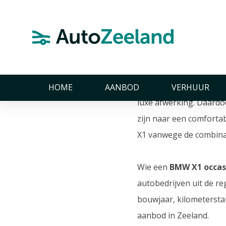
Home
BMW X1 occasions in Zeeland
BMW X1 oc
De BMW X1 is een compa
HOME
AANBOD
VERHUUR
luxe afwerking. Daardo
zijn naar een comfortab
X1 vanwege de combinati
Wie een
BMW X1 occas
autobedrijven uit de re
bouwjaar, kilometerstan
aanbod in Zeeland.