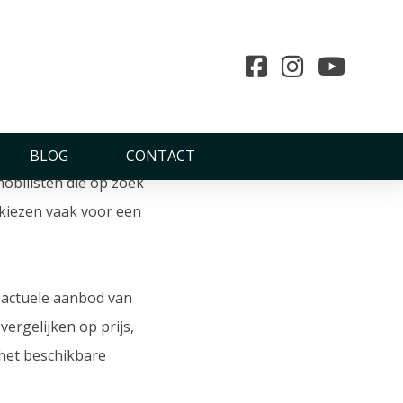
rag, hoge zitpositie en
BLOG
CONTACT
obilisten die op zoek
s kiezen vaak voor een
 actuele aanbod van
ergelijken op prijs,
 het beschikbare