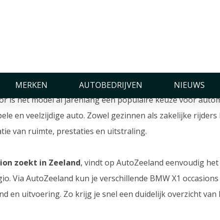
casions in Zeeland
cte premium SUV die bekend staat om zijn sportieve rijged
MERKEN
AUTOBEDRIJVEN
NIEUWS
or is het model al jarenlang een populaire keuze voor autom
ele en veelzijdige auto. Zowel gezinnen als zakelijke rijder
e van ruimte, prestaties en uitstraling.
ion zoekt in Zeeland
, vindt op AutoZeeland eenvoudig het
gio. Via AutoZeeland kun je verschillende BMW X1 occasions v
d en uitvoering. Zo krijg je snel een duidelijk overzicht van