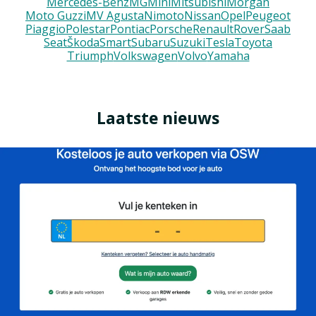
Mercedes-Benz
MG
Mini
Mitsubishi
Morgan
Moto Guzzi
MV Agusta
Nimoto
Nissan
Opel
Peugeot
Piaggio
Polestar
Pontiac
Porsche
Renault
Rover
Saab
Seat
Škoda
Smart
Subaru
Suzuki
Tesla
Toyota
Triumph
Volkswagen
Volvo
Yamaha
Laatste nieuws