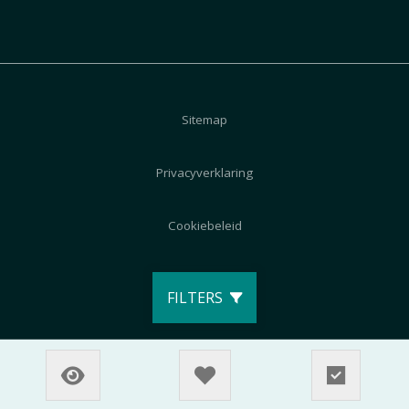
Sitemap
Privacyverklaring
Cookiebeleid
Disclaimer
FILTERS
© 2026 AutoZeeland
Realisatie:
TiDi Media