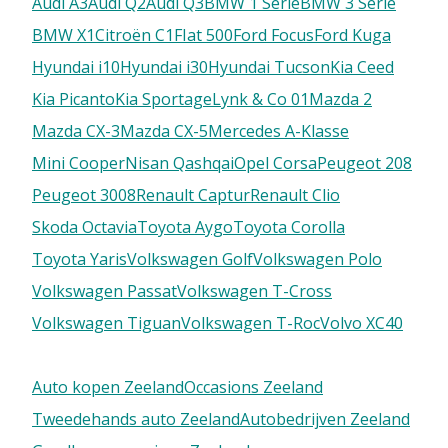
Audi A3
Audi Q2
Audi Q3
BMW 1 Serie
BMW 3 Serie
BMW X1
Citroën C1
FIat 500
Ford Focus
Ford Kuga
Hyundai i10
Hyundai i30
Hyundai Tucson
Kia Ceed
Kia Picanto
Kia Sportage
Lynk & Co 01
Mazda 2
Mazda CX-3
Mazda CX-5
Mercedes A-Klasse
Mini Cooper
Nisan Qashqai
Opel Corsa
Peugeot 208
Peugeot 3008
Renault Captur
Renault Clio
Skoda Octavia
Toyota Aygo
Toyota Corolla
Toyota Yaris
Volkswagen Golf
Volkswagen Polo
Volkswagen Passat
Volkswagen T-Cross
Volkswagen Tiguan
Volkswagen T-Roc
Volvo XC40
Auto kopen Zeeland
Occasions Zeeland
Tweedehands auto Zeeland
Autobedrijven Zeeland