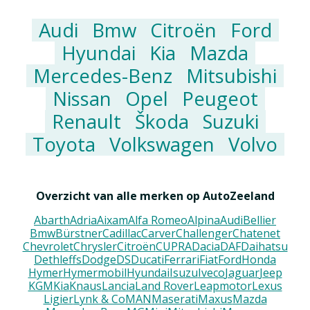
Audi
Bmw
Citroën
Ford
Hyundai
Kia
Mazda
Mercedes-Benz
Mitsubishi
Nissan
Opel
Peugeot
Renault
Škoda
Suzuki
Toyota
Volkswagen
Volvo
Overzicht van alle merken op AutoZeeland
Abarth
Adria
Aixam
Alfa Romeo
Alpina
Audi
Bellier
Bmw
Bürstner
Cadillac
Carver
Challenger
Chatenet
Chevrolet
Chrysler
Citroën
CUPRA
Dacia
DAF
Daihatsu
Dethleffs
Dodge
DS
Ducati
Ferrari
Fiat
Ford
Honda
Hymer
Hymermobil
Hyundai
Isuzu
Iveco
Jaguar
Jeep
KGM
Kia
Knaus
Lancia
Land Rover
Leapmotor
Lexus
Ligier
Lynk & Co
MAN
Maserati
Maxus
Mazda