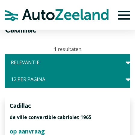
Home
Merken
Cadillac
To
Cadillac
1
resultaten
Cadillac
de ville convertible cabriolet 1965
op aanvraag