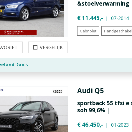
&stoelverwarming |
€ 11.445,-
07-2014
Cabriolet
Handgeschake
AVORIET
VERGELIJK
eeland
Goes
Audi
Q5
sportback 55 tfsi e 
soh 99,6% |
€ 46.450,-
01-2023