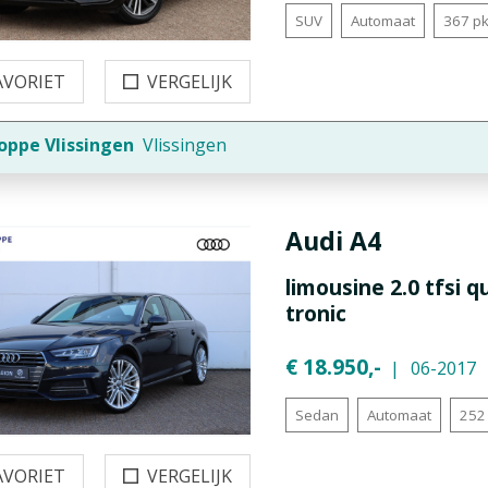
SUV
Automaat
367 p
AVORIET
VERGELIJK
oppe Vlissingen
Vlissingen
Audi
A4
limousine 2.0 tfsi q
tronic
€ 18.950,-
06-2017
Sedan
Automaat
252
AVORIET
VERGELIJK