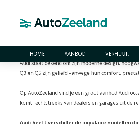
Home
Merken
Audi
Audi
Audi occasions in Zeeland
HOME
AANBOD
VERHUUR
Audi staat bekend om zijn moderne design, hoogwa
Q3
en
Q5
zijn geliefd vanwege hun comfort, prestati
Op AutoZeeland vind je een groot aanbod Audi occa
komt rechtstreeks van dealers en garages uit de re
Audi heeft verschillende populaire modellen d