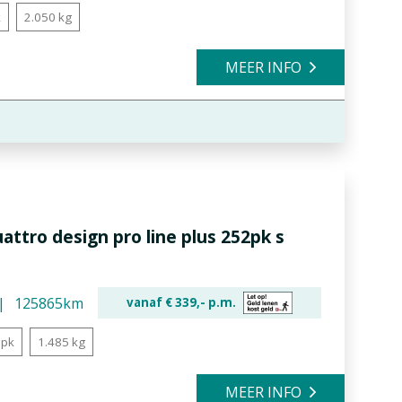
k
2.050 kg
MEER INFO
uattro design pro line plus 252pk s
125865km
vanaf €
339,-
p.m.
 pk
1.485 kg
MEER INFO