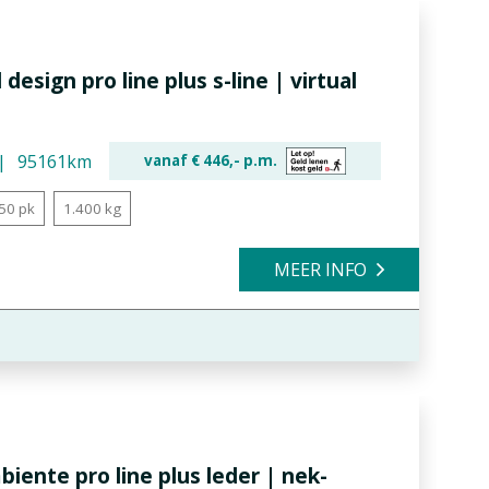
 design pro line plus s-line | virtual
95161km
vanaf €
446,-
p.m.
50 pk
1.400 kg
MEER INFO
mbiente pro line plus leder | nek-