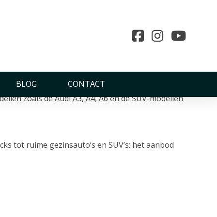
BLOG
CONTACT
dellen zoals de Audi
A3
,
A4
,
A6
en de SUV-modellen
cks tot ruime gezinsauto’s en SUV’s: het aanbod