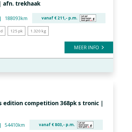
 afn. trekhaak
188093km
vanaf €
211,-
p.m.
ld
125 pk
1.320 kg
MEER INFO
s edition competition 368pk s tronic |
54410km
vanaf €
803,-
p.m.