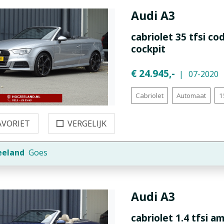
Audi
A3
cabriolet 35 tfsi cod
cockpit
€ 24.945,-
07-2020
Cabriolet
Automaat
1
AVORIET
VERGELIJK
eeland
Goes
Audi
A3
cabriolet 1.4 tfsi a