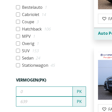
Bestelauto
1
Cabriolet
14
F
Coupe
3
Hatchback
106
Auto P
MPV
1
Overig
1
SUV
153
Sedan
24
Stationwagon
45
VERMOGEN(PK)
PK
PK
F