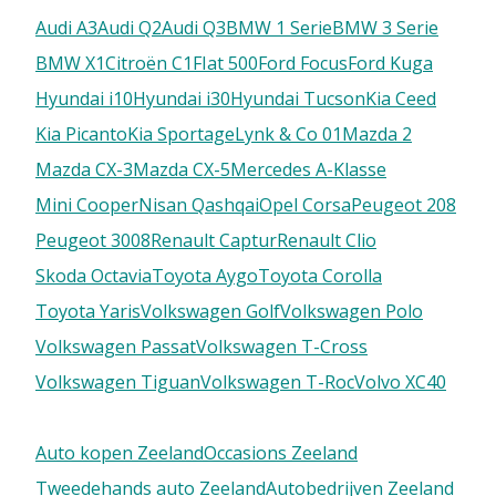
Populaire modellen
Audi A3
Audi Q2
Audi Q3
BMW 1 Serie
BMW 3 Serie
BMW X1
Citroën C1
FIat 500
Ford Focus
Ford Kuga
Hyundai i10
Hyundai i30
Hyundai Tucson
Kia Ceed
Kia Picanto
Kia Sportage
Lynk & Co 01
Mazda 2
Mazda CX-3
Mazda CX-5
Mercedes A-Klasse
Mini Cooper
Nisan Qashqai
Opel Corsa
Peugeot 208
Peugeot 3008
Renault Captur
Renault Clio
Skoda Octavia
Toyota Aygo
Toyota Corolla
Toyota Yaris
Volkswagen Golf
Volkswagen Polo
Volkswagen Passat
Volkswagen T-Cross
Volkswagen Tiguan
Volkswagen T-Roc
Volvo XC40
Auto kopen Zeeland
Occasions Zeeland