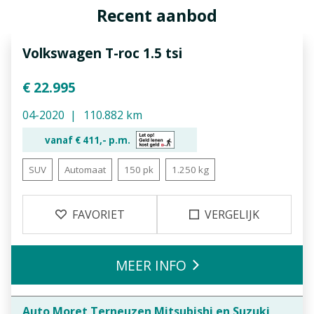
Recent aanbod
Volkswagen T-roc 1.5 tsi
€ 22.995
04-2020
110.882 km
vanaf €
411,-
p.m.
SUV
Automaat
150 pk
1.250 kg
FAVORIET
VERGELIJK
MEER INFO
Auto Moret Terneuzen Mitsubishi en Suzuki