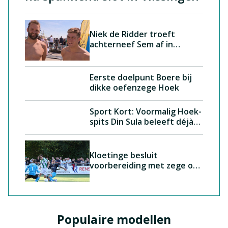
Niek de Ridder troeft
achterneef Sem af in
Havenwedstrijd Breskens,
Carlijn Dezutter (15) wint
met overmacht bij de
vrouwen
Eerste doelpunt Boere bij
dikke oefenzege Hoek
Sport Kort: Voormalig Hoek-
spits Din Sula beleeft déjà
vu in Roemenië
Kloetinge besluit
voorbereiding met zege op
buurman GOES