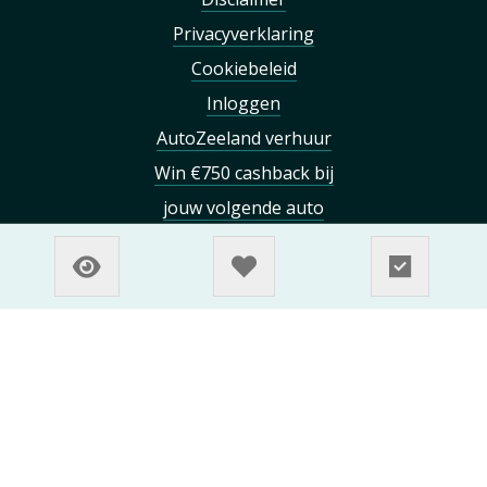
op AutoZeeland
Disclaimer
Privacyverklaring
Cookiebeleid
Inloggen
AutoZeeland verhuur
Win €750 cashback bij
jouw volgende auto
Heeft u een vraag / opmerking dan kunt u gebruik
maken van het
contact formulier
.