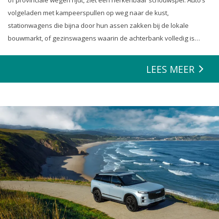
of provinciale wegen rijdt, ziet een herkenbaar schouwspel. Auto’s
volgeladen met kampeerspullen op weg naar de kust,
stationwagens die bijna door hun assen zakken bij de lokale
bouwmarkt, of gezinswagens waarin de achterbank volledig is
opgeofferd om die ene nieuwe loungeset voor de tuin mee te
zeulen. We houden van onze auto’s en we verwachten dat ze alles
LEES MEER
kunnen.