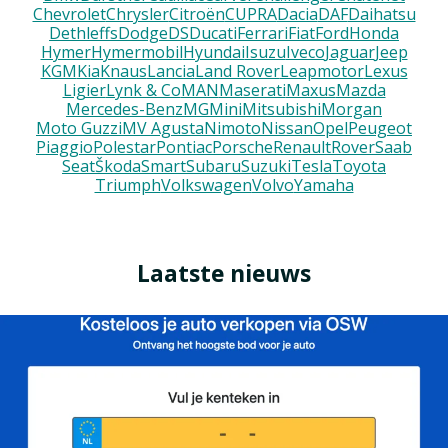
Chevrolet
Chrysler
Citroën
CUPRA
Dacia
DAF
Daihatsu
Dethleffs
Dodge
DS
Ducati
Ferrari
Fiat
Ford
Honda
Hymer
Hymermobil
Hyundai
Isuzu
Iveco
Jaguar
Jeep
KGM
Kia
Knaus
Lancia
Land Rover
Leapmotor
Lexus
Ligier
Lynk & Co
MAN
Maserati
Maxus
Mazda
Mercedes-Benz
MG
Mini
Mitsubishi
Morgan
Moto Guzzi
MV Agusta
Nimoto
Nissan
Opel
Peugeot
Piaggio
Polestar
Pontiac
Porsche
Renault
Rover
Saab
Seat
Škoda
Smart
Subaru
Suzuki
Tesla
Toyota
Triumph
Volkswagen
Volvo
Yamaha
Laatste nieuws