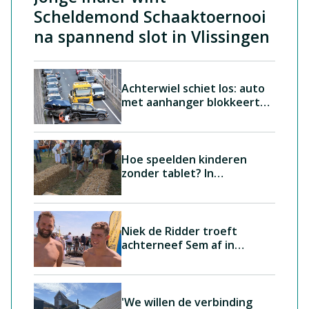
Scheldemond Schaaktoernooi
na spannend slot in Vlissingen
Achterwiel schiet los: auto
met aanhanger blokkeert
N57
Hoe speelden kinderen
zonder tablet? In
Aardenburg proberen ze
het zelf
Niek de Ridder troeft
achterneef Sem af in
Havenwedstrijd Breskens,
Carlijn Dezutter (15) wint
met overmacht bij de
vrouwen
'We willen de verbinding