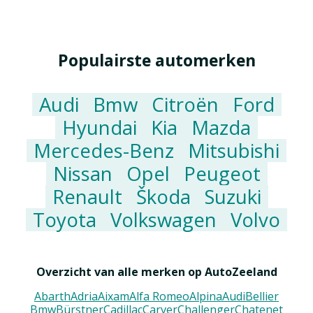
Populairste automerken
Audi
Bmw
Citroën
Ford
Hyundai
Kia
Mazda
Mercedes-Benz
Mitsubishi
Nissan
Opel
Peugeot
Renault
Škoda
Suzuki
Toyota
Volkswagen
Volvo
Overzicht van alle merken op AutoZeeland
Abarth
Adria
Aixam
Alfa Romeo
Alpina
Audi
Bellier
Bmw
Bürstner
Cadillac
Carver
Challenger
Chatenet