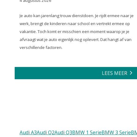
4 augustus 2026
Je auto kan jarenlang trouw dienstdoen. Je rijdt ermee naar je
werk, brengt de kinderen naar school en vertrekt ermee op
vakantie. Toch komt er misschien een moment waarop je je
afvraagt wat je auto eigenlijk nog oplevert. Dat hangt af van
verschillende factoren.
LEES MEER
Audi A3
Audi Q2
Audi Q3
BMW 1 Serie
BMW 3 Serie
B