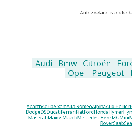
AutoZeeland is onderde
Audi
Bmw
Citroën
For
Opel
Peugeot
Abarth
Adria
Aixam
Alfa Romeo
Alpina
Audi
Bellier
Dodge
DS
Ducati
Ferrari
Fiat
Ford
Honda
Hymer
Hym
Maserati
Maxus
Mazda
Mercedes-Benz
MG
Mini
M
Rover
Saab
Sea