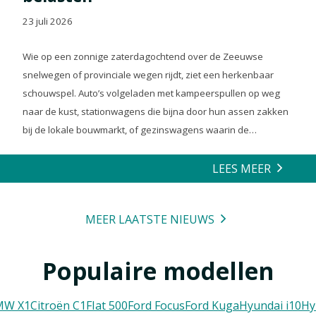
23 juli 2026
Wie op een zonnige zaterdagochtend over de Zeeuwse
snelwegen of provinciale wegen rijdt, ziet een herkenbaar
schouwspel. Auto’s volgeladen met kampeerspullen op weg
naar de kust, stationwagens die bijna door hun assen zakken
bij de lokale bouwmarkt, of gezinswagens waarin de
achterbank volledig is opgeofferd om die ene nieuwe
loungeset voor de tuin mee te zeulen. We houden van onze
LEES MEER
auto’s en we verwachten dat ze alles kunnen.
MEER LAATSTE NIEUWS
Populaire modellen
MW X1
Citroën C1
FIat 500
Ford Focus
Ford Kuga
Hyundai i10
Hy