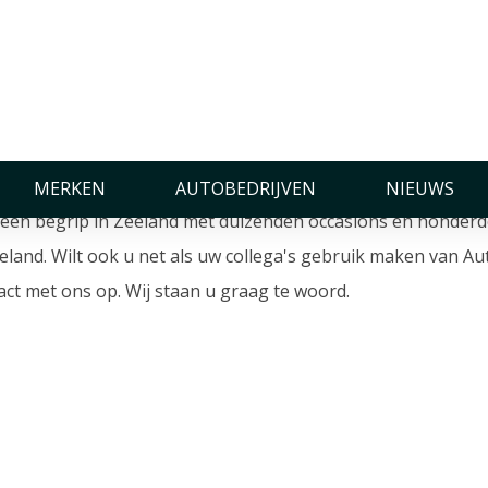
 eigen aanbod op AutoZeel
te regionale autosite van Nederland.
MERKEN
AUTOBEDRIJVEN
NIEUWS
n een begrip in Zeeland met duizenden occasions en honder
eeland. Wilt ook u net als uw collega's gebruik maken van 
tact met ons op. Wij staan u graag te woord.