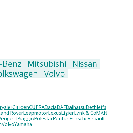
-Benz
Mitsubishi
Nissan
olkswagen
Volvo
rysler
Citroën
CUPRA
Dacia
DAF
Daihatsu
Dethleffs
Land Rover
Leapmotor
Lexus
Ligier
Lynk & Co
MAN
Peugeot
Piaggio
Polestar
Pontiac
Porsche
Renault
n
Volvo
Yamaha