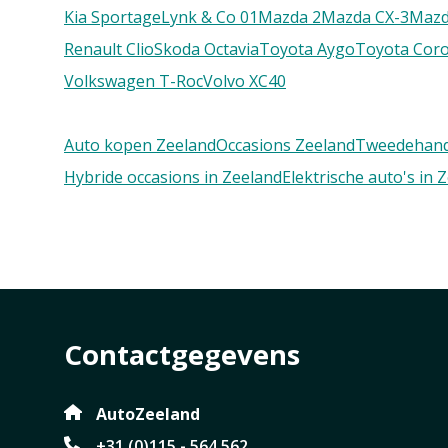
Kia Sportage
Lynk & Co 01
Mazda 2
Mazda CX-3
Mazd
Renault Clio
Skoda Octavia
Toyota Aygo
Toyota Coro
Volkswagen T-Roc
Volvo XC40
Auto kopen Zeeland
Occasions Zeeland
Tweedehand
Hybride occasions in Zeeland
Elektrische auto's in 
Contactgegevens
AutoZeeland
+31 (0)115 - 564 562