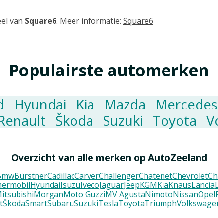
el van
Square6
. Meer informatie:
Square6
Populairste automerken
d
Hyundai
Kia
Mazda
Mercedes
Renault
Škoda
Suzuki
Toyota
V
Overzicht van alle merken op AutoZeeland
Bmw
Bürstner
Cadillac
Carver
Challenger
Chatenet
Chevrolet
Ch
ermobil
Hyundai
Isuzu
Iveco
Jaguar
Jeep
KGM
Kia
Knaus
Lancia
itsubishi
Morgan
Moto Guzzi
MV Agusta
Nimoto
Nissan
Opel
t
Škoda
Smart
Subaru
Suzuki
Tesla
Toyota
Triumph
Volkswage