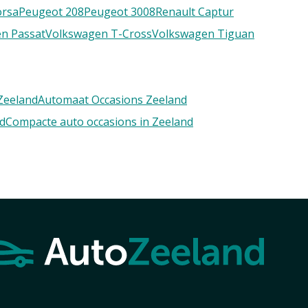
orsa
Peugeot 208
Peugeot 3008
Renault Captur
n Passat
Volkswagen T-Cross
Volkswagen Tiguan
Zeeland
Automaat Occasions Zeeland
nd
Compacte auto occasions in Zeeland