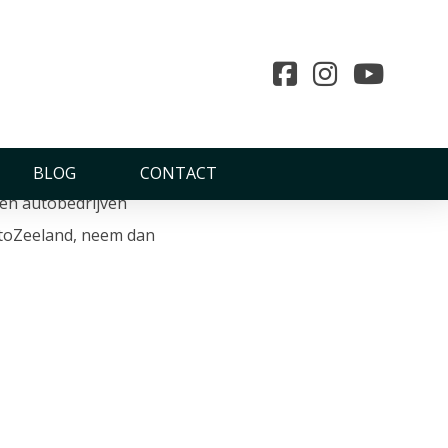
and
BLOG
CONTACT
den autobedrijven
AutoZeeland, neem dan