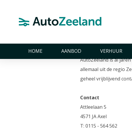
Home
Plaats uw eigen aanbod op AutoZeeland
Plaats uw
AutoZeeland, de groots
HOME
AANBOD
VERHUUR
AutoZeeland is al jare
allemaal uit de regio Z
geheel vrijblijvend con
Contact
Attleelaan 5
4571 JA Axel
T: 0115 - 564 562