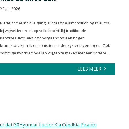
23 juli 2026
Nu de zomer in volle gang is, draait de airconditioning in auto’s
bij vrijwel iedere rit op volle kracht. Bij traditionele
benzineauto’s leidt dit doorgaans tot een hoger
brandstofverbruik en soms tot minder systeemvermogen. Ook
sommige hybridemodellen krijgen te maken met een kortere
actieradius en minder efficiënte energierecuperatie.
LEES MEER
undai i30
Hyundai Tucson
Kia Ceed
Kia Picanto