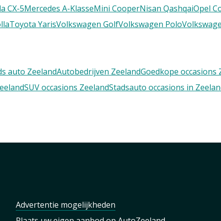
a CX-5
Mercedes A-Klasse
Mini Cooper
Nisan Qashqai
Opel C
lla
Toyota Yaris
Volkswagen Golf
Volkswagen Polo
Volkswage
s auto Zeeland
Autobedrijven Zeeland
Goedkope occasions 
Zeeland
SUV occasions Zeeland
Stadsauto occasions in Zeela
Advertentie mogelijkheden
Plaats uw eigen aanbod op AutoZeeland