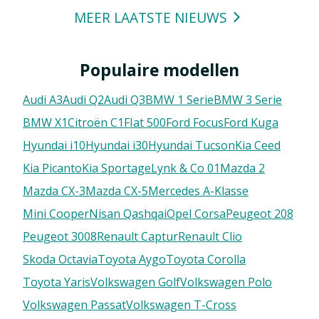
MEER LAATSTE NIEUWS
Populaire modellen
Audi A3
Audi Q2
Audi Q3
BMW 1 Serie
BMW 3 Serie
BMW X1
Citroën C1
FIat 500
Ford Focus
Ford Kuga
Hyundai i10
Hyundai i30
Hyundai Tucson
Kia Ceed
Kia Picanto
Kia Sportage
Lynk & Co 01
Mazda 2
Mazda CX-3
Mazda CX-5
Mercedes A-Klasse
Mini Cooper
Nisan Qashqai
Opel Corsa
Peugeot 208
Peugeot 3008
Renault Captur
Renault Clio
Skoda Octavia
Toyota Aygo
Toyota Corolla
Toyota Yaris
Volkswagen Golf
Volkswagen Polo
Volkswagen Passat
Volkswagen T-Cross