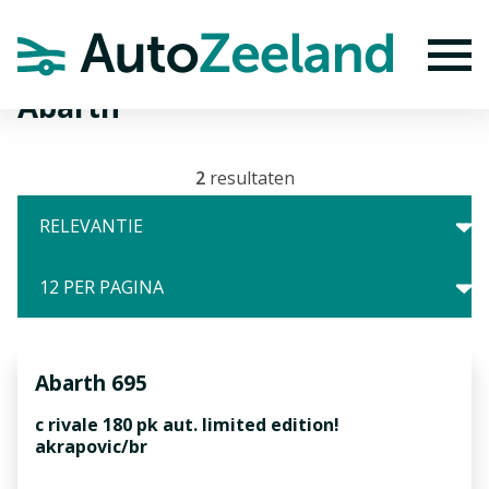
Home
Merken
Abarth
To
Abarth
2
resultaten
Abarth
695
c rivale 180 pk aut. limited edition!
akrapovic/br