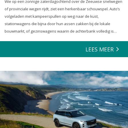
Wie op een zonnige zaterdagochtend over de Zeeuwse snelwegen
of provinciale wegen rijdt, ziet een herkenbaar schouwspel. Auto’s
volgeladen met kampeerspullen op weg naar de kust,
stationwagens die bijna door hun assen zakken bij de lokale
bouwmarkt, of gezinswagens waarin de achterbank volledig is
opgeofferd om die ene nieuwe loungeset voor de tuin mee te
zeulen. We houden van onze auto’s en we verwachten dat ze alles
LEES MEER
kunnen.