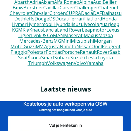
Abarth
Adria
Aixam
Alfa Romeo
Alpina
Audi
Bellier
Bmw
Bürstner
Cadillac
Carver
Challenger
Chatenet
Chevrolet
Chrysler
Citroën
CUPRA
Dacia
DAF
Daihatsu
Dethleffs
Dodge
DS
Ducati
Ferrari
Fiat
Ford
Honda
Hymer
Hymermobil
Hyundai
Isuzu
Iveco
Jaguar
Jeep
KGM
Kia
Knaus
Lancia
Land Rover
Leapmotor
Lexus
Ligier
Lynk & Co
MAN
Maserati
Maxus
Mazda
Mercedes-Benz
MG
Mini
Mitsubishi
Morgan
Moto Guzzi
MV Agusta
Nimoto
Nissan
Opel
Peugeot
Piaggio
Polestar
Pontiac
Porsche
Renault
Rover
Saab
Seat
Škoda
Smart
Subaru
Suzuki
Tesla
Toyota
Triumph
Volkswagen
Volvo
Yamaha
Laatste nieuws