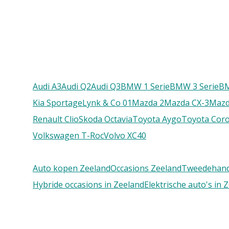
Audi A3
Audi Q2
Audi Q3
BMW 1 Serie
BMW 3 Serie
B
Kia Sportage
Lynk & Co 01
Mazda 2
Mazda CX-3
Mazd
Renault Clio
Skoda Octavia
Toyota Aygo
Toyota Coro
Volkswagen T-Roc
Volvo XC40
Auto kopen Zeeland
Occasions Zeeland
Tweedehand
Hybride occasions in Zeeland
Elektrische auto's in 