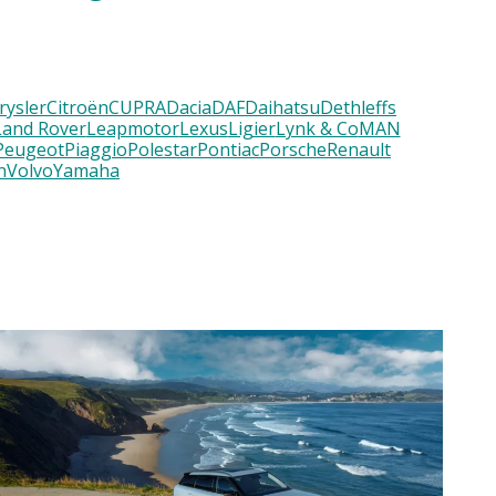
rysler
Citroën
CUPRA
Dacia
DAF
Daihatsu
Dethleffs
Land Rover
Leapmotor
Lexus
Ligier
Lynk & Co
MAN
Peugeot
Piaggio
Polestar
Pontiac
Porsche
Renault
n
Volvo
Yamaha