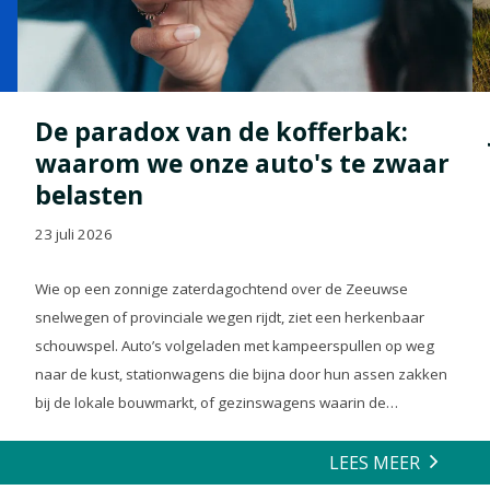
De paradox van de kofferbak:
waarom we onze auto's te zwaar
belasten
23 juli 2026
Wie op een zonnige zaterdagochtend over de Zeeuwse
snelwegen of provinciale wegen rijdt, ziet een herkenbaar
schouwspel. Auto’s volgeladen met kampeerspullen op weg
naar de kust, stationwagens die bijna door hun assen zakken
bij de lokale bouwmarkt, of gezinswagens waarin de
achterbank volledig is opgeofferd om die ene nieuwe
loungeset voor de tuin mee te zeulen. We houden van onze
LEES MEER
auto’s en we verwachten dat ze alles kunnen.