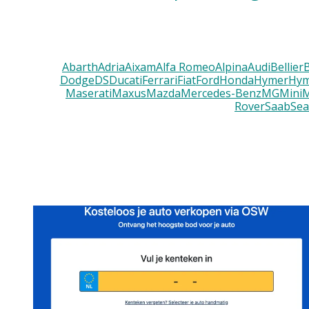
Abarth
Adria
Aixam
Alfa Romeo
Alpina
Audi
Bellier
Dodge
DS
Ducati
Ferrari
Fiat
Ford
Honda
Hymer
Hym
Maserati
Maxus
Mazda
Mercedes-Benz
MG
Mini
M
Rover
Saab
Sea