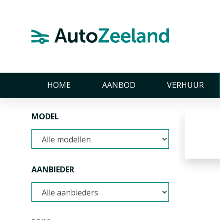
Home
Merken
Yamaha
Yamaha
HOME
AANBOD
VERHUUR
WIS FILTERS
MODEL
AANBIEDER