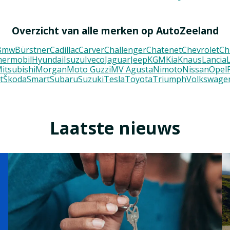
Overzicht van alle merken op AutoZeeland
Bmw
Bürstner
Cadillac
Carver
Challenger
Chatenet
Chevrolet
Ch
ermobil
Hyundai
Isuzu
Iveco
Jaguar
Jeep
KGM
Kia
Knaus
Lancia
itsubishi
Morgan
Moto Guzzi
MV Agusta
Nimoto
Nissan
Opel
t
Škoda
Smart
Subaru
Suzuki
Tesla
Toyota
Triumph
Volkswage
Laatste nieuws