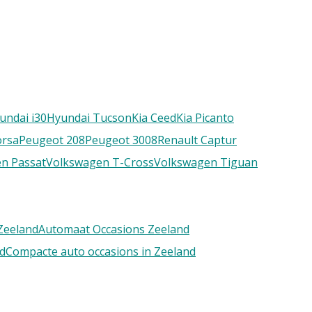
undai i30
Hyundai Tucson
Kia Ceed
Kia Picanto
orsa
Peugeot 208
Peugeot 3008
Renault Captur
n Passat
Volkswagen T-Cross
Volkswagen Tiguan
Zeeland
Automaat Occasions Zeeland
nd
Compacte auto occasions in Zeeland