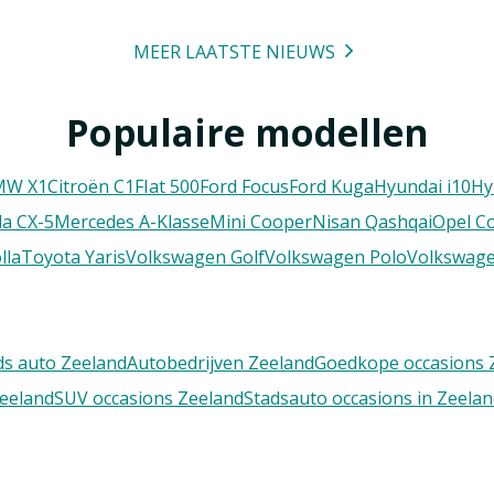
MEER LAATSTE NIEUWS
Populaire modellen
MW X1
Citroën C1
FIat 500
Ford Focus
Ford Kuga
Hyundai i10
Hy
a CX-5
Mercedes A-Klasse
Mini Cooper
Nisan Qashqai
Opel C
lla
Toyota Yaris
Volkswagen Golf
Volkswagen Polo
Volkswage
s auto Zeeland
Autobedrijven Zeeland
Goedkope occasions 
Zeeland
SUV occasions Zeeland
Stadsauto occasions in Zeela