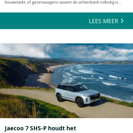
bouwmarkt, of gezinswagens waarin de achterbank volledig is
opgeofferd om die ene nieuwe loungeset voor de tuin mee te
zeulen. We houden van onze auto’s en we verwachten dat ze alles
LEES MEER
kunnen.
Jaecoo 7 SHS-P houdt het