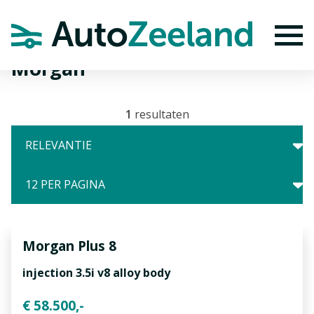
Home
Merken
Morgan
To
Morgan
1
resultaten
Morgan
Plus 8
injection 3.5i v8 alloy body
€ 58.500,-