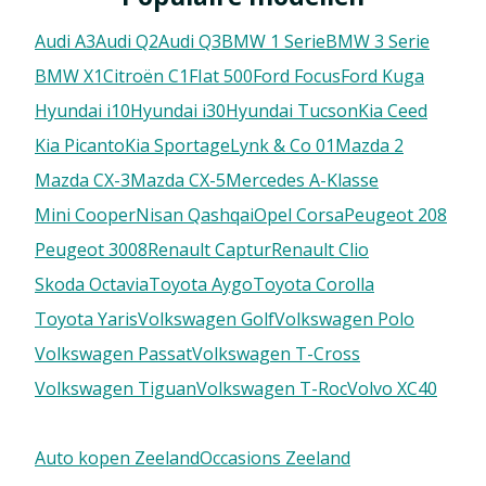
Audi A3
Audi Q2
Audi Q3
BMW 1 Serie
BMW 3 Serie
BMW X1
Citroën C1
FIat 500
Ford Focus
Ford Kuga
Hyundai i10
Hyundai i30
Hyundai Tucson
Kia Ceed
Kia Picanto
Kia Sportage
Lynk & Co 01
Mazda 2
Mazda CX-3
Mazda CX-5
Mercedes A-Klasse
Mini Cooper
Nisan Qashqai
Opel Corsa
Peugeot 208
Peugeot 3008
Renault Captur
Renault Clio
Skoda Octavia
Toyota Aygo
Toyota Corolla
Toyota Yaris
Volkswagen Golf
Volkswagen Polo
Volkswagen Passat
Volkswagen T-Cross
Volkswagen Tiguan
Volkswagen T-Roc
Volvo XC40
Auto kopen Zeeland
Occasions Zeeland