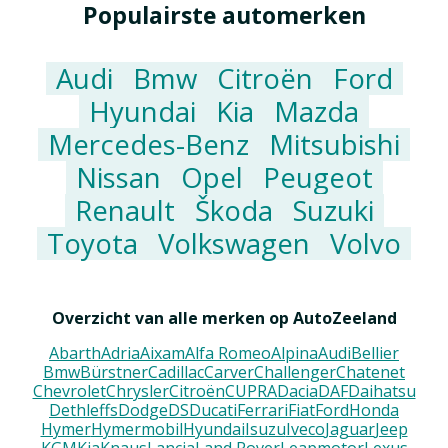
Populairste automerken
Audi
Bmw
Citroën
Ford
Hyundai
Kia
Mazda
Mercedes-Benz
Mitsubishi
Nissan
Opel
Peugeot
Renault
Škoda
Suzuki
Toyota
Volkswagen
Volvo
Overzicht van alle merken op AutoZeeland
Abarth
Adria
Aixam
Alfa Romeo
Alpina
Audi
Bellier
Bmw
Bürstner
Cadillac
Carver
Challenger
Chatenet
Chevrolet
Chrysler
Citroën
CUPRA
Dacia
DAF
Daihatsu
Dethleffs
Dodge
DS
Ducati
Ferrari
Fiat
Ford
Honda
Hymer
Hymermobil
Hyundai
Isuzu
Iveco
Jaguar
Jeep