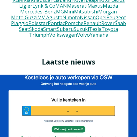
KGM
Kia
Knaus
Lancia
Land Rover
Leapmotor
Lexus
Ligier
Lynk & Co
MAN
Maserati
Maxus
Mazda
Mercedes-Benz
MG
Mini
Mitsubishi
Morgan
Moto Guzzi
MV Agusta
Nimoto
Nissan
Opel
Peugeot
Piaggio
Polestar
Pontiac
Porsche
Renault
Rover
Saab
Seat
Škoda
Smart
Subaru
Suzuki
Tesla
Toyota
Triumph
Volkswagen
Volvo
Yamaha
Laatste nieuws