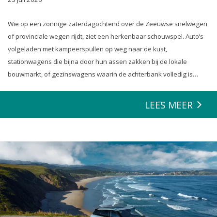
Wie op een zonnige zaterdagochtend over de Zeeuwse snelwegen
of provinciale wegen rijdt, ziet een herkenbaar schouwspel. Auto’s
volgeladen met kampeerspullen op weg naar de kust,
stationwagens die bijna door hun assen zakken bij de lokale
bouwmarkt, of gezinswagens waarin de achterbank volledig is
opgeofferd om die ene nieuwe loungeset voor de tuin mee te
zeulen. We houden van onze auto’s en we verwachten dat ze alles
LEES MEER
kunnen.