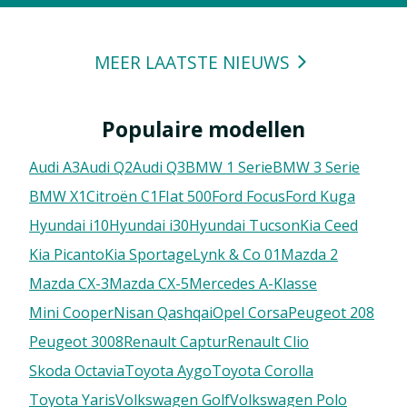
MEER LAATSTE NIEUWS
Populaire modellen
Audi A3
Audi Q2
Audi Q3
BMW 1 Serie
BMW 3 Serie
BMW X1
Citroën C1
FIat 500
Ford Focus
Ford Kuga
Hyundai i10
Hyundai i30
Hyundai Tucson
Kia Ceed
Kia Picanto
Kia Sportage
Lynk & Co 01
Mazda 2
Mazda CX-3
Mazda CX-5
Mercedes A-Klasse
Mini Cooper
Nisan Qashqai
Opel Corsa
Peugeot 208
Peugeot 3008
Renault Captur
Renault Clio
Skoda Octavia
Toyota Aygo
Toyota Corolla
Toyota Yaris
Volkswagen Golf
Volkswagen Polo