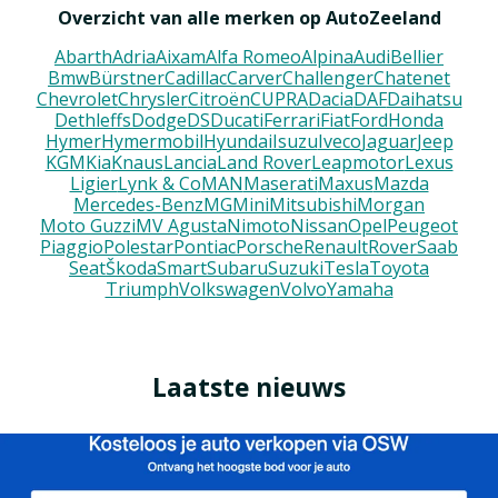
Overzicht van alle merken op AutoZeeland
Abarth
Adria
Aixam
Alfa Romeo
Alpina
Audi
Bellier
Bmw
Bürstner
Cadillac
Carver
Challenger
Chatenet
Chevrolet
Chrysler
Citroën
CUPRA
Dacia
DAF
Daihatsu
Dethleffs
Dodge
DS
Ducati
Ferrari
Fiat
Ford
Honda
Hymer
Hymermobil
Hyundai
Isuzu
Iveco
Jaguar
Jeep
KGM
Kia
Knaus
Lancia
Land Rover
Leapmotor
Lexus
Ligier
Lynk & Co
MAN
Maserati
Maxus
Mazda
Mercedes-Benz
MG
Mini
Mitsubishi
Morgan
Moto Guzzi
MV Agusta
Nimoto
Nissan
Opel
Peugeot
Piaggio
Polestar
Pontiac
Porsche
Renault
Rover
Saab
Seat
Škoda
Smart
Subaru
Suzuki
Tesla
Toyota
Triumph
Volkswagen
Volvo
Yamaha
Laatste nieuws