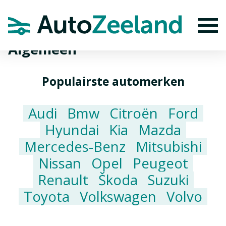
Home
Algemeen
To
Algemeen
Populairste automerken
Audi
Bmw
Citroën
Ford
Hyundai
Kia
Mazda
Mercedes-Benz
Mitsubishi
Nissan
Opel
Peugeot
Renault
Škoda
Suzuki
Toyota
Volkswagen
Volvo