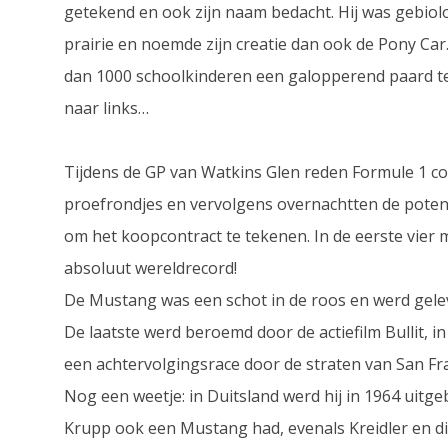
getekend en ook zijn naam bedacht. Hij was gebio
prairie en noemde zijn creatie dan ook de Pony Car
dan 1000 schoolkinderen een galopperend paard t
naar links…
Tijdens de GP van Watkins Glen reden Formule 1 c
proefrondjes en vervolgens overnachtten de potent
om het koopcontract te tekenen. In de eerste vie
absoluut wereldrecord!
De Mustang was een schot in de roos en werd gelev
De laatste werd beroemd door de actiefilm Bullit,
een achtervolgingsrace door de straten van San F
Nog een weetje: in Duitsland werd hij in 1964 ui
Krupp ook een Mustang had, evenals Kreidler en di