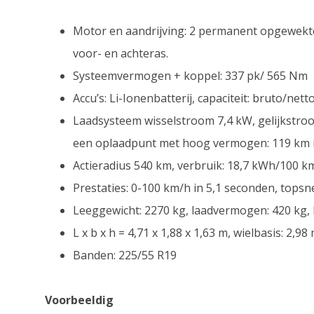
Motor en aandrijving: 2 permanent opgewekt
voor- en achteras.
Systeemvermogen + koppel: 337 pk/ 565 Nm
Accu’s: Li-Ionenbatterij, capaciteit: bruto/nett
Laadsysteem wisselstroom 7,4 kW, gelijkstroo
een oplaadpunt met hoog vermogen: 119 km i
Actieradius 540 km, verbruik: 18,7 kWh/100 k
Prestaties: 0-100 km/h in 5,1 seconden, topsn
Leeggewicht: 2270 kg, laadvermogen: 420 kg, kof
L x b x h = 4,71 x 1,88 x 1,63 m, wielbasis: 2,98 
Banden: 225/55 R19
Voorbeeldig