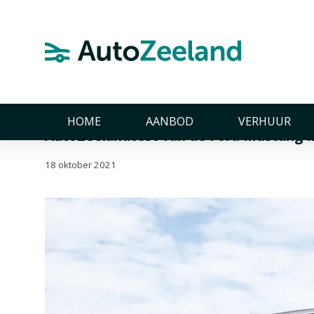
Home
Nieuws
AutoZeelandtest van de Ford Mustang Mach
AutoZeelandtest van 
AWD
HOME
AANBOD
VERHUUR
AutoZeelandtest van de Ford Mustang
18 oktober 2021