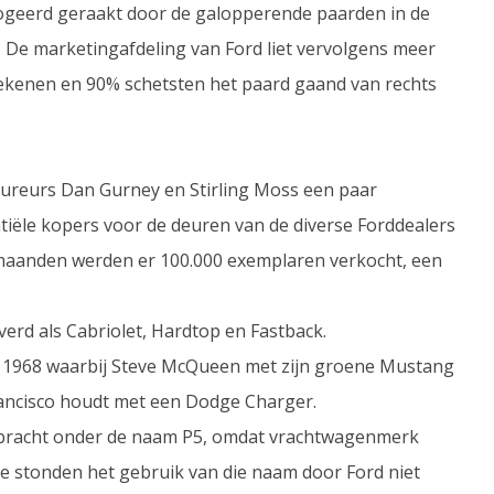
logeerd geraakt door de galopperende paarden in de
. De marketingafdeling van Ford liet vervolgens meer
ekenen en 90% schetsten het paard gaand van rechts
oureurs Dan Gurney en Stirling Moss een paar
iële kopers voor de deuren van de diverse Forddealers
r maanden werden er 100.000 exemplaren verkocht, een
erd als Cabriolet, Hardtop en Fastback.
 in 1968 waarbij Steve McQueen met zijn groene Mustang
rancisco houdt met een Dodge Charger.
tgebracht onder de naam P5, omdat vrachtwagenmerk
e stonden het gebruik van die naam door Ford niet