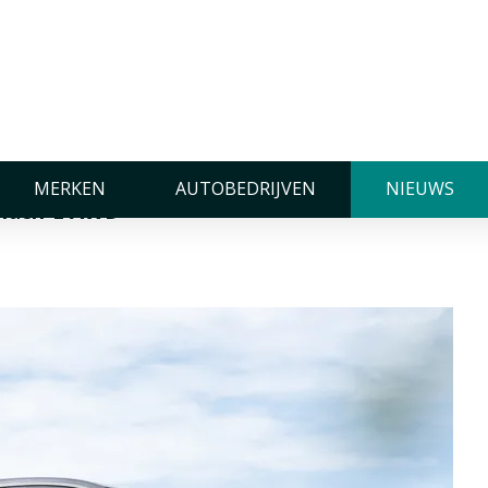
-E AWD
de Ford Mustang Mach-E
MERKEN
AUTOBEDRIJVEN
NIEUWS
 Mach-E AWD