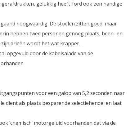
 vingerafdrukken, gelukkig heeft Ford ook een handige
rregaand hoogwaardig. De stoelen zitten goed, maar
hterin hebben twee personen genoeg plaats, been- en
t zijn drieën wordt het wat krapper…
maal opgevuld door de kabelsalade van de
voorhanden.
uitgangspunten voor een galop van 5,2 seconden naar
 dient als plaats besparende selectiehendel en laat
s ook ‘chemisch’ motorgeluid voorhanden dat via de