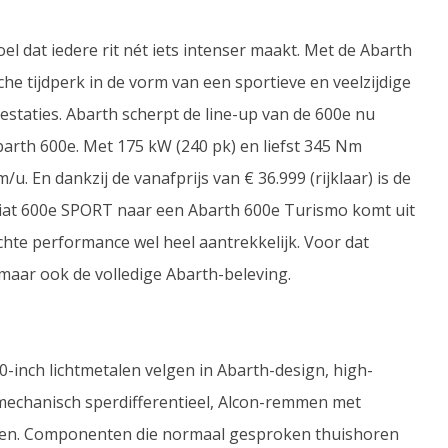
el dat iedere rit nét iets intenser maakt. Met de Abarth
che tijdperk in de vorm van een sportieve en veelzijdige
staties. Abarth scherpt de line-up van de 600e nu
barth 600e. Met 175 kW (240 pk) en liefst 345 Nm
u. En dankzij de vanafprijs van € 36.999 (rijklaar) is de
Fiat 600e SPORT naar een Abarth 600e Turismo komt uit
chte performance wel heel aantrekkelijk. Voor dat
, maar ook de volledige Abarth-beleving.
-inch lichtmetalen velgen in Abarth-design, high-
echanisch sperdifferentieel, Alcon-remmen met
len. Componenten die normaal gesproken thuishoren