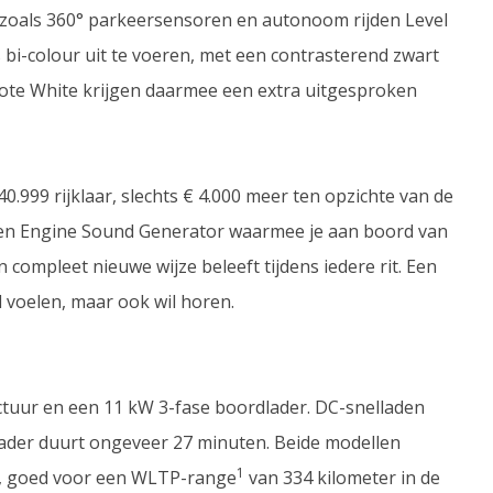
 zoals 360° parkeersensoren en autonoom rijden Level
 bi-colour uit te voeren, met een contrasterend zwart
dote White krijgen daarmee een extra uitgesproken
.999 rijklaar, slechts € 4.000 meer ten opzichte van de
een Engine Sound Generator waarmee je aan boord van
compleet nieuwe wijze beleeft tijdens iedere rit. Een
l voelen, maar ook wil horen.
ectuur en een 11 kW 3-fase boordlader. DC-snelladen
llader duurt ongeveer 27 minuten. Beide modellen
1
j, goed voor een WLTP-range
van 334 kilometer in de