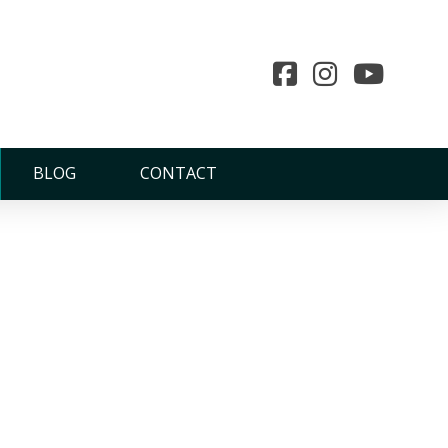
oWallbox thuislader
BLOG
CONTACT