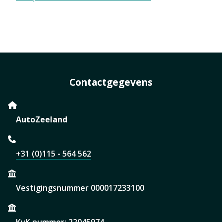
Contactgegevens
AutoZeeland
+31 (0)115 - 564 562
Vestigingsnummer 000017233100
KvK nummer: 22045974