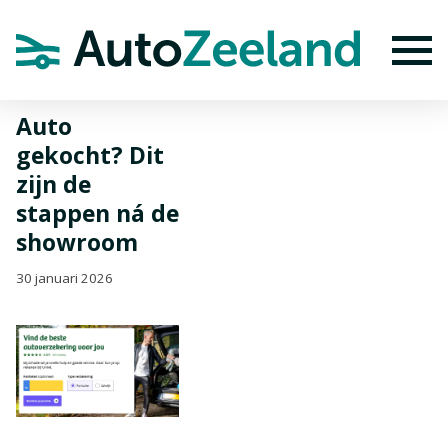
Home
Nieuws
Auto gekocht? Dit zijn de stappen ná de
showroom
To
Auto
gekocht? Dit
zijn de
stappen ná de
showroom
30 januari 2026
BEKIJK