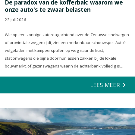
De paradox van de kofferbak: waarom we
onze auto's te zwaar belasten
23 juli 2026
Wie op een zonnige zaterdagochtend over de Zeeuwse snelwegen
of provinciale wegen rijdt, ziet een herkenbaar schouwspel. Auto’s
volgeladen met kampeerspullen op weg naar de kust,
stationwagens die bijna door hun assen zakken bij de lokale
bouwmarkt, of gezinswagens waarin de achterbank volledig is
opgeofferd om die ene nieuwe loungeset voor de tuin mee te
zeulen. We houden van onze auto’s en we verwachten dat ze alles
LEES MEER
kunnen.