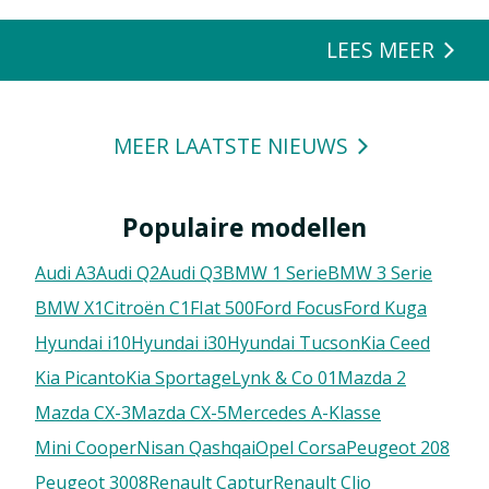
energierecuperatie.
LEES MEER
MEER LAATSTE NIEUWS
Populaire modellen
Audi A3
Audi Q2
Audi Q3
BMW 1 Serie
BMW 3 Serie
BMW X1
Citroën C1
FIat 500
Ford Focus
Ford Kuga
Hyundai i10
Hyundai i30
Hyundai Tucson
Kia Ceed
Kia Picanto
Kia Sportage
Lynk & Co 01
Mazda 2
Mazda CX-3
Mazda CX-5
Mercedes A-Klasse
Mini Cooper
Nisan Qashqai
Opel Corsa
Peugeot 208
Peugeot 3008
Renault Captur
Renault Clio