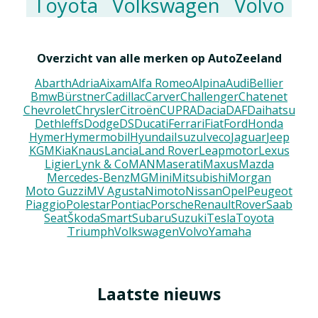
Toyota
Volkswagen
Volvo
Overzicht van alle merken op AutoZeeland
Abarth
Adria
Aixam
Alfa Romeo
Alpina
Audi
Bellier
Bmw
Bürstner
Cadillac
Carver
Challenger
Chatenet
Chevrolet
Chrysler
Citroën
CUPRA
Dacia
DAF
Daihatsu
Dethleffs
Dodge
DS
Ducati
Ferrari
Fiat
Ford
Honda
Hymer
Hymermobil
Hyundai
Isuzu
Iveco
Jaguar
Jeep
KGM
Kia
Knaus
Lancia
Land Rover
Leapmotor
Lexus
Ligier
Lynk & Co
MAN
Maserati
Maxus
Mazda
Mercedes-Benz
MG
Mini
Mitsubishi
Morgan
Moto Guzzi
MV Agusta
Nimoto
Nissan
Opel
Peugeot
Piaggio
Polestar
Pontiac
Porsche
Renault
Rover
Saab
Seat
Škoda
Smart
Subaru
Suzuki
Tesla
Toyota
Triumph
Volkswagen
Volvo
Yamaha
Laatste nieuws