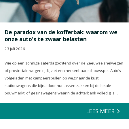
De paradox van de kofferbak: waarom we
onze auto's te zwaar belasten
23 juli 2026
Wie op een zonnige zaterdagochtend over de Zeeuwse snelwegen
of provinciale wegen rijdt, ziet een herkenbaar schouwspel. Auto’s
volgeladen met kampeerspullen op weg naar de kust,
stationwagens die bijna door hun assen zakken bij de lokale
bouwmarkt, of gezinswagens waarin de achterbank volledig is
opgeofferd om die ene nieuwe loungeset voor de tuin mee te
zeulen. We houden van onze auto’s en we verwachten dat ze alles
LEES MEER
kunnen.