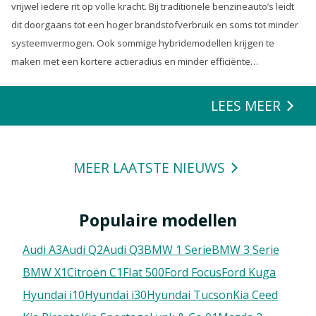
vrijwel iedere rit op volle kracht. Bij traditionele benzineauto’s leidt
dit doorgaans tot een hoger brandstofverbruik en soms tot minder
systeemvermogen. Ook sommige hybridemodellen krijgen te
maken met een kortere actieradius en minder efficiënte
energierecuperatie.
LEES MEER
MEER LAATSTE NIEUWS
Populaire modellen
Audi A3
Audi Q2
Audi Q3
BMW 1 Serie
BMW 3 Serie
BMW X1
Citroën C1
FIat 500
Ford Focus
Ford Kuga
Hyundai i10
Hyundai i30
Hyundai Tucson
Kia Ceed