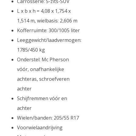
Carrosserie: 5-zits-SUV
L x b x h = 4,08 x 1,754 x
1,514 m, wielbasis: 2,606 m
Kofferruimte: 300/1005 liter
Leeggewicht/laadvermogen:
1785/450 kg
Onderstel: Mc Pherson
vóór, onafhankelijke
achteras, schroefveren
achter
Schijfremmen vóór en
achter
Wielen/banden: 205/55 R17
Voorwielaandrijving