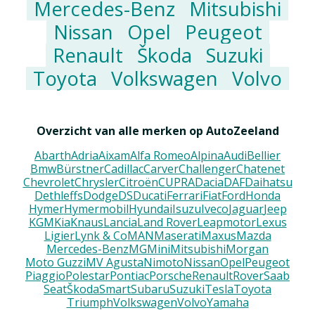
Mercedes-Benz
Mitsubishi
Nissan
Opel
Peugeot
Renault
Škoda
Suzuki
Toyota
Volkswagen
Volvo
Overzicht van alle merken op AutoZeeland
Abarth
Adria
Aixam
Alfa Romeo
Alpina
Audi
Bellier
Bmw
Bürstner
Cadillac
Carver
Challenger
Chatenet
Chevrolet
Chrysler
Citroën
CUPRA
Dacia
DAF
Daihatsu
Dethleffs
Dodge
DS
Ducati
Ferrari
Fiat
Ford
Honda
Hymer
Hymermobil
Hyundai
Isuzu
Iveco
Jaguar
Jeep
KGM
Kia
Knaus
Lancia
Land Rover
Leapmotor
Lexus
Ligier
Lynk & Co
MAN
Maserati
Maxus
Mazda
Mercedes-Benz
MG
Mini
Mitsubishi
Morgan
Moto Guzzi
MV Agusta
Nimoto
Nissan
Opel
Peugeot
Piaggio
Polestar
Pontiac
Porsche
Renault
Rover
Saab
Seat
Škoda
Smart
Subaru
Suzuki
Tesla
Toyota
Triumph
Volkswagen
Volvo
Yamaha