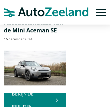
Home
Nieuws
AutoZeelandtest van de Mini Aceman SE
To
AutoZeelandtest van
de Mini Aceman SE
16 december 2024
BEKIJK DE
BEELDEN