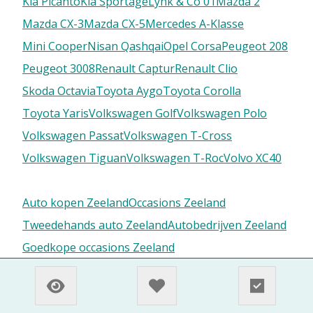
Kia Picanto
Kia Sportage
Lynk & Co 01
Mazda 2
Mazda CX-3
Mazda CX-5
Mercedes A-Klasse
Mini Cooper
Nisan Qashqai
Opel Corsa
Peugeot 208
Peugeot 3008
Renault Captur
Renault Clio
Skoda Octavia
Toyota Aygo
Toyota Corolla
Toyota Yaris
Volkswagen Golf
Volkswagen Polo
Volkswagen Passat
Volkswagen T-Cross
Volkswagen Tiguan
Volkswagen T-Roc
Volvo XC40
Auto kopen Zeeland
Occasions Zeeland
Tweedehands auto Zeeland
Autobedrijven Zeeland
Goedkope occasions Zeeland
Automaat Occasions Zeeland
Hybride occasions in Zeeland