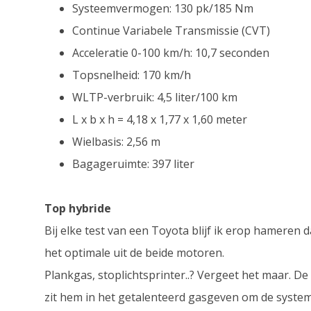
Systeemvermogen: 130 pk/185 Nm
Continue Variabele Transmissie (CVT)
Acceleratie 0-100 km/h: 10,7 seconden
Topsnelheid: 170 km/h
WLTP-verbruik: 4,5 liter/100 km
L x b x h = 4,18 x 1,77 x 1,60 meter
Wielbasis: 2,56 m
Bagageruimte: 397 liter
Top hybride
Bij elke test van een Toyota blijf ik erop hameren d
het optimale uit de beide motoren.
Plankgas, stoplichtsprinter..? Vergeet het maar. D
zit hem in het getalenteerd gasgeven om de system