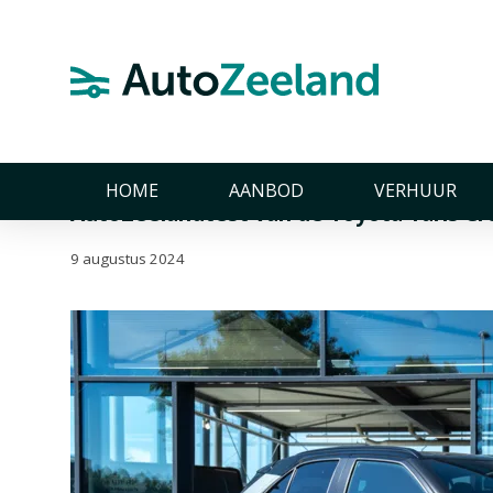
Home
Nieuws
AutoZeelandtest van de Toyota Yaris Cross 
AutoZeelandtest van d
2024
HOME
AANBOD
VERHUUR
AutoZeelandtest van de Toyota Yaris Cr
9 augustus 2024