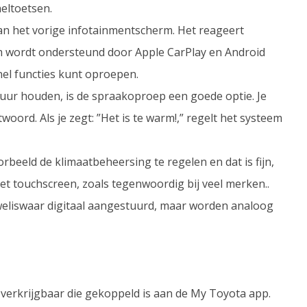
eltoetsen.
an het vorige infotainmentscherm. Het reageert
eem wordt ondersteund door Apple CarPlay en Android
nel functies kunt oproepen.
stuur houden, is de spraakoproep een goede optie. Je
woord. Als je zegt: ”Het is te warm!,” regelt het systeem
rbeeld de klimaatbeheersing te regelen en dat is fijn,
het touchscreen, zoals tegenwoordig bij veel merken..
weliswaar digitaal aangestuurd, maar worden analoog
y verkrijgbaar die gekoppeld is aan de My Toyota app.