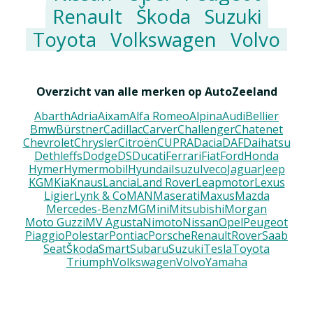
Renault
Škoda
Suzuki
Toyota
Volkswagen
Volvo
Overzicht van alle merken op AutoZeeland
Abarth
Adria
Aixam
Alfa Romeo
Alpina
Audi
Bellier
Bmw
Bürstner
Cadillac
Carver
Challenger
Chatenet
Chevrolet
Chrysler
Citroën
CUPRA
Dacia
DAF
Daihatsu
Dethleffs
Dodge
DS
Ducati
Ferrari
Fiat
Ford
Honda
Hymer
Hymermobil
Hyundai
Isuzu
Iveco
Jaguar
Jeep
KGM
Kia
Knaus
Lancia
Land Rover
Leapmotor
Lexus
Ligier
Lynk & Co
MAN
Maserati
Maxus
Mazda
Mercedes-Benz
MG
Mini
Mitsubishi
Morgan
Moto Guzzi
MV Agusta
Nimoto
Nissan
Opel
Peugeot
Piaggio
Polestar
Pontiac
Porsche
Renault
Rover
Saab
Seat
Škoda
Smart
Subaru
Suzuki
Tesla
Toyota
Triumph
Volkswagen
Volvo
Yamaha