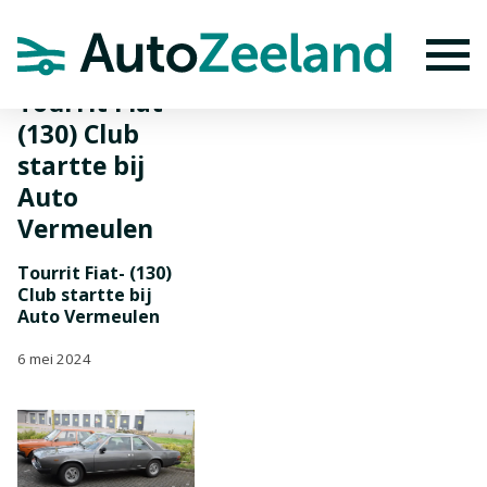
Home
Nieuws
Tourrit Fiat- (130) Club startte bij Auto Vermeulen
To
Tourrit Fiat-
(130) Club
startte bij
Auto
Vermeulen
Tourrit Fiat- (130)
Club startte bij
Auto Vermeulen
6 mei 2024