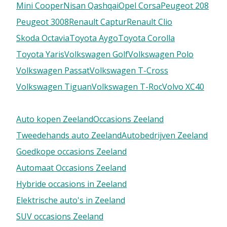
Mini Cooper
Nisan Qashqai
Opel Corsa
Peugeot 208
Peugeot 3008
Renault Captur
Renault Clio
Skoda Octavia
Toyota Aygo
Toyota Corolla
Toyota Yaris
Volkswagen Golf
Volkswagen Polo
Volkswagen Passat
Volkswagen T-Cross
Volkswagen Tiguan
Volkswagen T-Roc
Volvo XC40
Auto kopen Zeeland
Occasions Zeeland
Tweedehands auto Zeeland
Autobedrijven Zeeland
Goedkope occasions Zeeland
Automaat Occasions Zeeland
Hybride occasions in Zeeland
Elektrische auto's in Zeeland
SUV occasions Zeeland