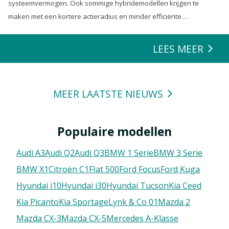
systeemvermogen. Ook sommige hybridemodellen krijgen te
maken met een kortere actieradius en minder efficiënte
energierecuperatie.
LEES MEER
MEER LAATSTE NIEUWS
Populaire modellen
Audi A3
Audi Q2
Audi Q3
BMW 1 Serie
BMW 3 Serie
BMW X1
Citroën C1
FIat 500
Ford Focus
Ford Kuga
Hyundai i10
Hyundai i30
Hyundai Tucson
Kia Ceed
Kia Picanto
Kia Sportage
Lynk & Co 01
Mazda 2
Mazda CX-3
Mazda CX-5
Mercedes A-Klasse