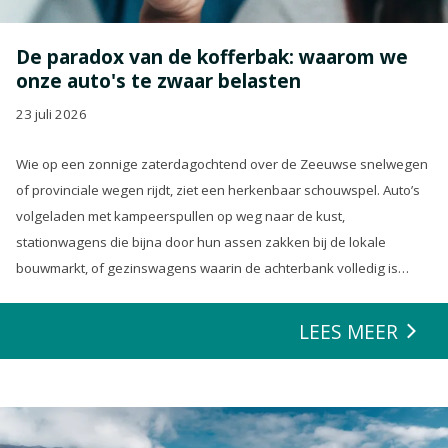
De paradox van de kofferbak: waarom we
onze auto's te zwaar belasten
23 juli 2026
Wie op een zonnige zaterdagochtend over de Zeeuwse snelwegen
of provinciale wegen rijdt, ziet een herkenbaar schouwspel. Auto’s
volgeladen met kampeerspullen op weg naar de kust,
stationwagens die bijna door hun assen zakken bij de lokale
bouwmarkt, of gezinswagens waarin de achterbank volledig is
opgeofferd om die ene nieuwe loungeset voor de tuin mee te
zeulen. We houden van onze auto’s en we verwachten dat ze alles
LEES MEER
kunnen.