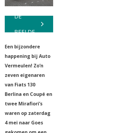
BEKIJK
DE
BEELDE
Een bijzondere
N
happening bij Auto
Vermeulen! Zo’n
zeven eigenaren
van Fiats 130
Berlina en Coupé en
twee Mirafiori’s
waren op zaterdag
4 mei naar Goes
gekomen om een