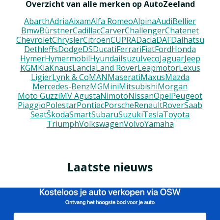
Overzicht van alle merken op AutoZeeland
Abarth
Adria
Aixam
Alfa Romeo
Alpina
Audi
Bellier
Bmw
Bürstner
Cadillac
Carver
Challenger
Chatenet
Chevrolet
Chrysler
Citroën
CUPRA
Dacia
DAF
Daihatsu
Dethleffs
Dodge
DS
Ducati
Ferrari
Fiat
Ford
Honda
Hymer
Hymermobil
Hyundai
Isuzu
Iveco
Jaguar
Jeep
KGM
Kia
Knaus
Lancia
Land Rover
Leapmotor
Lexus
Ligier
Lynk & Co
MAN
Maserati
Maxus
Mazda
Mercedes-Benz
MG
Mini
Mitsubishi
Morgan
Moto Guzzi
MV Agusta
Nimoto
Nissan
Opel
Peugeot
Piaggio
Polestar
Pontiac
Porsche
Renault
Rover
Saab
Seat
Škoda
Smart
Subaru
Suzuki
Tesla
Toyota
Triumph
Volkswagen
Volvo
Yamaha
Laatste nieuws