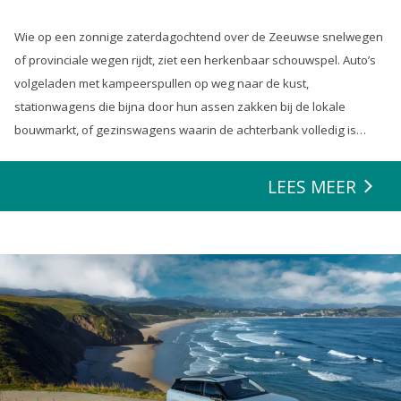
Wie op een zonnige zaterdagochtend over de Zeeuwse snelwegen
of provinciale wegen rijdt, ziet een herkenbaar schouwspel. Auto’s
volgeladen met kampeerspullen op weg naar de kust,
stationwagens die bijna door hun assen zakken bij de lokale
bouwmarkt, of gezinswagens waarin de achterbank volledig is
opgeofferd om die ene nieuwe loungeset voor de tuin mee te
zeulen. We houden van onze auto’s en we verwachten dat ze alles
LEES MEER
kunnen.