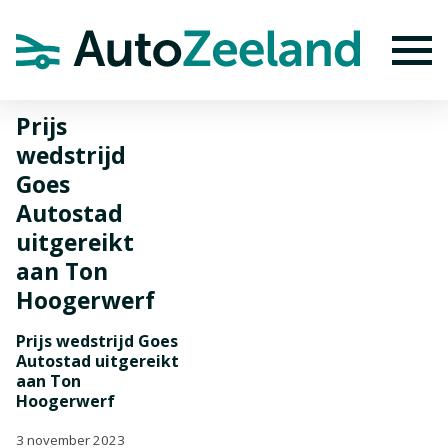
Home
Nieuws
Prijs wedstrijd Goes Autostad uitgereikt aan Ton
Hoogerwerf
To
Prijs
wedstrijd
Goes
Autostad
uitgereikt
aan Ton
Hoogerwerf
Prijs wedstrijd Goes
Autostad uitgereikt
aan Ton
Hoogerwerf
3 november 2023