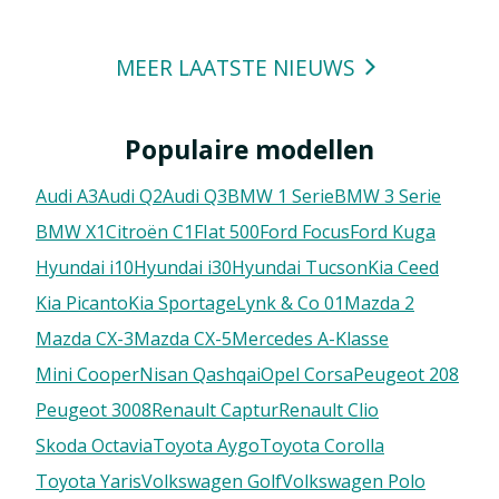
MEER LAATSTE NIEUWS
Populaire modellen
Audi A3
Audi Q2
Audi Q3
BMW 1 Serie
BMW 3 Serie
BMW X1
Citroën C1
FIat 500
Ford Focus
Ford Kuga
Hyundai i10
Hyundai i30
Hyundai Tucson
Kia Ceed
Kia Picanto
Kia Sportage
Lynk & Co 01
Mazda 2
Mazda CX-3
Mazda CX-5
Mercedes A-Klasse
Mini Cooper
Nisan Qashqai
Opel Corsa
Peugeot 208
Peugeot 3008
Renault Captur
Renault Clio
Skoda Octavia
Toyota Aygo
Toyota Corolla
Toyota Yaris
Volkswagen Golf
Volkswagen Polo