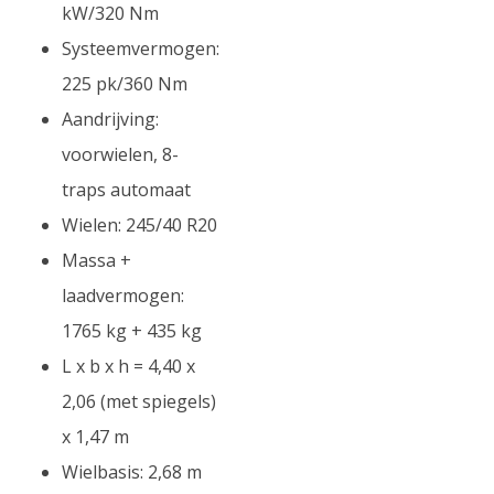
kW/320 Nm
Systeemvermogen:
225 pk/360 Nm
Aandrijving:
voorwielen, 8-
traps automaat
Wielen: 245/40 R20
Massa +
laadvermogen:
1765 kg + 435 kg
L x b x h = 4,40 x
2,06 (met spiegels)
x 1,47 m
Wielbasis: 2,68 m