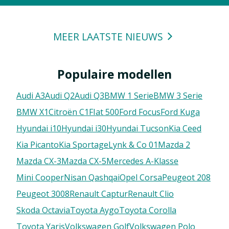
MEER LAATSTE NIEUWS
Populaire modellen
Audi A3
Audi Q2
Audi Q3
BMW 1 Serie
BMW 3 Serie
BMW X1
Citroën C1
FIat 500
Ford Focus
Ford Kuga
Hyundai i10
Hyundai i30
Hyundai Tucson
Kia Ceed
Kia Picanto
Kia Sportage
Lynk & Co 01
Mazda 2
Mazda CX-3
Mazda CX-5
Mercedes A-Klasse
Mini Cooper
Nisan Qashqai
Opel Corsa
Peugeot 208
Peugeot 3008
Renault Captur
Renault Clio
Skoda Octavia
Toyota Aygo
Toyota Corolla
Toyota Yaris
Volkswagen Golf
Volkswagen Polo