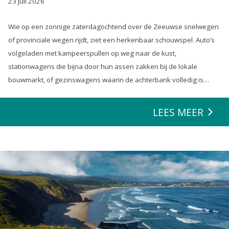
23 juli 2026
Wie op een zonnige zaterdagochtend over de Zeeuwse snelwegen
of provinciale wegen rijdt, ziet een herkenbaar schouwspel. Auto’s
volgeladen met kampeerspullen op weg naar de kust,
stationwagens die bijna door hun assen zakken bij de lokale
bouwmarkt, of gezinswagens waarin de achterbank volledig is
opgeofferd om die ene nieuwe loungeset voor de tuin mee te
zeulen. We houden van onze auto’s en we verwachten dat ze alles
LEES MEER
kunnen.