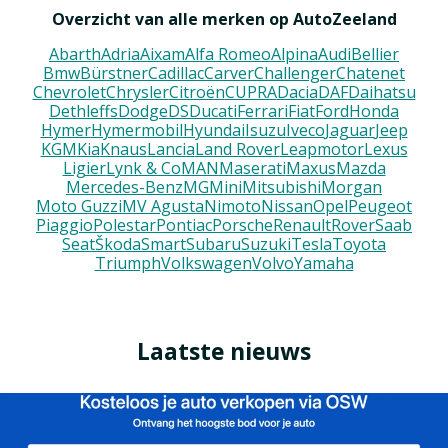
Overzicht van alle merken op AutoZeeland
Abarth
Adria
Aixam
Alfa Romeo
Alpina
Audi
Bellier
Bmw
Bürstner
Cadillac
Carver
Challenger
Chatenet
Chevrolet
Chrysler
Citroën
CUPRA
Dacia
DAF
Daihatsu
Dethleffs
Dodge
DS
Ducati
Ferrari
Fiat
Ford
Honda
Hymer
Hymermobil
Hyundai
Isuzu
Iveco
Jaguar
Jeep
KGM
Kia
Knaus
Lancia
Land Rover
Leapmotor
Lexus
Ligier
Lynk & Co
MAN
Maserati
Maxus
Mazda
Mercedes-Benz
MG
Mini
Mitsubishi
Morgan
Moto Guzzi
MV Agusta
Nimoto
Nissan
Opel
Peugeot
Piaggio
Polestar
Pontiac
Porsche
Renault
Rover
Saab
Seat
Škoda
Smart
Subaru
Suzuki
Tesla
Toyota
Triumph
Volkswagen
Volvo
Yamaha
Laatste nieuws