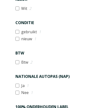
Wit
2
CONDITIE
gebruikt
1
nieuw
1
BTW
Btw
2
NATIONALE AUTOPAS (NAP)
Ja
1
Nee
1
100% ONDERHOUDEN LABEL