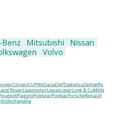
-Benz
Mitsubishi
Nissan
olkswagen
Volvo
rysler
Citroën
CUPRA
Dacia
DAF
Daihatsu
Dethleffs
Land Rover
Leapmotor
Lexus
Ligier
Lynk & Co
MAN
Peugeot
Piaggio
Polestar
Pontiac
Porsche
Renault
n
Volvo
Yamaha