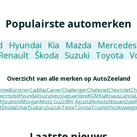
Populairste automerken
d
Hyundai
Kia
Mazda
Mercedes
Renault
Škoda
Suzuki
Toyota
V
Overzicht van alle merken op AutoZeeland
Bmw
Bürstner
Cadillac
Carver
Challenger
Chatenet
Chevrolet
Ch
ermobil
Hyundai
Isuzu
Iveco
Jaguar
Jeep
KGM
Kia
Knaus
Lancia
itsubishi
Morgan
Moto Guzzi
MV Agusta
Nimoto
Nissan
Opel
t
Škoda
Smart
Subaru
Suzuki
Tesla
Toyota
Triumph
Volkswage
Laatste nieuws