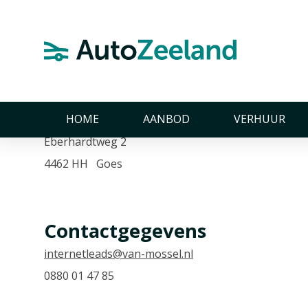
Home
Autobedrijven
Van Mossel Maxus Goes
Van Mossel Maxus Goe
Adresgegevens
HOME
AANBOD
VERHUUR
Eberhardtweg 2
4462 HH Goes
Contactgegevens
internetleads@van-mossel.nl
0880 01 47 85