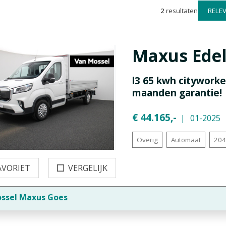
2
resultaten
Maxus
Ede
l3 65 kwh cityworke
maanden garantie! 
€ 44.165,-
01-2025
Overig
Automaat
204
AVORIET
VERGELIJK
ssel Maxus Goes