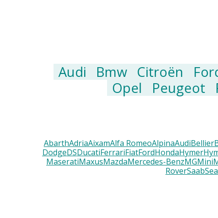
Audi
Bmw
Citroën
For
Opel
Peugeot
Abarth
Adria
Aixam
Alfa Romeo
Alpina
Audi
Bellier
Dodge
DS
Ducati
Ferrari
Fiat
Ford
Honda
Hymer
Hym
Maserati
Maxus
Mazda
Mercedes-Benz
MG
Mini
M
Rover
Saab
Sea