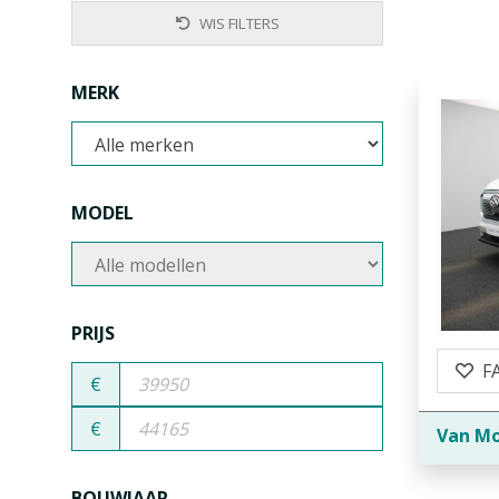
WIS FILTERS
MERK
MODEL
PRIJS
F
€
€
Van Mo
BOUWJAAR