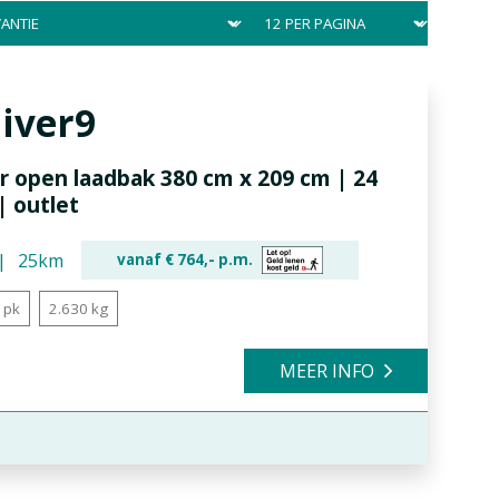
liver9
r open laadbak 380 cm x 209 cm | 24
| outlet
25km
vanaf €
764,-
p.m.
 pk
2.630 kg
MEER INFO