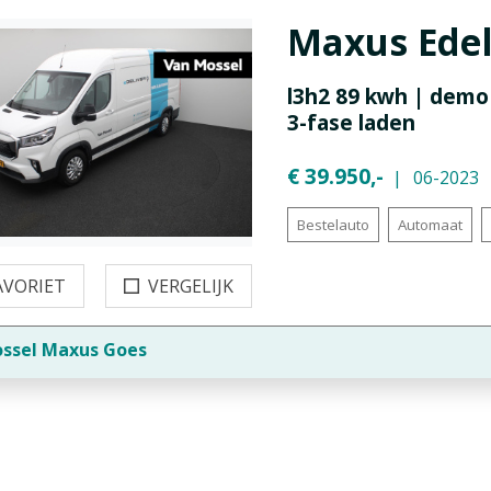
Maxus
Ede
l3h2 89 kwh | demo 
3-fase laden
€ 39.950,-
06-2023
Bestelauto
Automaat
AVORIET
VERGELIJK
ssel Maxus Goes