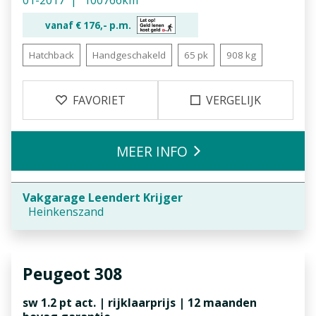
01-2017
100766km
vanaf €
176,-
p.m.
Hatchback
Handgeschakeld
65 pk
908 kg
FAVORIET
VERGELIJK
MEER INFO
Vakgarage Leendert Krijger
Heinkenszand
Peugeot
308
sw 1.2 pt act. | rijklaarprijs | 12 maanden