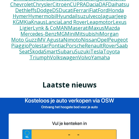
Chevrolet
Chrysler
Citroën
CUPRA
Dacia
DAF
Daihatsu
Dethleffs
Dodge
DS
Ducati
Ferrari
Fiat
Ford
Honda
Hymer
Hymermobil
Hyundai
Isuzu
Iveco
Jaguar
Jeep
KGM
Kia
Knaus
Lancia
Land Rover
Leapmotor
Lexus
Ligier
Lynk & Co
MAN
Maserati
Maxus
Mazda
Mercedes-Benz
MG
Mini
Mitsubishi
Morgan
Moto Guzzi
MV Agusta
Nimoto
Nissan
Opel
Peugeot
Piaggio
Polestar
Pontiac
Porsche
Renault
Rover
Saab
Seat
Škoda
Smart
Subaru
Suzuki
Tesla
Toyota
Triumph
Volkswagen
Volvo
Yamaha
Laatste nieuws