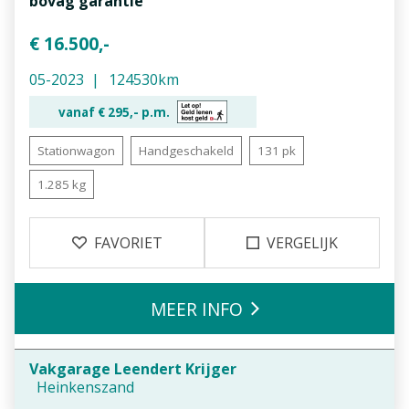
bovag garantie
€ 16.500,-
05-2023
124530km
vanaf €
295,-
p.m.
Stationwagon
Handgeschakeld
131 pk
1.285 kg
FAVORIET
VERGELIJK
MEER INFO
Vakgarage Leendert Krijger
Heinkenszand