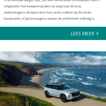
of provinciale wegen rijdt, ziet een herkenbaar schouwspel. Auto’s
volgeladen met kampeerspullen op weg naar de kust,
stationwagens die bijna door hun assen zakken bij de lokale
bouwmarkt, of gezinswagens waarin de achterbank volledig is
opgeofferd om die ene nieuwe loungeset voor de tuin mee te
zeulen. We houden van onze auto’s en we verwachten dat ze alles
LEES MEER
kunnen.