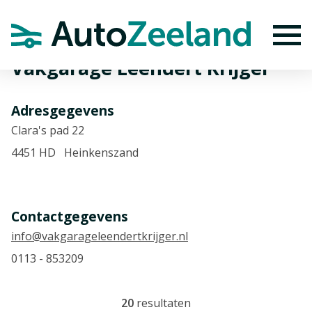
Home
Autobedrijven
Vakgarage Leendert Krijger
To
Vakgarage Leendert Krijger
Adresgegevens
Clara's pad 22
4451 HD Heinkenszand
Contactgegevens
info@vakgarageleendertkrijger.nl
0113 - 853209
20
resultaten