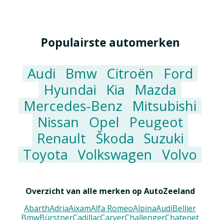
Populairste automerken
Audi
Bmw
Citroën
Ford
Hyundai
Kia
Mazda
Mercedes-Benz
Mitsubishi
Nissan
Opel
Peugeot
Renault
Škoda
Suzuki
Toyota
Volkswagen
Volvo
Overzicht van alle merken op AutoZeeland
Abarth
Adria
Aixam
Alfa Romeo
Alpina
Audi
Bellier
Bmw
Bürstner
Cadillac
Carver
Challenger
Chatenet