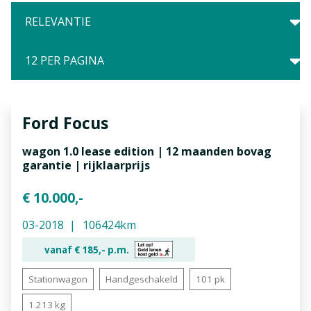
Ford
Focus
wagon 1.0 lease edition | 12 maanden bovag
garantie | rijklaarprijs
€ 10.000,-
03-2018
106424km
vanaf €
185,-
p.m.
Stationwagon
Handgeschakeld
101 pk
1.213 kg