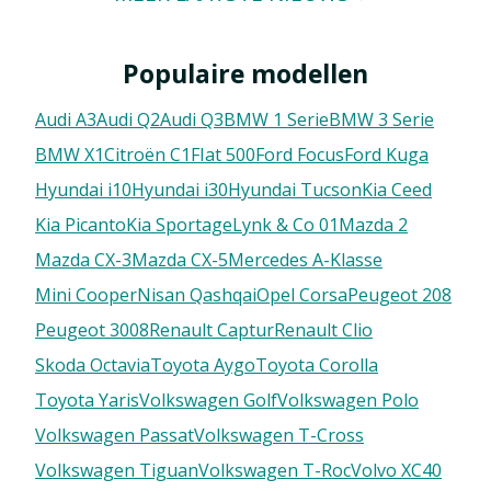
Populaire modellen
Audi A3
Audi Q2
Audi Q3
BMW 1 Serie
BMW 3 Serie
BMW X1
Citroën C1
FIat 500
Ford Focus
Ford Kuga
Hyundai i10
Hyundai i30
Hyundai Tucson
Kia Ceed
Kia Picanto
Kia Sportage
Lynk & Co 01
Mazda 2
Mazda CX-3
Mazda CX-5
Mercedes A-Klasse
Mini Cooper
Nisan Qashqai
Opel Corsa
Peugeot 208
Peugeot 3008
Renault Captur
Renault Clio
Skoda Octavia
Toyota Aygo
Toyota Corolla
Toyota Yaris
Volkswagen Golf
Volkswagen Polo
Volkswagen Passat
Volkswagen T-Cross
Volkswagen Tiguan
Volkswagen T-Roc
Volvo XC40