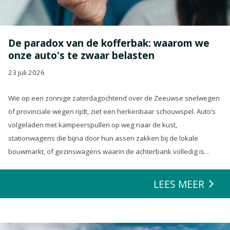
De paradox van de kofferbak: waarom we
onze auto's te zwaar belasten
23 juli 2026
Wie op een zonnige zaterdagochtend over de Zeeuwse snelwegen
of provinciale wegen rijdt, ziet een herkenbaar schouwspel. Auto’s
volgeladen met kampeerspullen op weg naar de kust,
stationwagens die bijna door hun assen zakken bij de lokale
bouwmarkt, of gezinswagens waarin de achterbank volledig is
opgeofferd om die ene nieuwe loungeset voor de tuin mee te
zeulen. We houden van onze auto’s en we verwachten dat ze alles
LEES MEER
kunnen.