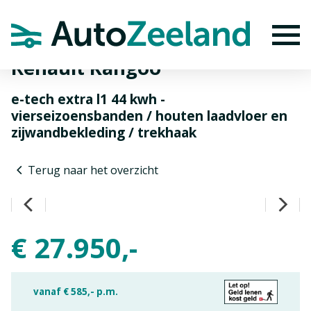
Home
Aanbod
Renault Kangoo
To
Renault Kangoo
e-tech extra l1 44 kwh -
vierseizoensbanden / houten laadvloer en
zijwandbekleding / trekhaak
Terug naar het overzicht
€ 27.950,-
vanaf €
585,-
p.m.