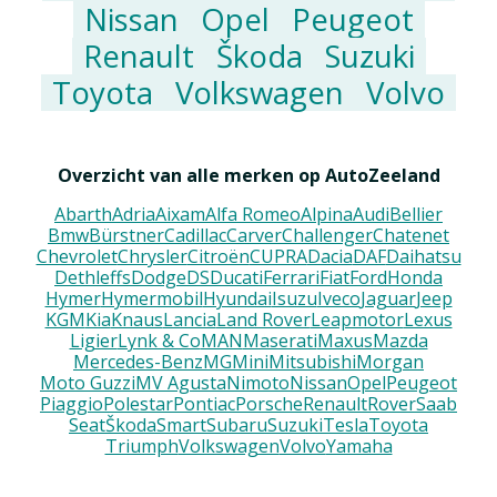
Nissan
Opel
Peugeot
Renault
Škoda
Suzuki
Toyota
Volkswagen
Volvo
Overzicht van alle merken op AutoZeeland
Abarth
Adria
Aixam
Alfa Romeo
Alpina
Audi
Bellier
Bmw
Bürstner
Cadillac
Carver
Challenger
Chatenet
Chevrolet
Chrysler
Citroën
CUPRA
Dacia
DAF
Daihatsu
Dethleffs
Dodge
DS
Ducati
Ferrari
Fiat
Ford
Honda
Hymer
Hymermobil
Hyundai
Isuzu
Iveco
Jaguar
Jeep
KGM
Kia
Knaus
Lancia
Land Rover
Leapmotor
Lexus
Ligier
Lynk & Co
MAN
Maserati
Maxus
Mazda
Mercedes-Benz
MG
Mini
Mitsubishi
Morgan
Moto Guzzi
MV Agusta
Nimoto
Nissan
Opel
Peugeot
Piaggio
Polestar
Pontiac
Porsche
Renault
Rover
Saab
Seat
Škoda
Smart
Subaru
Suzuki
Tesla
Toyota
Triumph
Volkswagen
Volvo
Yamaha