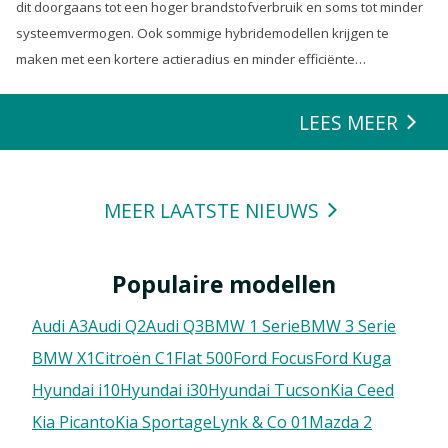
dit doorgaans tot een hoger brandstofverbruik en soms tot minder
systeemvermogen. Ook sommige hybridemodellen krijgen te
maken met een kortere actieradius en minder efficiënte
energierecuperatie.
LEES MEER
MEER LAATSTE NIEUWS
Populaire modellen
Audi A3
Audi Q2
Audi Q3
BMW 1 Serie
BMW 3 Serie
BMW X1
Citroën C1
FIat 500
Ford Focus
Ford Kuga
Hyundai i10
Hyundai i30
Hyundai Tucson
Kia Ceed
Kia Picanto
Kia Sportage
Lynk & Co 01
Mazda 2