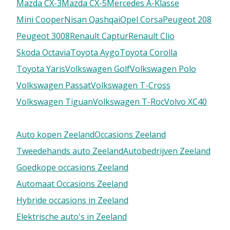
Mazda CX-3
Mazda CX-5
Mercedes A-Klasse
Mini Cooper
Nisan Qashqai
Opel Corsa
Peugeot 208
Peugeot 3008
Renault Captur
Renault Clio
Skoda Octavia
Toyota Aygo
Toyota Corolla
Toyota Yaris
Volkswagen Golf
Volkswagen Polo
Volkswagen Passat
Volkswagen T-Cross
Volkswagen Tiguan
Volkswagen T-Roc
Volvo XC40
Auto kopen Zeeland
Occasions Zeeland
Tweedehands auto Zeeland
Autobedrijven Zeeland
Goedkope occasions Zeeland
Automaat Occasions Zeeland
Hybride occasions in Zeeland
Elektrische auto's in Zeeland