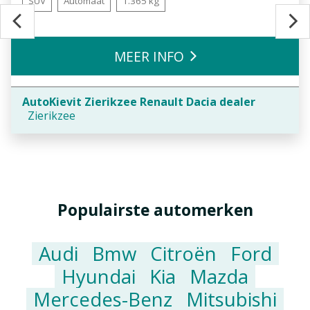
SUV
Automaat
1.365 kg
MEER INFO
AutoKievit Zierikzee Renault Dacia dealer
Zierikzee
Populairste automerken
Audi
Bmw
Citroën
Ford
Hyundai
Kia
Mazda
Mercedes-Benz
Mitsubishi