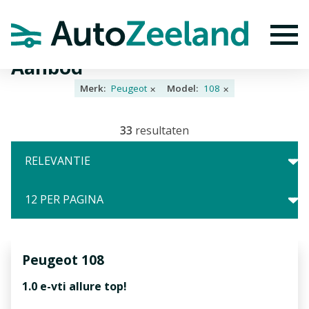
Home
Aanbod
To
Aanbod
Merk:
Peugeot
Model:
108
✕
✕
33
resultaten
Peugeot
108
1.0 e-vti allure top!