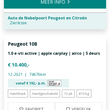
MEER INFO
Auto de Nobelpoort Peugeot en Citroën
Zierikzee
Peugeot
108
1.0 e-vti active | apple carplay | airco | 5 deurs
€ 10.400,-
12-2021
74676km
vanaf €
192,-
p.m.
Hatchback
Handgeschakeld
72 pk
815 kg
FAVORIET
VERGELIJK