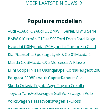
MEER LAATSTE NIEUWS
Populaire modellen
Audi A3
Audi Q2
Audi Q3
BMW 1 Serie
BMW 3 Serie
BMW X1
Citroën C1
FIat 500
Ford Focus
Ford Kuga
Hyundai i10
Hyundai i30
Hyundai Tucson
Kia Ceed
Kia Picanto
Kia Sportage
Lynk & Co 01
Mazda 2
Mazda CX-3
Mazda CX-5
Mercedes A-Klasse
Mini Cooper
Nisan Qashqai
Opel Corsa
Peugeot 208
Peugeot 3008
Renault Captur
Renault Clio
Skoda Octavia
Toyota Aygo
Toyota Corolla
Toyota Yaris
Volkswagen Golf
Volkswagen Polo
Volkswagen Passat
Volkswagen T-Cross