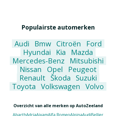
Populairste automerken
Audi
Bmw
Citroën
Ford
Hyundai
Kia
Mazda
Mercedes-Benz
Mitsubishi
Nissan
Opel
Peugeot
Renault
Škoda
Suzuki
Toyota
Volkswagen
Volvo
Overzicht van alle merken op AutoZeeland
Abarth
Adria
Aixam
Alfa Romeo
Alpina
Audi
Bellier