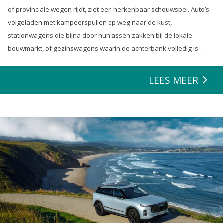
of provinciale wegen rijdt, ziet een herkenbaar schouwspel. Auto’s
volgeladen met kampeerspullen op weg naar de kust,
stationwagens die bijna door hun assen zakken bij de lokale
bouwmarkt, of gezinswagens waarin de achterbank volledig is
opgeofferd om die ene nieuwe loungeset voor de tuin mee te
zeulen. We houden van onze auto’s en we verwachten dat ze alles
LEES MEER
kunnen.