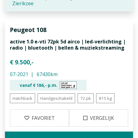
Zierikzee
Peugeot
108
active 1.0 e-vti 72pk 5d airco | led-verlichting |
radio | bluetooth | bellen & muziekstreaming
€ 9.500,-
07-2021
67430km
vanaf €
186,-
p.m.
Hatchback
Handgeschakeld
72 pk
815 kg
FAVORIET
VERGELIJK