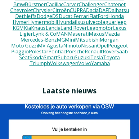
Bmw
Bürstner
Cadillac
Carver
Challenger
Chatenet
Chevrolet
Chrysler
Citroën
CUPRA
Dacia
DAF
Daihatsu
Dethleffs
Dodge
DS
Ducati
Ferrari
Fiat
Ford
Honda
Hymer
Hymermobil
Hyundai
Isuzu
Iveco
Jaguar
Jeep
KGM
Kia
Knaus
Lancia
Land Rover
Leapmotor
Lexus
Ligier
Lynk & Co
MAN
Maserati
Maxus
Mazda
Mercedes-Benz
MG
Mini
Mitsubishi
Morgan
Moto Guzzi
MV Agusta
Nimoto
Nissan
Opel
Peugeot
Piaggio
Polestar
Pontiac
Porsche
Renault
Rover
Saab
Seat
Škoda
Smart
Subaru
Suzuki
Tesla
Toyota
Triumph
Volkswagen
Volvo
Yamaha
Laatste nieuws