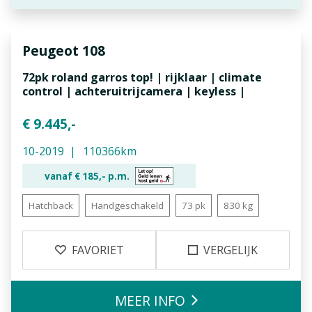
Peugeot
108
72pk roland garros top! | rijklaar | climate
control | achteruitrijcamera | keyless |
€ 9.445,-
10-2019
110366km
vanaf €
185,-
p.m.
Hatchback
Handgeschakeld
73 pk
830 kg
FAVORIET
VERGELIJK
MEER INFO