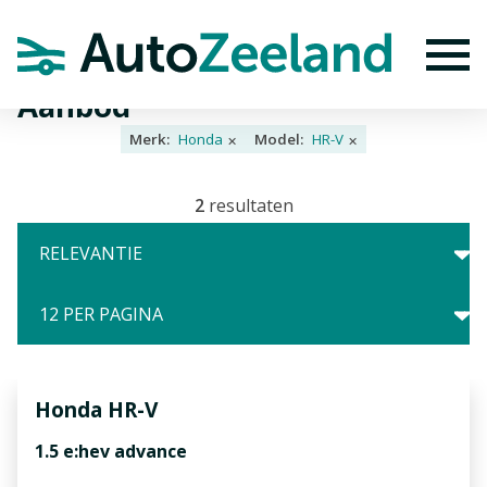
Home
Aanbod
To
Aanbod
Merk:
Honda
Model:
HR-V
✕
✕
2
resultaten
Honda
HR-V
1.5 e:hev advance