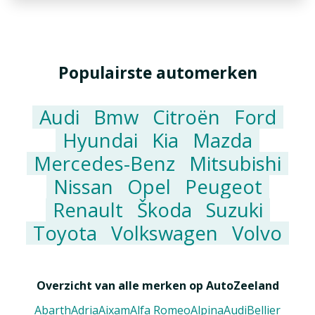
Populairste automerken
Audi
Bmw
Citroën
Ford
Hyundai
Kia
Mazda
Mercedes-Benz
Mitsubishi
Nissan
Opel
Peugeot
Renault
Škoda
Suzuki
Toyota
Volkswagen
Volvo
Overzicht van alle merken op AutoZeeland
Abarth
Adria
Aixam
Alfa Romeo
Alpina
Audi
Bellier