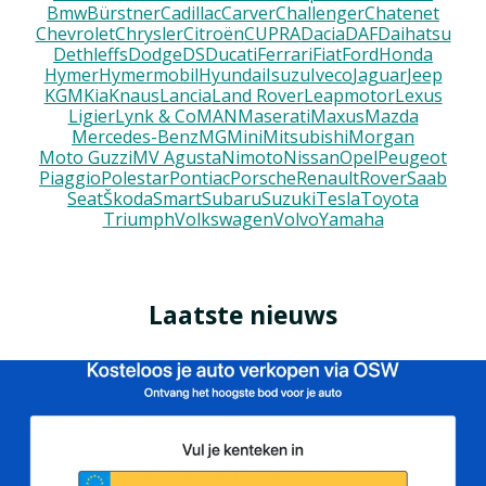
Bmw
Bürstner
Cadillac
Carver
Challenger
Chatenet
Chevrolet
Chrysler
Citroën
CUPRA
Dacia
DAF
Daihatsu
Dethleffs
Dodge
DS
Ducati
Ferrari
Fiat
Ford
Honda
Hymer
Hymermobil
Hyundai
Isuzu
Iveco
Jaguar
Jeep
KGM
Kia
Knaus
Lancia
Land Rover
Leapmotor
Lexus
Ligier
Lynk & Co
MAN
Maserati
Maxus
Mazda
Mercedes-Benz
MG
Mini
Mitsubishi
Morgan
Moto Guzzi
MV Agusta
Nimoto
Nissan
Opel
Peugeot
Piaggio
Polestar
Pontiac
Porsche
Renault
Rover
Saab
Seat
Škoda
Smart
Subaru
Suzuki
Tesla
Toyota
Triumph
Volkswagen
Volvo
Yamaha
Laatste nieuws