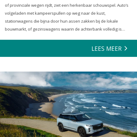
of provinciale wegen rijdt, ziet een herkenbaar schouwspel. Auto’s
volgeladen met kampeerspullen op weg naar de kust,
stationwagens die bijna door hun assen zakken bij de lokale
bouwmarkt, of gezinswagens waarin de achterbank volledig is
opgeofferd om die ene nieuwe loungeset voor de tuin mee te
zeulen. We houden van onze auto’s en we verwachten dat ze alles
LEES MEER
kunnen.