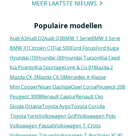
MEER LAATSTE NIEUWS
Populaire modellen
Audi A3
Audi Q2
Audi Q3
BMW 1 Serie
BMW 3 Serie
BMW X1
Citroën C1
FIat 500
Ford Focus
Ford Kuga
Hyundai i10
Hyundai i30
Hyundai Tucson
Kia Ceed
Kia Picanto
Kia Sportage
Lynk & Co 01
Mazda 2
Mazda CX-3
Mazda CX-5
Mercedes A-Klasse
Mini Cooper
Nisan Qashqai
Opel Corsa
Peugeot 208
Peugeot 3008
Renault Captur
Renault Clio
Skoda Octavia
Toyota Aygo
Toyota Corolla
Toyota Yaris
Volkswagen Golf
Volkswagen Polo
Volkswagen Passat
Volkswagen T-Cross
Volkswagen Tiguan
Volkswagen T-Roc
Volvo XC40