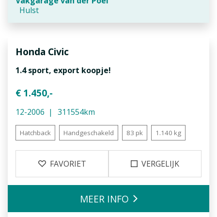
Vakgarage van der Poel
Hulst
Honda
Civic
1.4 sport, export koopje!
€ 1.450,-
12-2006
311554km
Hatchback
Handgeschakeld
83 pk
1.140 kg
FAVORIET
VERGELIJK
MEER INFO