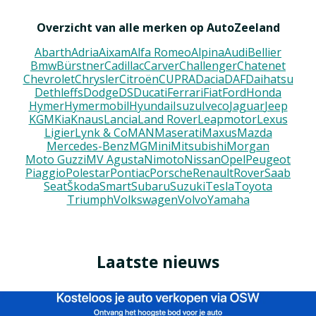
Overzicht van alle merken op AutoZeeland
Abarth
Adria
Aixam
Alfa Romeo
Alpina
Audi
Bellier
Bmw
Bürstner
Cadillac
Carver
Challenger
Chatenet
Chevrolet
Chrysler
Citroën
CUPRA
Dacia
DAF
Daihatsu
Dethleffs
Dodge
DS
Ducati
Ferrari
Fiat
Ford
Honda
Hymer
Hymermobil
Hyundai
Isuzu
Iveco
Jaguar
Jeep
KGM
Kia
Knaus
Lancia
Land Rover
Leapmotor
Lexus
Ligier
Lynk & Co
MAN
Maserati
Maxus
Mazda
Mercedes-Benz
MG
Mini
Mitsubishi
Morgan
Moto Guzzi
MV Agusta
Nimoto
Nissan
Opel
Peugeot
Piaggio
Polestar
Pontiac
Porsche
Renault
Rover
Saab
Seat
Škoda
Smart
Subaru
Suzuki
Tesla
Toyota
Triumph
Volkswagen
Volvo
Yamaha
Laatste nieuws