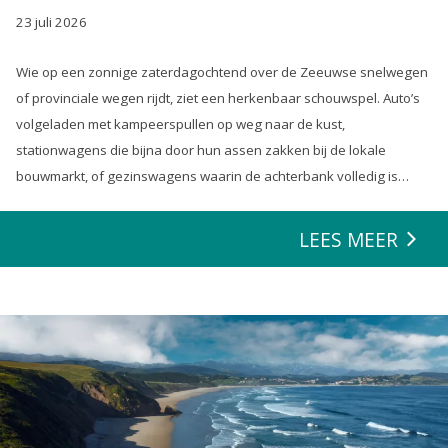
23 juli 2026
Wie op een zonnige zaterdagochtend over de Zeeuwse snelwegen
of provinciale wegen rijdt, ziet een herkenbaar schouwspel. Auto’s
volgeladen met kampeerspullen op weg naar de kust,
stationwagens die bijna door hun assen zakken bij de lokale
bouwmarkt, of gezinswagens waarin de achterbank volledig is
opgeofferd om die ene nieuwe loungeset voor de tuin mee te
zeulen. We houden van onze auto’s en we verwachten dat ze alles
LEES MEER
kunnen.