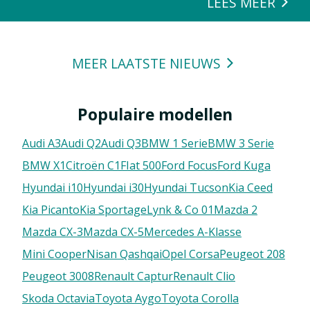
LEES MEER
MEER LAATSTE NIEUWS
Populaire modellen
Audi A3
Audi Q2
Audi Q3
BMW 1 Serie
BMW 3 Serie
BMW X1
Citroën C1
FIat 500
Ford Focus
Ford Kuga
Hyundai i10
Hyundai i30
Hyundai Tucson
Kia Ceed
Kia Picanto
Kia Sportage
Lynk & Co 01
Mazda 2
Mazda CX-3
Mazda CX-5
Mercedes A-Klasse
Mini Cooper
Nisan Qashqai
Opel Corsa
Peugeot 208
Peugeot 3008
Renault Captur
Renault Clio
Skoda Octavia
Toyota Aygo
Toyota Corolla