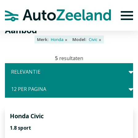
Home
Aanbod
To
Aanbod
Merk:
Honda
Model:
Civic
✕
✕
5
resultaten
Honda
Civic
1.8 sport