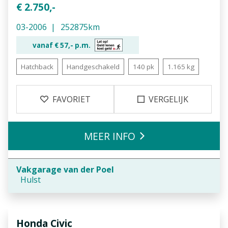
€ 2.750,-
03-2006
252875km
vanaf €
57,-
p.m.
Hatchback
Handgeschakeld
140 pk
1.165 kg
FAVORIET
VERGELIJK
MEER INFO
Vakgarage van der Poel
Hulst
Honda
Civic