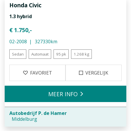
Honda
Civic
1.3 hybrid
€ 1.750,-
02-2008
327330km
Sedan
Automaat
95 pk
1.268 kg
FAVORIET
VERGELIJK
MEER INFO
Autobedrijf P. de Hamer
Middelburg