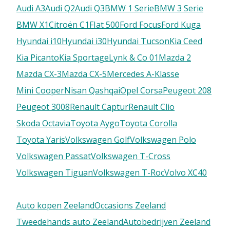
Audi A3
Audi Q2
Audi Q3
BMW 1 Serie
BMW 3 Serie
BMW X1
Citroën C1
FIat 500
Ford Focus
Ford Kuga
Hyundai i10
Hyundai i30
Hyundai Tucson
Kia Ceed
Kia Picanto
Kia Sportage
Lynk & Co 01
Mazda 2
Mazda CX-3
Mazda CX-5
Mercedes A-Klasse
Mini Cooper
Nisan Qashqai
Opel Corsa
Peugeot 208
Peugeot 3008
Renault Captur
Renault Clio
Skoda Octavia
Toyota Aygo
Toyota Corolla
Toyota Yaris
Volkswagen Golf
Volkswagen Polo
Volkswagen Passat
Volkswagen T-Cross
Volkswagen Tiguan
Volkswagen T-Roc
Volvo XC40
Auto kopen Zeeland
Occasions Zeeland
Tweedehands auto Zeeland
Autobedrijven Zeeland