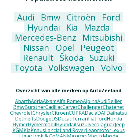
Audi
Bmw
Citroën
Ford
Hyundai
Kia
Mazda
Mercedes-Benz
Mitsubishi
Nissan
Opel
Peugeot
Renault
Škoda
Suzuki
Toyota
Volkswagen
Volvo
Overzicht van alle merken op AutoZeeland
Abarth
Adria
Aixam
Alfa Romeo
Alpina
Audi
Bellier
Bmw
Bürstner
Cadillac
Carver
Challenger
Chatenet
Chevrolet
Chrysler
Citroën
CUPRA
Dacia
DAF
Daihatsu
Dethleffs
Dodge
DS
Ducati
Ferrari
Fiat
Ford
Honda
Hymer
Hymermobil
Hyundai
Isuzu
Iveco
Jaguar
Jeep
KGM
Kia
Knaus
Lancia
Land Rover
Leapmotor
Lexus
Ligier
Lynk & Co
MAN
Maserati
Maxus
Mazda