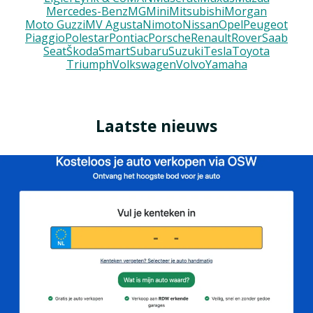
Mercedes-Benz
MG
Mini
Mitsubishi
Morgan
Moto Guzzi
MV Agusta
Nimoto
Nissan
Opel
Peugeot
Piaggio
Polestar
Pontiac
Porsche
Renault
Rover
Saab
Seat
Škoda
Smart
Subaru
Suzuki
Tesla
Toyota
Triumph
Volkswagen
Volvo
Yamaha
Laatste nieuws