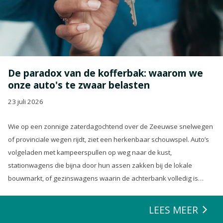
De paradox van de kofferbak: waarom we
onze auto's te zwaar belasten
23 juli 2026
Wie op een zonnige zaterdagochtend over de Zeeuwse snelwegen
of provinciale wegen rijdt, ziet een herkenbaar schouwspel. Auto’s
volgeladen met kampeerspullen op weg naar de kust,
stationwagens die bijna door hun assen zakken bij de lokale
bouwmarkt, of gezinswagens waarin de achterbank volledig is
opgeofferd om die ene nieuwe loungeset voor de tuin mee te
zeulen. We houden van onze auto’s en we verwachten dat ze alles
LEES MEER
kunnen.