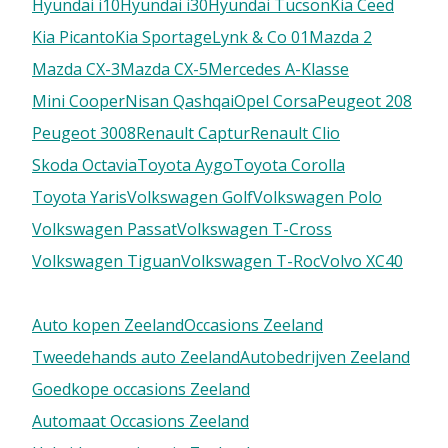
Hyundai i10
Hyundai i30
Hyundai Tucson
Kia Ceed
Kia Picanto
Kia Sportage
Lynk & Co 01
Mazda 2
Mazda CX-3
Mazda CX-5
Mercedes A-Klasse
Mini Cooper
Nisan Qashqai
Opel Corsa
Peugeot 208
Peugeot 3008
Renault Captur
Renault Clio
Skoda Octavia
Toyota Aygo
Toyota Corolla
Toyota Yaris
Volkswagen Golf
Volkswagen Polo
Volkswagen Passat
Volkswagen T-Cross
Volkswagen Tiguan
Volkswagen T-Roc
Volvo XC40
Auto kopen Zeeland
Occasions Zeeland
Tweedehands auto Zeeland
Autobedrijven Zeeland
Goedkope occasions Zeeland
Automaat Occasions Zeeland