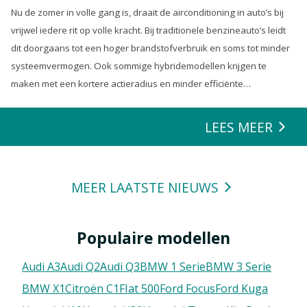
Nu de zomer in volle gang is, draait de airconditioning in auto’s bij
vrijwel iedere rit op volle kracht. Bij traditionele benzineauto’s leidt
dit doorgaans tot een hoger brandstofverbruik en soms tot minder
systeemvermogen. Ook sommige hybridemodellen krijgen te
maken met een kortere actieradius en minder efficiënte
energierecuperatie.
LEES MEER
MEER LAATSTE NIEUWS
Populaire modellen
Audi A3
Audi Q2
Audi Q3
BMW 1 Serie
BMW 3 Serie
BMW X1
Citroën C1
FIat 500
Ford Focus
Ford Kuga