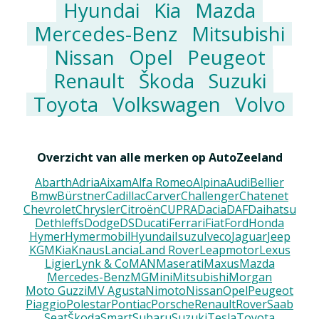
Hyundai
Kia
Mazda
Mercedes-Benz
Mitsubishi
Nissan
Opel
Peugeot
Renault
Škoda
Suzuki
Toyota
Volkswagen
Volvo
Overzicht van alle merken op AutoZeeland
Abarth
Adria
Aixam
Alfa Romeo
Alpina
Audi
Bellier
Bmw
Bürstner
Cadillac
Carver
Challenger
Chatenet
Chevrolet
Chrysler
Citroën
CUPRA
Dacia
DAF
Daihatsu
Dethleffs
Dodge
DS
Ducati
Ferrari
Fiat
Ford
Honda
Hymer
Hymermobil
Hyundai
Isuzu
Iveco
Jaguar
Jeep
KGM
Kia
Knaus
Lancia
Land Rover
Leapmotor
Lexus
Ligier
Lynk & Co
MAN
Maserati
Maxus
Mazda
Mercedes-Benz
MG
Mini
Mitsubishi
Morgan
Moto Guzzi
MV Agusta
Nimoto
Nissan
Opel
Peugeot
Piaggio
Polestar
Pontiac
Porsche
Renault
Rover
Saab
Seat
Škoda
Smart
Subaru
Suzuki
Tesla
Toyota