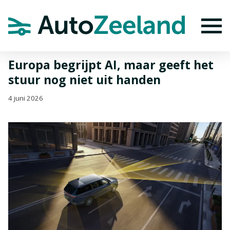
Home
Nieuws
Europa begrijpt AI, maar geeft het stuur nog niet
uit handen
To
Europa begrijpt AI, maar geeft het
stuur nog niet uit handen
4 juni 2026