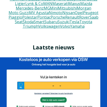
Ligier
Lynk & Co
MAN
Maserati
Maxus
Mazda
Mercedes-Benz
MG
Mini
Mitsubishi
Morgan
Moto Guzzi
MV Agusta
Nimoto
Nissan
Opel
Peugeot
Piaggio
Polestar
Pontiac
Porsche
Renault
Rover
Saab
Seat
Škoda
Smart
Subaru
Suzuki
Tesla
Toyota
Triumph
Volkswagen
Volvo
Yamaha
Laatste nieuws