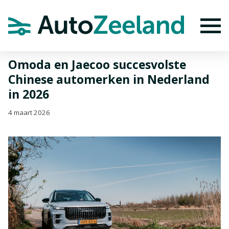
Home
Nieuws
Omoda en Jaecoo succesvolste Chinese
automerken in Nederland in 2026
To
Omoda en Jaecoo succesvolste
Chinese automerken in Nederland
in 2026
4 maart 2026