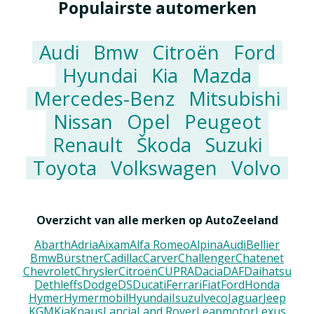
Populairste automerken
Audi
Bmw
Citroën
Ford
Hyundai
Kia
Mazda
Mercedes-Benz
Mitsubishi
Nissan
Opel
Peugeot
Renault
Škoda
Suzuki
Toyota
Volkswagen
Volvo
Overzicht van alle merken op AutoZeeland
Abarth
Adria
Aixam
Alfa Romeo
Alpina
Audi
Bellier
Bmw
Bürstner
Cadillac
Carver
Challenger
Chatenet
Chevrolet
Chrysler
Citroën
CUPRA
Dacia
DAF
Daihatsu
Dethleffs
Dodge
DS
Ducati
Ferrari
Fiat
Ford
Honda
Hymer
Hymermobil
Hyundai
Isuzu
Iveco
Jaguar
Jeep
KGM
Kia
Knaus
Lancia
Land Rover
Leapmotor
Lexus