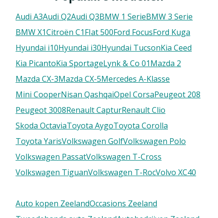
Audi A3
Audi Q2
Audi Q3
BMW 1 Serie
BMW 3 Serie
BMW X1
Citroën C1
FIat 500
Ford Focus
Ford Kuga
Hyundai i10
Hyundai i30
Hyundai Tucson
Kia Ceed
Kia Picanto
Kia Sportage
Lynk & Co 01
Mazda 2
Mazda CX-3
Mazda CX-5
Mercedes A-Klasse
Mini Cooper
Nisan Qashqai
Opel Corsa
Peugeot 208
Peugeot 3008
Renault Captur
Renault Clio
Skoda Octavia
Toyota Aygo
Toyota Corolla
Toyota Yaris
Volkswagen Golf
Volkswagen Polo
Volkswagen Passat
Volkswagen T-Cross
Volkswagen Tiguan
Volkswagen T-Roc
Volvo XC40
Auto kopen Zeeland
Occasions Zeeland