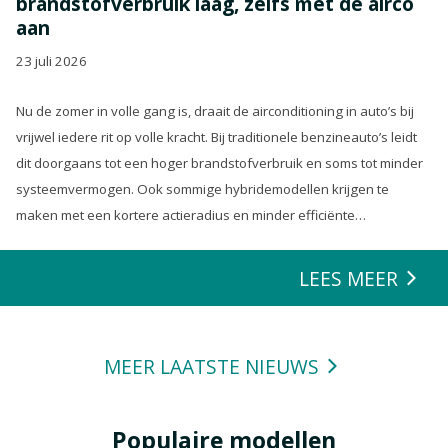
brandstofverbruik laag, zelfs met de airco
aan
23 juli 2026
Nu de zomer in volle gang is, draait de airconditioning in auto’s bij
vrijwel iedere rit op volle kracht. Bij traditionele benzineauto’s leidt
dit doorgaans tot een hoger brandstofverbruik en soms tot minder
systeemvermogen. Ook sommige hybridemodellen krijgen te
maken met een kortere actieradius en minder efficiënte
energierecuperatie.
LEES MEER
MEER LAATSTE NIEUWS
Populaire modellen