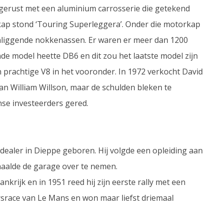
itgerust met een aluminium carrosserie die getekend
kap stond ‘Touring Superleggera’. Onder die motorkap
venliggende nokkenassen. Er waren er meer dan 1200
de model heette DB6 en dit zou het laatste model zijn
 prachtige V8 in het vooronder. In 1972 verkocht David
n William Willson, maar de schulden bleken te
nse investeerders gered.
dealer in Dieppe geboren. Hij volgde een opleiding aan
haalde de garage over te nemen.
nkrijk en in 1951 reed hij zijn eerste rally met een
rsrace van Le Mans en won maar liefst driemaal