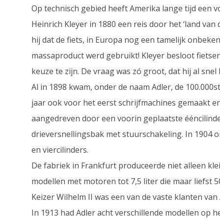
Op technisch gebied heeft Amerika lange tijd een
Heinrich Kleyer in 1880 een reis door het ‘land v
hij dat de fiets, in Europa nog een tamelijk onbeke
massaproduct werd gebruikt! Kleyer besloot fietse
keuze te zijn. De vraag was zó groot, dat hij al snel
Al in 1898 kwam, onder de naam Adler, de 100.000ste
jaar ook voor het eerst schrijfmachines gemaakt en
aangedreven door een voorin geplaatste ééncilind
drieversnellingsbak met stuurschakeling. In 1904
en viercilinders.
De fabriek in Frankfurt produceerde niet alleen k
modellen met motoren tot 7,5 liter die maar liefst 5
Keizer Wilhelm II was een van de vaste klanten van A
In 1913 had Adler acht verschillende modellen op 