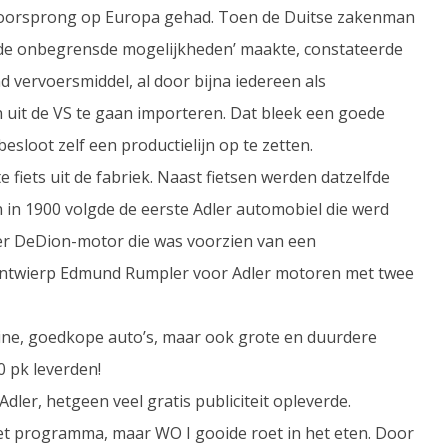
 voorsprong op Europa gehad. Toen de Duitse zakenman
an de onbegrensde mogelijkheden’ maakte, constateerde
nd vervoersmiddel, al door bijna iedereen als
n uit de VS te gaan importeren. Dat bleek een goede
 besloot zelf een productielijn op te zetten.
 fiets uit de fabriek. Naast fietsen werden datzelfde
 in 1900 volgde de eerste Adler automobiel die werd
er DeDion-motor die was voorzien van een
 ontwierp Edmund Rumpler voor Adler motoren met twee
leine, goedkope auto’s, maar ook grote en duurdere
0 pk leverden!
dler, hetgeen veel gratis publiciteit opleverde.
het programma, maar WO I gooide roet in het eten. Door