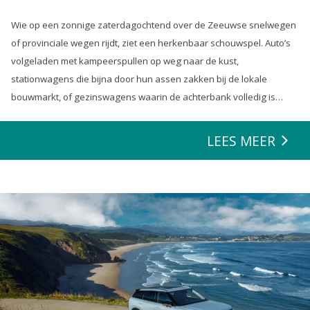
Wie op een zonnige zaterdagochtend over de Zeeuwse snelwegen
of provinciale wegen rijdt, ziet een herkenbaar schouwspel. Auto’s
volgeladen met kampeerspullen op weg naar de kust,
stationwagens die bijna door hun assen zakken bij de lokale
bouwmarkt, of gezinswagens waarin de achterbank volledig is
opgeofferd om die ene nieuwe loungeset voor de tuin mee te
zeulen. We houden van onze auto’s en we verwachten dat ze alles
LEES MEER
kunnen.