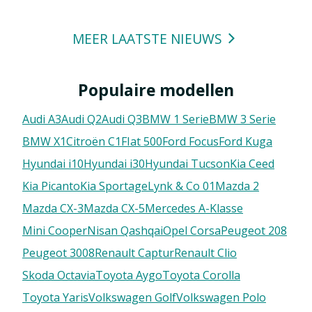
MEER LAATSTE NIEUWS
Populaire modellen
Audi A3
Audi Q2
Audi Q3
BMW 1 Serie
BMW 3 Serie
BMW X1
Citroën C1
FIat 500
Ford Focus
Ford Kuga
Hyundai i10
Hyundai i30
Hyundai Tucson
Kia Ceed
Kia Picanto
Kia Sportage
Lynk & Co 01
Mazda 2
Mazda CX-3
Mazda CX-5
Mercedes A-Klasse
Mini Cooper
Nisan Qashqai
Opel Corsa
Peugeot 208
Peugeot 3008
Renault Captur
Renault Clio
Skoda Octavia
Toyota Aygo
Toyota Corolla
Toyota Yaris
Volkswagen Golf
Volkswagen Polo