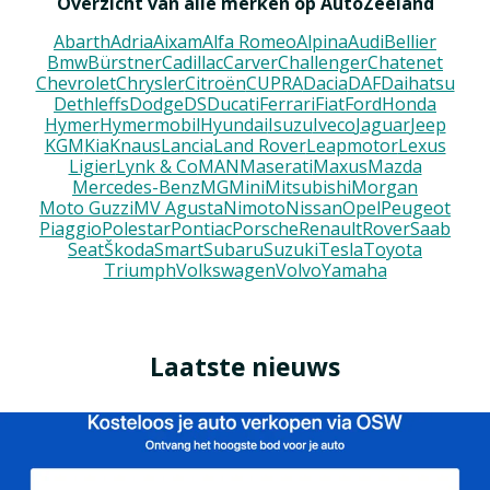
Overzicht van alle merken op AutoZeeland
Abarth
Adria
Aixam
Alfa Romeo
Alpina
Audi
Bellier
Bmw
Bürstner
Cadillac
Carver
Challenger
Chatenet
Chevrolet
Chrysler
Citroën
CUPRA
Dacia
DAF
Daihatsu
Dethleffs
Dodge
DS
Ducati
Ferrari
Fiat
Ford
Honda
Hymer
Hymermobil
Hyundai
Isuzu
Iveco
Jaguar
Jeep
KGM
Kia
Knaus
Lancia
Land Rover
Leapmotor
Lexus
Ligier
Lynk & Co
MAN
Maserati
Maxus
Mazda
Mercedes-Benz
MG
Mini
Mitsubishi
Morgan
Moto Guzzi
MV Agusta
Nimoto
Nissan
Opel
Peugeot
Piaggio
Polestar
Pontiac
Porsche
Renault
Rover
Saab
Seat
Škoda
Smart
Subaru
Suzuki
Tesla
Toyota
Triumph
Volkswagen
Volvo
Yamaha
Laatste nieuws