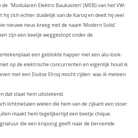
 op de ‘Modularen Elektro Baukasten’ (MEB) van het VW-
hij zich echter duidelijk van de Karoq en deelt hij veel
oie nieuwe neus kreeg met de naam ‘Modern Solid.’
en zijn een beetje weggestopt onder de
 kentekenplaat een geblokte happer met een alu-look-
 niet op de elektrische concurrenten en eigenlijk houd ik
w even met een Duitse Elroq mocht rijden was ik meteen
n dat staat hem uitstekend.
ch lichtmetalen wielen die hem van de zijkant een stoer
ten maakt hem tegelijkertijd een beetje chique.
tsignatuur die een knipoog geeft naar de beroemde