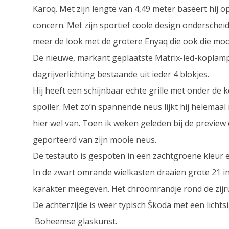
Karoq. Met zijn lengte van 4,49 meter baseert hij
concern. Met zijn sportief coole design onderscheidt 
meer de look met de grotere Enyaq die ook die mo
De nieuwe, markant geplaatste Matrix-led-koplamp
dagrijverlichting bestaande uit ieder 4 blokjes.
Hij heeft een schijnbaar echte grille met onder de
spoiler. Met zo’n spannende neus lijkt hij helemaal
hier wel van. Toen ik weken geleden bij de previe
geporteerd van zijn mooie neus.
De testauto is gespoten in een zachtgroene kleur e
In de zwart omrande wielkasten draaien grote 21 in
karakter meegeven. Het chroomrandje rond de zijrui
De achterzijde is weer typisch Škoda met een lich
Boheemse glaskunst.