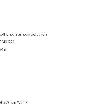
McPherson en schroefveren
5/40 R21
654 m
tot 579 km WLTP