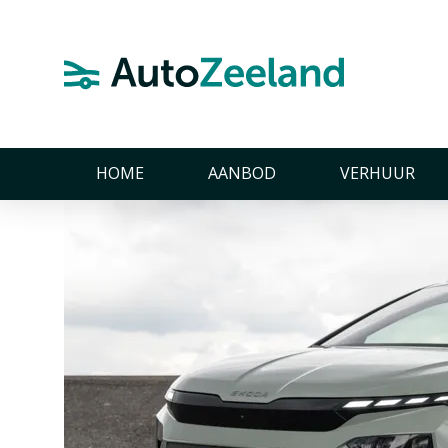
Home
Nieuws
AutoZeelandtest van de Škoda Elroq 85
AutoZeelandtest van d
17 maart 2025
HOME
AANBOD
VERHUUR