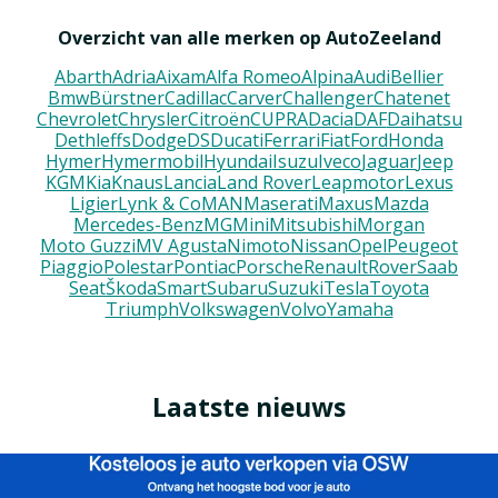
Overzicht van alle merken op AutoZeeland
Abarth
Adria
Aixam
Alfa Romeo
Alpina
Audi
Bellier
Bmw
Bürstner
Cadillac
Carver
Challenger
Chatenet
Chevrolet
Chrysler
Citroën
CUPRA
Dacia
DAF
Daihatsu
Dethleffs
Dodge
DS
Ducati
Ferrari
Fiat
Ford
Honda
Hymer
Hymermobil
Hyundai
Isuzu
Iveco
Jaguar
Jeep
KGM
Kia
Knaus
Lancia
Land Rover
Leapmotor
Lexus
Ligier
Lynk & Co
MAN
Maserati
Maxus
Mazda
Mercedes-Benz
MG
Mini
Mitsubishi
Morgan
Moto Guzzi
MV Agusta
Nimoto
Nissan
Opel
Peugeot
Piaggio
Polestar
Pontiac
Porsche
Renault
Rover
Saab
Seat
Škoda
Smart
Subaru
Suzuki
Tesla
Toyota
Triumph
Volkswagen
Volvo
Yamaha
Laatste nieuws