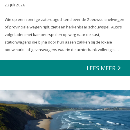
23 juli 2026
Wie op een zonnige zaterdagochtend over de Zeeuwse snelwegen
of provinciale wegen rijdt, ziet een herkenbaar schouwspel. Auto’s
volgeladen met kampeerspullen op weg naar de kust,
stationwagens die bijna door hun assen zakken bij de lokale
bouwmarkt, of gezinswagens waarin de achterbank volledig is
opgeofferd om die ene nieuwe loungeset voor de tuin mee te
zeulen. We houden van onze auto’s en we verwachten dat ze alles
LEES MEER
kunnen.