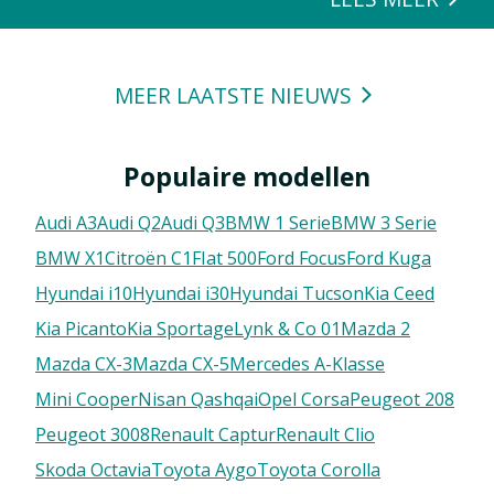
MEER LAATSTE NIEUWS
Populaire modellen
Audi A3
Audi Q2
Audi Q3
BMW 1 Serie
BMW 3 Serie
BMW X1
Citroën C1
FIat 500
Ford Focus
Ford Kuga
Hyundai i10
Hyundai i30
Hyundai Tucson
Kia Ceed
Kia Picanto
Kia Sportage
Lynk & Co 01
Mazda 2
Mazda CX-3
Mazda CX-5
Mercedes A-Klasse
Mini Cooper
Nisan Qashqai
Opel Corsa
Peugeot 208
Peugeot 3008
Renault Captur
Renault Clio
Skoda Octavia
Toyota Aygo
Toyota Corolla