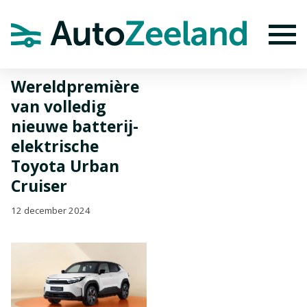
Home
Nieuws
Wereldpremière van volledig nieuwe batterij-
elektrische Toyota Urban Cruiser
To
Wereldpremière
van volledig
nieuwe batterij-
elektrische
Toyota Urban
Cruiser
12 december 2024