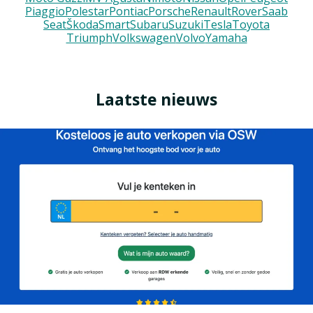
Piaggio
Polestar
Pontiac
Porsche
Renault
Rover
Saab
Seat
Škoda
Smart
Subaru
Suzuki
Tesla
Toyota
Triumph
Volkswagen
Volvo
Yamaha
Laatste nieuws