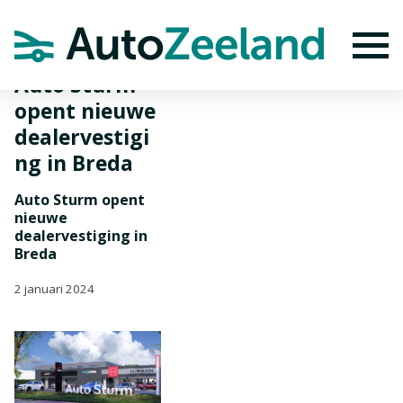
Home
Nieuws
Auto Sturm opent nieuwe dealervestiging in Breda
To
Auto Sturm
opent nieuwe
dealervestigi
ng in Breda
Auto Sturm opent
nieuwe
dealervestiging in
Breda
2 januari 2024
BEKIJK