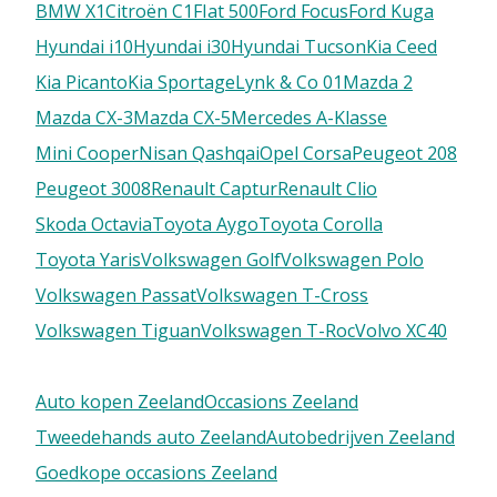
BMW X1
Citroën C1
FIat 500
Ford Focus
Ford Kuga
Hyundai i10
Hyundai i30
Hyundai Tucson
Kia Ceed
Kia Picanto
Kia Sportage
Lynk & Co 01
Mazda 2
Mazda CX-3
Mazda CX-5
Mercedes A-Klasse
Mini Cooper
Nisan Qashqai
Opel Corsa
Peugeot 208
Peugeot 3008
Renault Captur
Renault Clio
Skoda Octavia
Toyota Aygo
Toyota Corolla
Toyota Yaris
Volkswagen Golf
Volkswagen Polo
Volkswagen Passat
Volkswagen T-Cross
Volkswagen Tiguan
Volkswagen T-Roc
Volvo XC40
Auto kopen Zeeland
Occasions Zeeland
Tweedehands auto Zeeland
Autobedrijven Zeeland
Goedkope occasions Zeeland