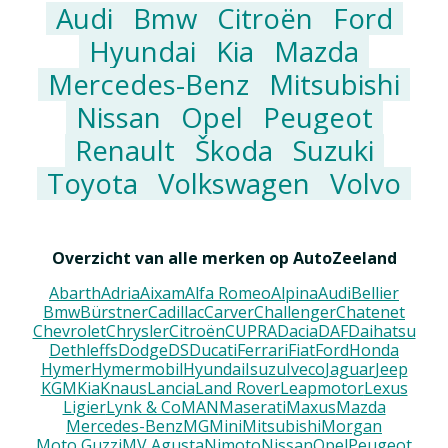
Audi
Bmw
Citroën
Ford
Hyundai
Kia
Mazda
Mercedes-Benz
Mitsubishi
Nissan
Opel
Peugeot
Renault
Škoda
Suzuki
Toyota
Volkswagen
Volvo
Overzicht van alle merken op AutoZeeland
Abarth
Adria
Aixam
Alfa Romeo
Alpina
Audi
Bellier
Bmw
Bürstner
Cadillac
Carver
Challenger
Chatenet
Chevrolet
Chrysler
Citroën
CUPRA
Dacia
DAF
Daihatsu
Dethleffs
Dodge
DS
Ducati
Ferrari
Fiat
Ford
Honda
Hymer
Hymermobil
Hyundai
Isuzu
Iveco
Jaguar
Jeep
KGM
Kia
Knaus
Lancia
Land Rover
Leapmotor
Lexus
Ligier
Lynk & Co
MAN
Maserati
Maxus
Mazda
Mercedes-Benz
MG
Mini
Mitsubishi
Morgan
Moto Guzzi
MV Agusta
Nimoto
Nissan
Opel
Peugeot