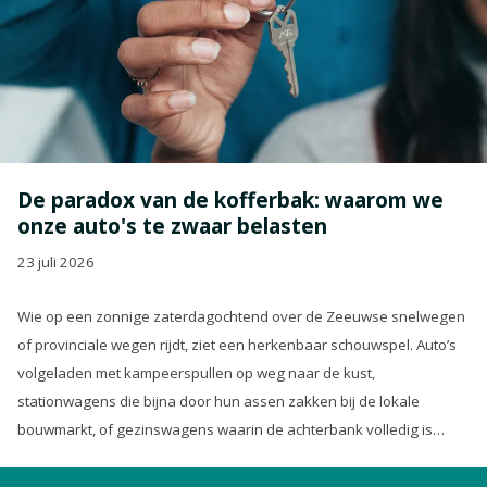
De paradox van de kofferbak: waarom we
onze auto's te zwaar belasten
23 juli 2026
Wie op een zonnige zaterdagochtend over de Zeeuwse snelwegen
of provinciale wegen rijdt, ziet een herkenbaar schouwspel. Auto’s
volgeladen met kampeerspullen op weg naar de kust,
stationwagens die bijna door hun assen zakken bij de lokale
bouwmarkt, of gezinswagens waarin de achterbank volledig is
opgeofferd om die ene nieuwe loungeset voor de tuin mee te
zeulen. We houden van onze auto’s en we verwachten dat ze alles