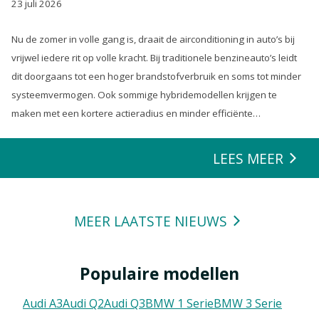
23 juli 2026
Nu de zomer in volle gang is, draait de airconditioning in auto’s bij
vrijwel iedere rit op volle kracht. Bij traditionele benzineauto’s leidt
dit doorgaans tot een hoger brandstofverbruik en soms tot minder
systeemvermogen. Ook sommige hybridemodellen krijgen te
maken met een kortere actieradius en minder efficiënte
energierecuperatie.
LEES MEER
MEER LAATSTE NIEUWS
Populaire modellen
Audi A3
Audi Q2
Audi Q3
BMW 1 Serie
BMW 3 Serie