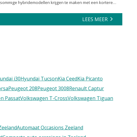
sommige hybridemodellen krijgen te maken met een kortere
actieradius en minder efficiënte energierecuperatie.
LEES MEER
undai i30
Hyundai Tucson
Kia Ceed
Kia Picanto
orsa
Peugeot 208
Peugeot 3008
Renault Captur
n Passat
Volkswagen T-Cross
Volkswagen Tiguan
Zeeland
Automaat Occasions Zeeland