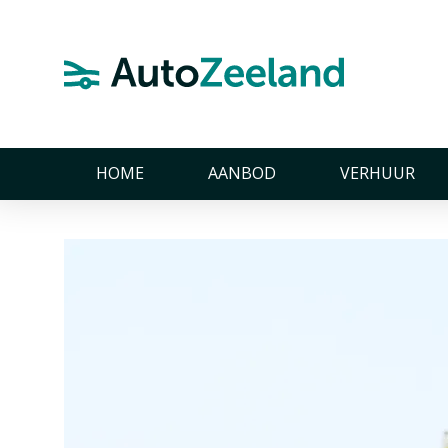
Home
Nieuws
Auto Sturm Hyundai Excellent dealer
Auto Sturm Hyundai Ex
Auto Sturm Hyundai Excellent dealer
HOME
AANBOD
VERHUUR
25 maart 2022