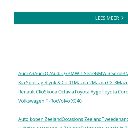
LEES MEER
Audi A3
Audi Q2
Audi Q3
BMW 1 Serie
BMW 3 Serie
B
Kia Sportage
Lynk & Co 01
Mazda 2
Mazda CX-3
Mazd
Renault Clio
Skoda Octavia
Toyota Aygo
Toyota Coro
Volkswagen T-Roc
Volvo XC40
Auto kopen Zeeland
Occasions Zeeland
Tweedehand