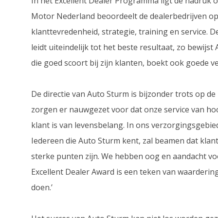
In het Excellent Dealer Programma ligt de nadruk o
Motor Nederland beoordeelt de dealerbedrijven op de
klanttevredenheid, strategie, training en service. D
leidt uiteindelijk tot het beste resultaat, zo bewi
die goed scoort bij zijn klanten, boekt ook goede 
De directie van Auto Sturm is bijzonder trots op de
zorgen er nauwgezet voor dat onze service van hoog
klant is van levensbelang. In ons verzorgingsgebi
Iedereen die Auto Sturm kent, zal beamen dat kla
sterke punten zijn. We hebben oog en aandacht voor
Excellent Dealer Award is een teken van waarderin
doen.’