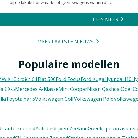
bij de lokale bouwmarkt, of gezinswagens waarin de
achterbank volledig is opgeofferd om die ene nieuwe
loungeset voor de tuin mee te zeulen. We houden van onze
LEES MEER
auto’s en we verwachten dat ze alles kunnen.
MEER LAATSTE NIEUWS
Populaire modellen
MW X1
Citroën C1
FIat 500
Ford Focus
Ford Kuga
Hyundai i10
Hy
a CX-5
Mercedes A-Klasse
Mini Cooper
Nisan Qashqai
Opel C
lla
Toyota Yaris
Volkswagen Golf
Volkswagen Polo
Volkswage
s auto Zeeland
Autobedrijven Zeeland
Goedkope occasions 