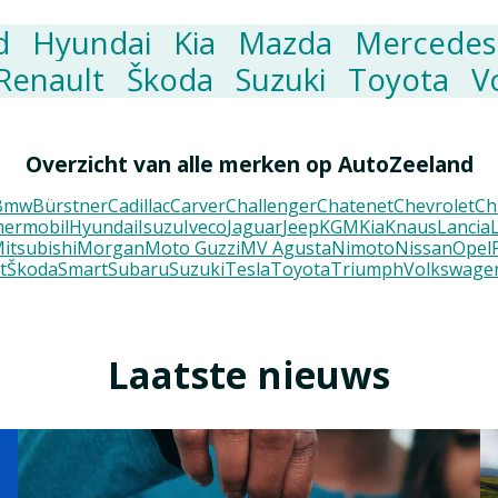
d
Hyundai
Kia
Mazda
Mercedes
Renault
Škoda
Suzuki
Toyota
V
Overzicht van alle merken op AutoZeeland
Bmw
Bürstner
Cadillac
Carver
Challenger
Chatenet
Chevrolet
Ch
ermobil
Hyundai
Isuzu
Iveco
Jaguar
Jeep
KGM
Kia
Knaus
Lancia
itsubishi
Morgan
Moto Guzzi
MV Agusta
Nimoto
Nissan
Opel
t
Škoda
Smart
Subaru
Suzuki
Tesla
Toyota
Triumph
Volkswage
Laatste nieuws