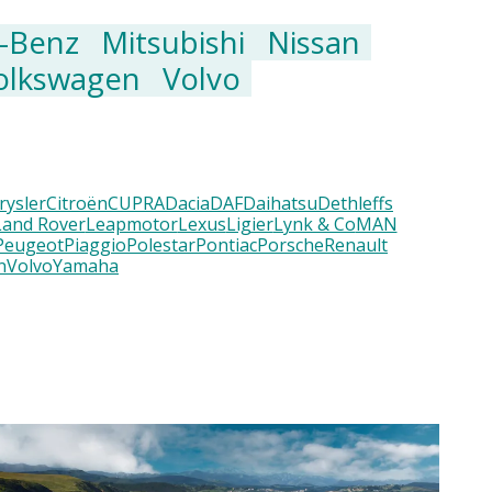
-Benz
Mitsubishi
Nissan
olkswagen
Volvo
rysler
Citroën
CUPRA
Dacia
DAF
Daihatsu
Dethleffs
Land Rover
Leapmotor
Lexus
Ligier
Lynk & Co
MAN
Peugeot
Piaggio
Polestar
Pontiac
Porsche
Renault
n
Volvo
Yamaha