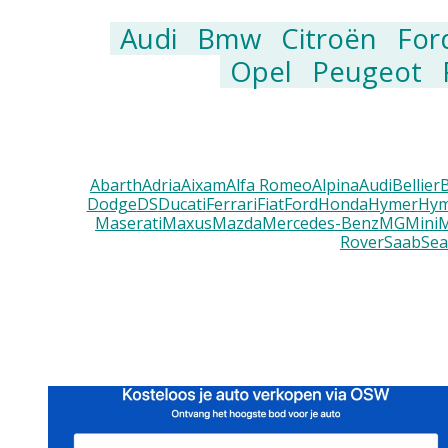
Audi
Bmw
Citroën
For
Opel
Peugeot
Abarth
Adria
Aixam
Alfa Romeo
Alpina
Audi
Bellier
Dodge
DS
Ducati
Ferrari
Fiat
Ford
Honda
Hymer
Hym
Maserati
Maxus
Mazda
Mercedes-Benz
MG
Mini
M
Rover
Saab
Sea