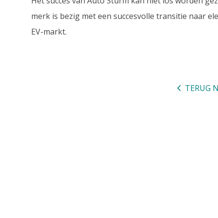
Het succes van Auto Sturm kan niet los worden gez
merk is bezig met een succesvolle transitie naar el
EV-markt.
TERUG N