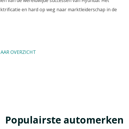
ien van de wereldwijde successen van Hyundai. Het
ektrificatie en hard op weg naar marktleiderschap in de
AAR OVERZICHT
Populairste automerken