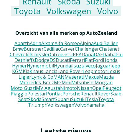
Renault
Škoda
Suzuki
Toyota
Volkswagen
Volvo
Overzicht van alle merken op AutoZeeland
Abarth
Adria
Aixam
Alfa Romeo
Alpina
Audi
Bellier
Bmw
Bürstner
Cadillac
Carver
Challenger
Chatenet
Chevrolet
Chrysler
Citroën
CUPRA
Dacia
DAF
Daihatsu
Dethleffs
Dodge
DS
Ducati
Ferrari
Fiat
Ford
Honda
Hymer
Hymermobil
Hyundai
Isuzu
Iveco
Jaguar
Jeep
KGM
Kia
Knaus
Lancia
Land Rover
Leapmotor
Lexus
Ligier
Lynk & Co
MAN
Maserati
Maxus
Mazda
Mercedes-Benz
MG
Mini
Mitsubishi
Morgan
Moto Guzzi
MV Agusta
Nimoto
Nissan
Opel
Peugeot
Piaggio
Polestar
Pontiac
Porsche
Renault
Rover
Saab
Seat
Škoda
Smart
Subaru
Suzuki
Tesla
Toyota
Triumph
Volkswagen
Volvo
Yamaha
Laatste nieuws