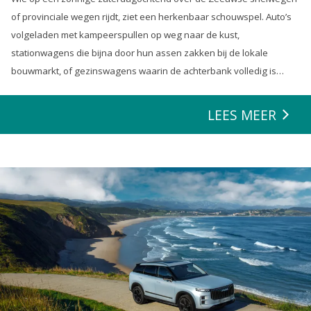
of provinciale wegen rijdt, ziet een herkenbaar schouwspel. Auto’s
volgeladen met kampeerspullen op weg naar de kust,
stationwagens die bijna door hun assen zakken bij de lokale
bouwmarkt, of gezinswagens waarin de achterbank volledig is
opgeofferd om die ene nieuwe loungeset voor de tuin mee te
zeulen. We houden van onze auto’s en we verwachten dat ze alles
LEES MEER
kunnen.