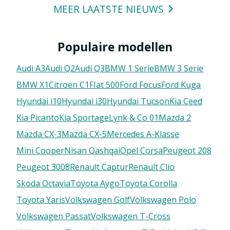
MEER LAATSTE NIEUWS
Populaire modellen
Audi A3
Audi Q2
Audi Q3
BMW 1 Serie
BMW 3 Serie
BMW X1
Citroën C1
FIat 500
Ford Focus
Ford Kuga
Hyundai i10
Hyundai i30
Hyundai Tucson
Kia Ceed
Kia Picanto
Kia Sportage
Lynk & Co 01
Mazda 2
Mazda CX-3
Mazda CX-5
Mercedes A-Klasse
Mini Cooper
Nisan Qashqai
Opel Corsa
Peugeot 208
Peugeot 3008
Renault Captur
Renault Clio
Skoda Octavia
Toyota Aygo
Toyota Corolla
Toyota Yaris
Volkswagen Golf
Volkswagen Polo
Volkswagen Passat
Volkswagen T-Cross