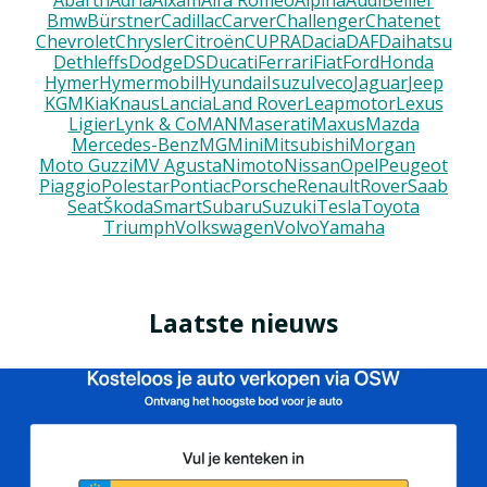
Abarth
Adria
Aixam
Alfa Romeo
Alpina
Audi
Bellier
Bmw
Bürstner
Cadillac
Carver
Challenger
Chatenet
Chevrolet
Chrysler
Citroën
CUPRA
Dacia
DAF
Daihatsu
Dethleffs
Dodge
DS
Ducati
Ferrari
Fiat
Ford
Honda
Hymer
Hymermobil
Hyundai
Isuzu
Iveco
Jaguar
Jeep
KGM
Kia
Knaus
Lancia
Land Rover
Leapmotor
Lexus
Ligier
Lynk & Co
MAN
Maserati
Maxus
Mazda
Mercedes-Benz
MG
Mini
Mitsubishi
Morgan
Moto Guzzi
MV Agusta
Nimoto
Nissan
Opel
Peugeot
Piaggio
Polestar
Pontiac
Porsche
Renault
Rover
Saab
Seat
Škoda
Smart
Subaru
Suzuki
Tesla
Toyota
Triumph
Volkswagen
Volvo
Yamaha
Laatste nieuws