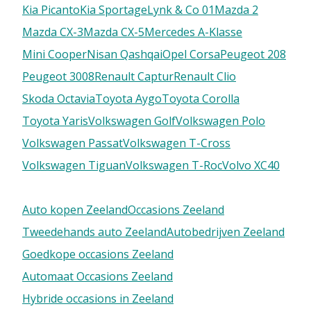
Kia Picanto
Kia Sportage
Lynk & Co 01
Mazda 2
Mazda CX-3
Mazda CX-5
Mercedes A-Klasse
Mini Cooper
Nisan Qashqai
Opel Corsa
Peugeot 208
Peugeot 3008
Renault Captur
Renault Clio
Skoda Octavia
Toyota Aygo
Toyota Corolla
Toyota Yaris
Volkswagen Golf
Volkswagen Polo
Volkswagen Passat
Volkswagen T-Cross
Volkswagen Tiguan
Volkswagen T-Roc
Volvo XC40
Auto kopen Zeeland
Occasions Zeeland
Tweedehands auto Zeeland
Autobedrijven Zeeland
Goedkope occasions Zeeland
Automaat Occasions Zeeland
Hybride occasions in Zeeland