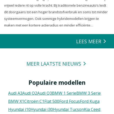
vrijwel iedere rit op volle kracht. Bij traditionele benzineauto’s leidt
dit doorgaans tot een hoger brandstofverbruik en soms tot minder
systeemvermogen. Ook sommige hybridemodellen krijgen te
maken met een kortere actieradius en minder efficiënte
energierecuperatie.
LEES MEER
MEER LAATSTE NIEUWS
Populaire modellen
Audi A3
Audi Q2
Audi Q3
BMW 1 Serie
BMW 3 Serie
BMW X1
Citroën C1
FIat 500
Ford Focus
Ford Kuga
Hyundai i10
Hyundai i30
Hyundai Tucson
Kia Ceed