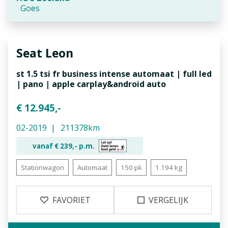
Goes
Seat
Leon
st 1.5 tsi fr business intense automaat | full led
| pano | apple carplay&android auto
€ 12.945,-
02-2019
211378km
vanaf €
239,-
p.m.
Stationwagon
Automaat
150 pk
1.194 kg
FAVORIET
VERGELIJK