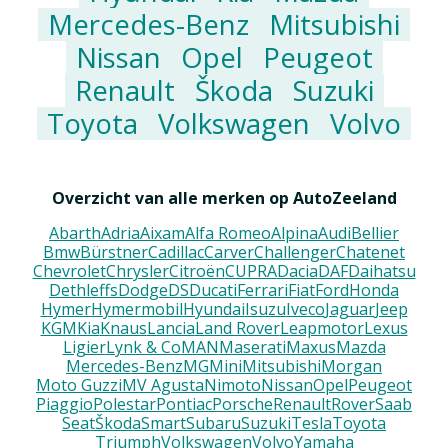
Mercedes-Benz
Mitsubishi
Nissan
Opel
Peugeot
Renault
Škoda
Suzuki
Toyota
Volkswagen
Volvo
Overzicht van alle merken op AutoZeeland
Abarth
Adria
Aixam
Alfa Romeo
Alpina
Audi
Bellier
Bmw
Bürstner
Cadillac
Carver
Challenger
Chatenet
Chevrolet
Chrysler
Citroën
CUPRA
Dacia
DAF
Daihatsu
Dethleffs
Dodge
DS
Ducati
Ferrari
Fiat
Ford
Honda
Hymer
Hymermobil
Hyundai
Isuzu
Iveco
Jaguar
Jeep
KGM
Kia
Knaus
Lancia
Land Rover
Leapmotor
Lexus
Ligier
Lynk & Co
MAN
Maserati
Maxus
Mazda
Mercedes-Benz
MG
Mini
Mitsubishi
Morgan
Moto Guzzi
MV Agusta
Nimoto
Nissan
Opel
Peugeot
Piaggio
Polestar
Pontiac
Porsche
Renault
Rover
Saab
Seat
Škoda
Smart
Subaru
Suzuki
Tesla
Toyota
Triumph
Volkswagen
Volvo
Yamaha