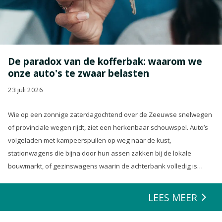
De paradox van de kofferbak: waarom we
onze auto's te zwaar belasten
23 juli 2026
Wie op een zonnige zaterdagochtend over de Zeeuwse snelwegen
of provinciale wegen rijdt, ziet een herkenbaar schouwspel. Auto’s
volgeladen met kampeerspullen op weg naar de kust,
stationwagens die bijna door hun assen zakken bij de lokale
bouwmarkt, of gezinswagens waarin de achterbank volledig is
opgeofferd om die ene nieuwe loungeset voor de tuin mee te
zeulen. We houden van onze auto’s en we verwachten dat ze alles
LEES MEER
kunnen.