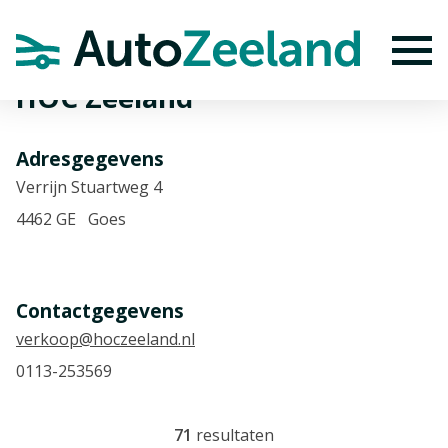
Home
Autobedrijven
HOC Zeeland
To
HOC Zeeland
Adresgegevens
Verrijn Stuartweg 4
4462 GE Goes
Contactgegevens
verkoop@hoczeeland.nl
0113-253569
71
resultaten