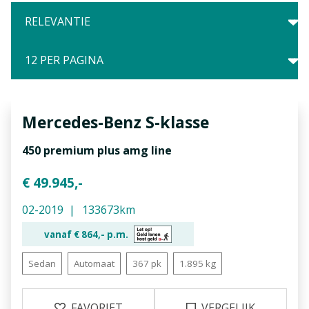
Mercedes-Benz
S-klasse
450 premium plus amg line
€ 49.945,-
02-2019
133673km
vanaf €
864,-
p.m.
Sedan
Automaat
367 pk
1.895 kg
FAVORIET
VERGELIJK