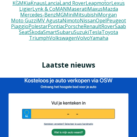
KGM
Kia
Knaus
Lancia
Land Rover
Leapmotor
Lexus
Ligier
Lynk & Co
MAN
Maserati
Maxus
Mazda
Mercedes-Benz
MG
Mini
Mitsubishi
Morgan
Moto Guzzi
MV Agusta
Nimoto
Nissan
Opel
Peugeot
Piaggio
Polestar
Pontiac
Porsche
Renault
Rover
Saab
Seat
Škoda
Smart
Subaru
Suzuki
Tesla
Toyota
Triumph
Volkswagen
Volvo
Yamaha
Laatste nieuws