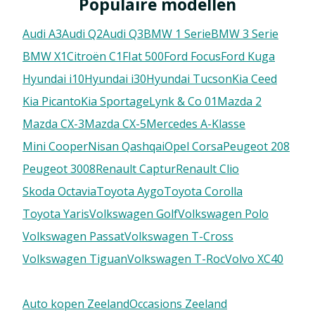
Populaire modellen
Audi A3
Audi Q2
Audi Q3
BMW 1 Serie
BMW 3 Serie
BMW X1
Citroën C1
FIat 500
Ford Focus
Ford Kuga
Hyundai i10
Hyundai i30
Hyundai Tucson
Kia Ceed
Kia Picanto
Kia Sportage
Lynk & Co 01
Mazda 2
Mazda CX-3
Mazda CX-5
Mercedes A-Klasse
Mini Cooper
Nisan Qashqai
Opel Corsa
Peugeot 208
Peugeot 3008
Renault Captur
Renault Clio
Skoda Octavia
Toyota Aygo
Toyota Corolla
Toyota Yaris
Volkswagen Golf
Volkswagen Polo
Volkswagen Passat
Volkswagen T-Cross
Volkswagen Tiguan
Volkswagen T-Roc
Volvo XC40
Auto kopen Zeeland
Occasions Zeeland