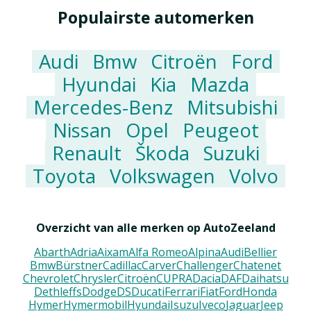
Populairste automerken
Audi
Bmw
Citroën
Ford
Hyundai
Kia
Mazda
Mercedes-Benz
Mitsubishi
Nissan
Opel
Peugeot
Renault
Škoda
Suzuki
Toyota
Volkswagen
Volvo
Overzicht van alle merken op AutoZeeland
Abarth
Adria
Aixam
Alfa Romeo
Alpina
Audi
Bellier
Bmw
Bürstner
Cadillac
Carver
Challenger
Chatenet
Chevrolet
Chrysler
Citroën
CUPRA
Dacia
DAF
Daihatsu
Dethleffs
Dodge
DS
Ducati
Ferrari
Fiat
Ford
Honda
Hymer
Hymermobil
Hyundai
Isuzu
Iveco
Jaguar
Jeep