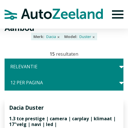
Home
Aanbod
To
Aanbod
Merk:
Dacia
Model:
Duster
✕
✕
15
resultaten
Dacia
Duster
1.3 tce prestige | camera | carplay | klimaat |
17"velg | navi | led |