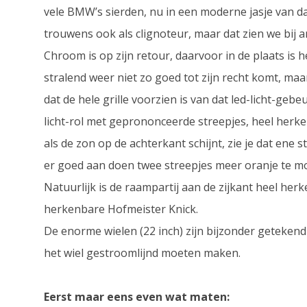
vele BMW’s sierden, nu in een moderne jasje van dag
trouwens ook als clignoteur, maar dat zien we bij
Chroom is op zijn retour, daarvoor in de plaats is h
stralend weer niet zo goed tot zijn recht komt, maa
dat de hele grille voorzien is van dat led-licht-geb
licht-rol met geprononceerde streepjes, heel herke
als de zon op de achterkant schijnt, zie je dat ene
er goed aan doen twee streepjes meer oranje te 
Natuurlijk is de raampartij aan de zijkant heel he
herkenbare Hofmeister Knick.
De enorme wielen (22 inch) zijn bijzonder getekend 
het wiel gestroomlijnd moeten maken.
Eerst maar eens even wat maten: