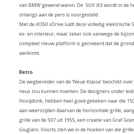
van BMW gewend waren. De SUV iX3 wordt in de her
onlangs aan de pers is voorgesteld.
Met de iX350 xDrive luidt deze volledig elektrische 
ex- en interieur, maar zeker ook vanwege de bijzonde
compleet nieuw platform is gecreëerd dat de gron
aankomt.
Retro
De wegbereider van de ‘Neue Klasse’ beschikt over
neus zou kunnen noemen. De designers onder leid
Hooijdonk, hebben heel goed gekeken naar die 1500
aan weerszijden daarvan de horizontale grille, aan
grille van de 507 uit 1955, een creatie van Graf Goe
Giugiaro. Voorts zien we in de hoeken van die gri