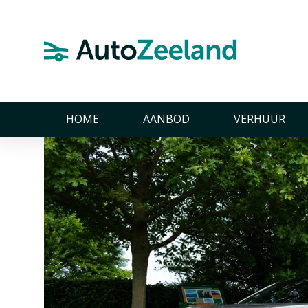
Home
Nieuws
AutoZeelandtest van de BMW iX3 50 xDrive
AutoZeelandtest van d
26 mei 2026
HOME
AANBOD
VERHUUR