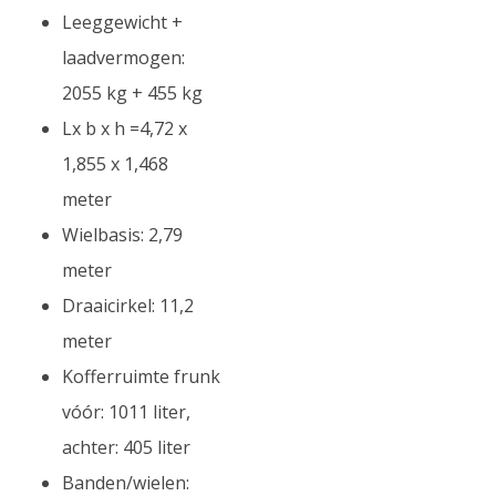
Leeggewicht +
laadvermogen:
2055 kg + 455 kg
Lx b x h =4,72 x
1,855 x 1,468
meter
Wielbasis: 2,79
meter
Draaicirkel: 11,2
meter
Kofferruimte frunk
vóór: 1011 liter,
achter: 405 liter
Banden/wielen: