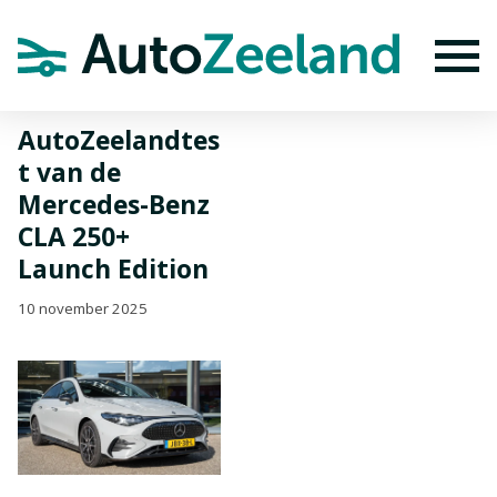
Home
Nieuws
AutoZeelandtest van de Mercedes-Benz CLA 250+
Launch Edition
To
AutoZeelandtes
t van de
Mercedes-Benz
CLA 250+
Launch Edition
10 november 2025