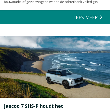
bouwmarkt, of gezinswagens waarin de achterbank volledig is
opgeofferd om die ene nieuwe loungeset voor de tuin mee te
zeulen. We houden van onze auto’s en we verwachten dat ze alles
LEES MEER
kunnen.
Jaecoo 7 SHS-P houdt het