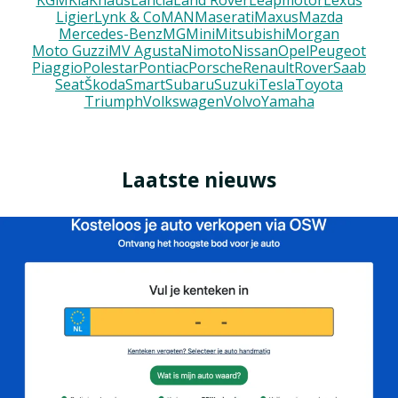
KGM
Kia
Knaus
Lancia
Land Rover
Leapmotor
Lexus
Ligier
Lynk & Co
MAN
Maserati
Maxus
Mazda
Mercedes-Benz
MG
Mini
Mitsubishi
Morgan
Moto Guzzi
MV Agusta
Nimoto
Nissan
Opel
Peugeot
Piaggio
Polestar
Pontiac
Porsche
Renault
Rover
Saab
Seat
Škoda
Smart
Subaru
Suzuki
Tesla
Toyota
Triumph
Volkswagen
Volvo
Yamaha
Laatste nieuws