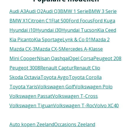
Audi A3
Audi Q2
Audi Q3
BMW 1 Serie
BMW 3 Serie
BMW X1
Citroën C1
FIat 500
Ford Focus
Ford Kuga
Hyundai i10
Hyundai i30
Hyundai Tucson
Kia Ceed
Kia Picanto
Kia Sportage
Lynk & Co 01
Mazda 2
Mazda CX-3
Mazda CX-5
Mercedes A-Klasse
Mini Cooper
Nisan Qashqai
Opel Corsa
Peugeot 208
Peugeot 3008
Renault Captur
Renault Clio
Skoda Octavia
Toyota Aygo
Toyota Corolla
Toyota Yaris
Volkswagen Golf
Volkswagen Polo
Volkswagen Passat
Volkswagen T-Cross
Volkswagen Tiguan
Volkswagen T-Roc
Volvo XC40
Auto kopen Zeeland
Occasions Zeeland