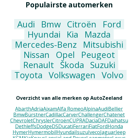
Populairste automerken
Audi
Bmw
Citroën
Ford
Hyundai
Kia
Mazda
Mercedes-Benz
Mitsubishi
Nissan
Opel
Peugeot
Renault
Škoda
Suzuki
Toyota
Volkswagen
Volvo
Overzicht van alle merken op AutoZeeland
Abarth
Adria
Aixam
Alfa Romeo
Alpina
Audi
Bellier
Bmw
Bürstner
Cadillac
Carver
Challenger
Chatenet
Chevrolet
Chrysler
Citroën
CUPRA
Dacia
DAF
Daihatsu
Dethleffs
Dodge
DS
Ducati
Ferrari
Fiat
Ford
Honda
Hymer
Hymermobil
Hyundai
Isuzu
Iveco
Jaguar
Jeep