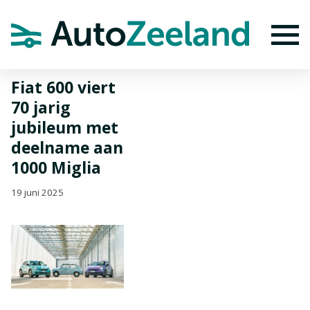
Home
Nieuws
Fiat 600 viert 70 jarig jubileum met deelname aan
1000 Miglia
To
Fiat 600 viert
70 jarig
jubileum met
deelname aan
1000 Miglia
19 juni 2025
BEKIJK