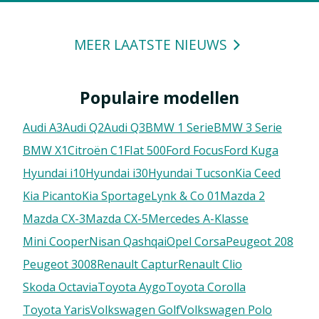
MEER LAATSTE NIEUWS
Populaire modellen
Audi A3
Audi Q2
Audi Q3
BMW 1 Serie
BMW 3 Serie
BMW X1
Citroën C1
FIat 500
Ford Focus
Ford Kuga
Hyundai i10
Hyundai i30
Hyundai Tucson
Kia Ceed
Kia Picanto
Kia Sportage
Lynk & Co 01
Mazda 2
Mazda CX-3
Mazda CX-5
Mercedes A-Klasse
Mini Cooper
Nisan Qashqai
Opel Corsa
Peugeot 208
Peugeot 3008
Renault Captur
Renault Clio
Skoda Octavia
Toyota Aygo
Toyota Corolla
Toyota Yaris
Volkswagen Golf
Volkswagen Polo