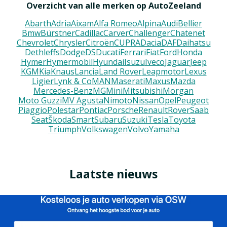
Overzicht van alle merken op AutoZeeland
Abarth
Adria
Aixam
Alfa Romeo
Alpina
Audi
Bellier
Bmw
Bürstner
Cadillac
Carver
Challenger
Chatenet
Chevrolet
Chrysler
Citroën
CUPRA
Dacia
DAF
Daihatsu
Dethleffs
Dodge
DS
Ducati
Ferrari
Fiat
Ford
Honda
Hymer
Hymermobil
Hyundai
Isuzu
Iveco
Jaguar
Jeep
KGM
Kia
Knaus
Lancia
Land Rover
Leapmotor
Lexus
Ligier
Lynk & Co
MAN
Maserati
Maxus
Mazda
Mercedes-Benz
MG
Mini
Mitsubishi
Morgan
Moto Guzzi
MV Agusta
Nimoto
Nissan
Opel
Peugeot
Piaggio
Polestar
Pontiac
Porsche
Renault
Rover
Saab
Seat
Škoda
Smart
Subaru
Suzuki
Tesla
Toyota
Triumph
Volkswagen
Volvo
Yamaha
Laatste nieuws