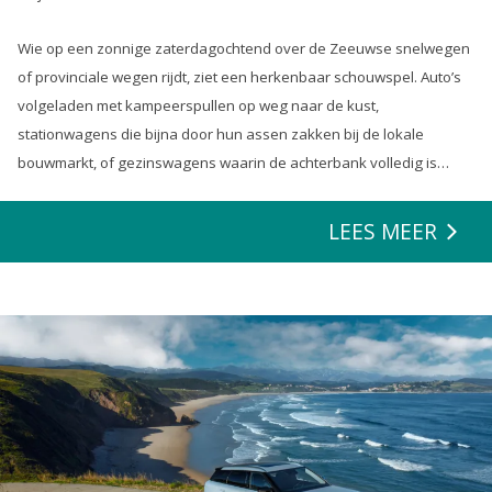
Wie op een zonnige zaterdagochtend over de Zeeuwse snelwegen
of provinciale wegen rijdt, ziet een herkenbaar schouwspel. Auto’s
volgeladen met kampeerspullen op weg naar de kust,
stationwagens die bijna door hun assen zakken bij de lokale
bouwmarkt, of gezinswagens waarin de achterbank volledig is
opgeofferd om die ene nieuwe loungeset voor de tuin mee te
zeulen. We houden van onze auto’s en we verwachten dat ze alles
LEES MEER
kunnen.