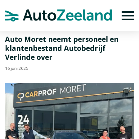
Home
Nieuws
Auto Moret neemt personeel en klantenbestand
Autobedrijf Verlinde over
To
Auto Moret neemt personeel en
klantenbestand Autobedrijf
Verlinde over
16 juni 2025