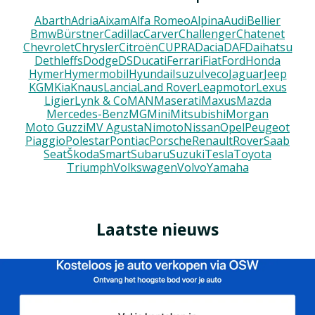
Abarth
Adria
Aixam
Alfa Romeo
Alpina
Audi
Bellier
Bmw
Bürstner
Cadillac
Carver
Challenger
Chatenet
Chevrolet
Chrysler
Citroën
CUPRA
Dacia
DAF
Daihatsu
Dethleffs
Dodge
DS
Ducati
Ferrari
Fiat
Ford
Honda
Hymer
Hymermobil
Hyundai
Isuzu
Iveco
Jaguar
Jeep
KGM
Kia
Knaus
Lancia
Land Rover
Leapmotor
Lexus
Ligier
Lynk & Co
MAN
Maserati
Maxus
Mazda
Mercedes-Benz
MG
Mini
Mitsubishi
Morgan
Moto Guzzi
MV Agusta
Nimoto
Nissan
Opel
Peugeot
Piaggio
Polestar
Pontiac
Porsche
Renault
Rover
Saab
Seat
Škoda
Smart
Subaru
Suzuki
Tesla
Toyota
Triumph
Volkswagen
Volvo
Yamaha
Laatste nieuws