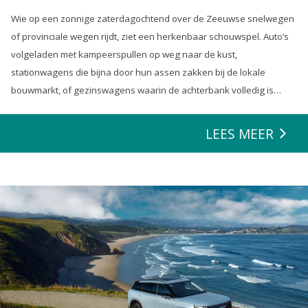
Wie op een zonnige zaterdagochtend over de Zeeuwse snelwegen
of provinciale wegen rijdt, ziet een herkenbaar schouwspel. Auto’s
volgeladen met kampeerspullen op weg naar de kust,
stationwagens die bijna door hun assen zakken bij de lokale
bouwmarkt, of gezinswagens waarin de achterbank volledig is
opgeofferd om die ene nieuwe loungeset voor de tuin mee te
zeulen. We houden van onze auto’s en we verwachten dat ze alles
LEES MEER
kunnen.