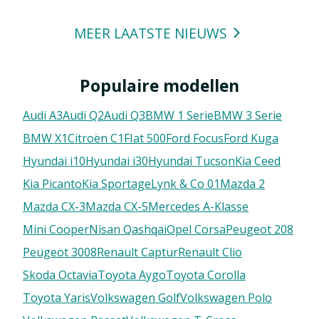
MEER LAATSTE NIEUWS
Populaire modellen
Audi A3
Audi Q2
Audi Q3
BMW 1 Serie
BMW 3 Serie
BMW X1
Citroën C1
FIat 500
Ford Focus
Ford Kuga
Hyundai i10
Hyundai i30
Hyundai Tucson
Kia Ceed
Kia Picanto
Kia Sportage
Lynk & Co 01
Mazda 2
Mazda CX-3
Mazda CX-5
Mercedes A-Klasse
Mini Cooper
Nisan Qashqai
Opel Corsa
Peugeot 208
Peugeot 3008
Renault Captur
Renault Clio
Skoda Octavia
Toyota Aygo
Toyota Corolla
Toyota Yaris
Volkswagen Golf
Volkswagen Polo