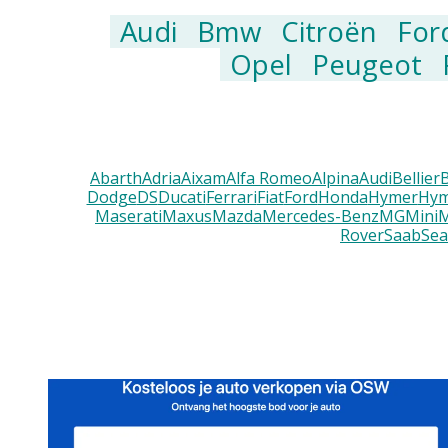
Audi
Bmw
Citroën
For
Opel
Peugeot
Abarth
Adria
Aixam
Alfa Romeo
Alpina
Audi
Bellier
Dodge
DS
Ducati
Ferrari
Fiat
Ford
Honda
Hymer
Hym
Maserati
Maxus
Mazda
Mercedes-Benz
MG
Mini
M
Rover
Saab
Sea