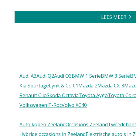
LEES MEER
Audi A3
Audi Q2
Audi Q3
BMW 1 Serie
BMW 3 Serie
B
Kia Sportage
Lynk & Co 01
Mazda 2
Mazda CX-3
Mazd
Renault Clio
Skoda Octavia
Toyota Aygo
Toyota Coro
Volkswagen T-Roc
Volvo XC40
Auto kopen Zeeland
Occasions Zeeland
Tweedehand
Hybride occasions in Zeeland
Elektrische auto's in 