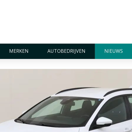
eland!
t nu ook Carselexy dealer 
MERKEN
AUTOBEDRIJVEN
NIEUWS