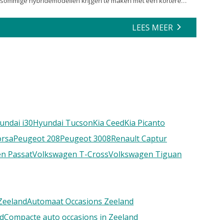
sommige hybridemodellen krijgen te maken met een kortere
actieradius en minder efficiënte energierecuperatie.
LEES MEER
undai i30
Hyundai Tucson
Kia Ceed
Kia Picanto
orsa
Peugeot 208
Peugeot 3008
Renault Captur
n Passat
Volkswagen T-Cross
Volkswagen Tiguan
Zeeland
Automaat Occasions Zeeland
nd
Compacte auto occasions in Zeeland