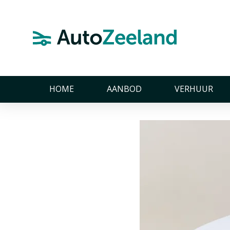
Home
Nieuws
Auto Moret nu ook Carselexy dealer voor Ze
Auto More
Zeeland!
HOME
AANBOD
VERHUUR
22 mei 2025