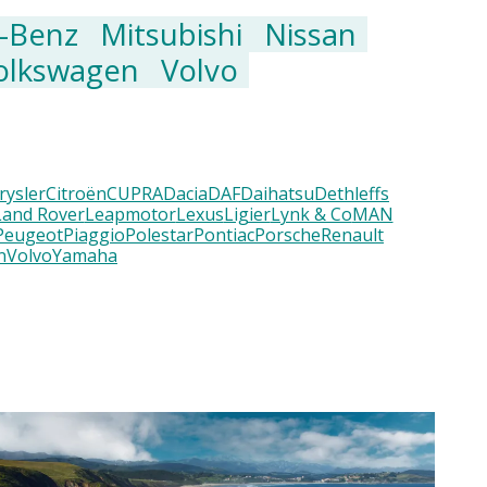
-Benz
Mitsubishi
Nissan
olkswagen
Volvo
rysler
Citroën
CUPRA
Dacia
DAF
Daihatsu
Dethleffs
Land Rover
Leapmotor
Lexus
Ligier
Lynk & Co
MAN
Peugeot
Piaggio
Polestar
Pontiac
Porsche
Renault
n
Volvo
Yamaha