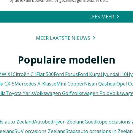
bij de lokale bouwmarkt, of gezinswagens waarin de
achterbank volledig is opgeofferd om die ene nieuwe
loungeset voor de tuin mee te zeulen. We houden van onze
LEES MEER
auto’s en we verwachten dat ze alles kunnen.
MEER LAATSTE NIEUWS
Populaire modellen
MW X1
Citroën C1
FIat 500
Ford Focus
Ford Kuga
Hyundai i10
Hy
a CX-5
Mercedes A-Klasse
Mini Cooper
Nisan Qashqai
Opel C
lla
Toyota Yaris
Volkswagen Golf
Volkswagen Polo
Volkswage
s auto Zeeland
Autobedrijven Zeeland
Goedkope occasions 
Zeeland
SUV occasions Zeeland
Stadsauto occasions in Zeela