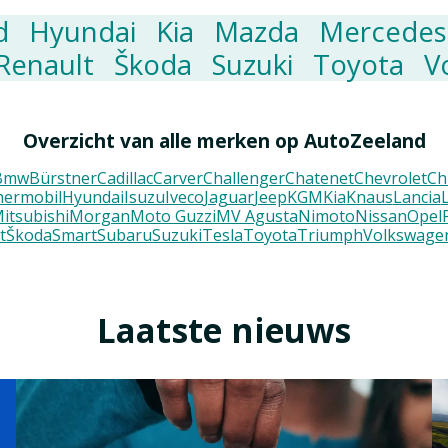
d
Hyundai
Kia
Mazda
Mercedes
Renault
Škoda
Suzuki
Toyota
V
Overzicht van alle merken op AutoZeeland
Bmw
Bürstner
Cadillac
Carver
Challenger
Chatenet
Chevrolet
Ch
ermobil
Hyundai
Isuzu
Iveco
Jaguar
Jeep
KGM
Kia
Knaus
Lancia
itsubishi
Morgan
Moto Guzzi
MV Agusta
Nimoto
Nissan
Opel
t
Škoda
Smart
Subaru
Suzuki
Tesla
Toyota
Triumph
Volkswage
Laatste nieuws