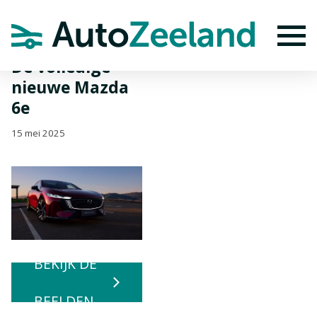
Home
Nieuws
De volledige nieuwe Mazda 6e
To
De volledige
nieuwe Mazda
6e
15 mei 2025
BEKIJK DE
BEELDEN