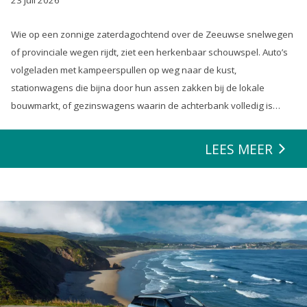
23 juli 2026
Wie op een zonnige zaterdagochtend over de Zeeuwse snelwegen
of provinciale wegen rijdt, ziet een herkenbaar schouwspel. Auto’s
volgeladen met kampeerspullen op weg naar de kust,
stationwagens die bijna door hun assen zakken bij de lokale
bouwmarkt, of gezinswagens waarin de achterbank volledig is
opgeofferd om die ene nieuwe loungeset voor de tuin mee te
zeulen. We houden van onze auto’s en we verwachten dat ze alles
LEES MEER
kunnen.