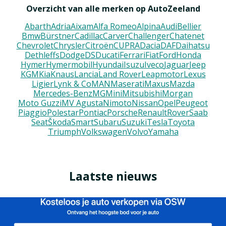
Overzicht van alle merken op AutoZeeland
Abarth
Adria
Aixam
Alfa Romeo
Alpina
Audi
Bellier
Bmw
Bürstner
Cadillac
Carver
Challenger
Chatenet
Chevrolet
Chrysler
Citroën
CUPRA
Dacia
DAF
Daihatsu
Dethleffs
Dodge
DS
Ducati
Ferrari
Fiat
Ford
Honda
Hymer
Hymermobil
Hyundai
Isuzu
Iveco
Jaguar
Jeep
KGM
Kia
Knaus
Lancia
Land Rover
Leapmotor
Lexus
Ligier
Lynk & Co
MAN
Maserati
Maxus
Mazda
Mercedes-Benz
MG
Mini
Mitsubishi
Morgan
Moto Guzzi
MV Agusta
Nimoto
Nissan
Opel
Peugeot
Piaggio
Polestar
Pontiac
Porsche
Renault
Rover
Saab
Seat
Škoda
Smart
Subaru
Suzuki
Tesla
Toyota
Triumph
Volkswagen
Volvo
Yamaha
Laatste nieuws