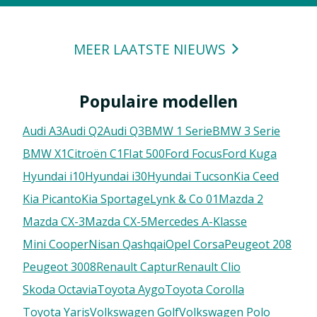
MEER LAATSTE NIEUWS
Populaire modellen
Audi A3
Audi Q2
Audi Q3
BMW 1 Serie
BMW 3 Serie
BMW X1
Citroën C1
FIat 500
Ford Focus
Ford Kuga
Hyundai i10
Hyundai i30
Hyundai Tucson
Kia Ceed
Kia Picanto
Kia Sportage
Lynk & Co 01
Mazda 2
Mazda CX-3
Mazda CX-5
Mercedes A-Klasse
Mini Cooper
Nisan Qashqai
Opel Corsa
Peugeot 208
Peugeot 3008
Renault Captur
Renault Clio
Skoda Octavia
Toyota Aygo
Toyota Corolla
Toyota Yaris
Volkswagen Golf
Volkswagen Polo